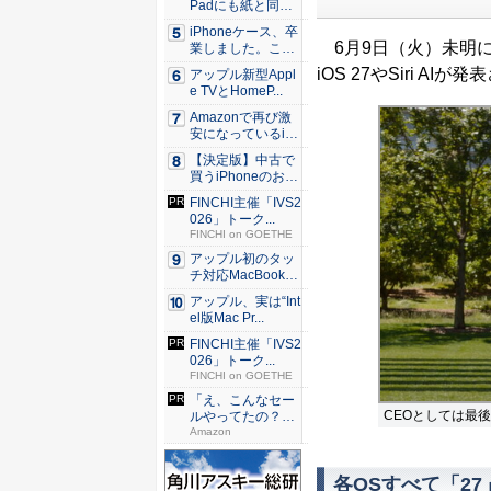
Padにも紙と同じ
滑ら...
iPhoneケース、卒
6月9日（火）未明に
業しました。これ
か...
iOS 27やSiri 
アップル新型Appl
e TVとHomeP...
Amazonで再び激
安になっているiP
h...
【決定版】中古で
買うiPhoneのおす
す...
FINCHI主催「IVS2
026」トーク...
FINCHI on GOETHE
アップル初のタッ
チ対応MacBook、
早...
アップル、実は“Int
el版Mac Pr...
FINCHI主催「IVS2
026」トーク...
FINCHI on GOETHE
「え、こんなセー
CEOとしては最
ルやってたの？」
80％O...
Amazon
各OSすべて「2