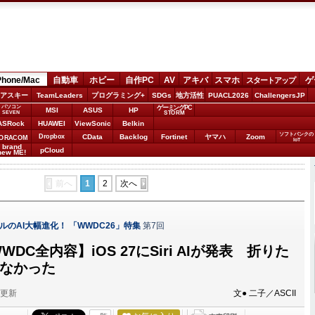
Phone/Mac
自動車
ホビー
自作PC
AV
アキバ
スマホ
ゲ
スタートアップ
アスキー
TeamLeaders
プログラミング+
SDGs
地方活性
PUACL2026
ChallengersJP
パソコン
ゲーミングPC
MSI
ASUS
HP
STORM
SEVEN
ASRock
HUAWEI
ViewSonic
Belkin
ソフトバンクの
Dropbox
CData
Backlog
Fortinet
ヤマハ
Zoom
ORACOM
IoT
brand
pCloud
new ME!
前へ
1
2
次へ
ップルのAI大幅進化！ 「WWDC26」特集
第7回
DC全内容】iOS 27にSiri AIが発表 折りた
出なかった
分更新
文● 二子／ASCII