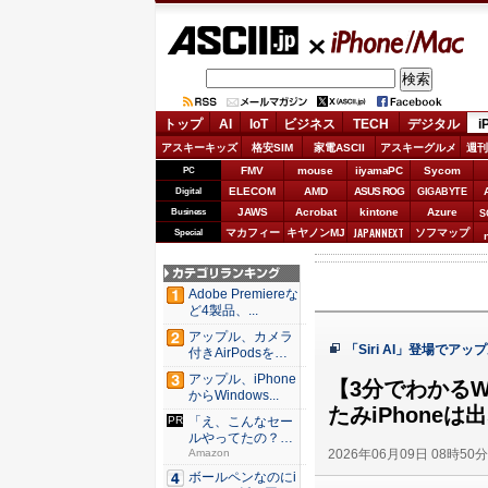
ASCII.jp
iPhone/Mac
トップ
AI
IoT
ビジネス
TECH
デジタル
i
アスキーキッズ
格安SIM
家電ASCII
アスキーグルメ
週刊
FMV
mouse
iiyamaPC
Sycom
PC
ELECOM
AMD
ASUS ROG
Digital
GIGABYTE
JAWS
Acrobat
kintone
Azure
Business
S
JAPANNEXT
マカフィー
キヤノンMJ
ソフマップ
Special
Adobe Premiereな
ど4製品、...
アップル、カメラ
「Siri AI」登場でア
付きAirPodsを年
内...
アップル、iPhone
【3分でわかるWW
からWindows...
たみiPhoneは
「え、こんなセー
ルやってたの？」
2026年06月09日 08時50
80％O...
Amazon
ボールペンなのにi