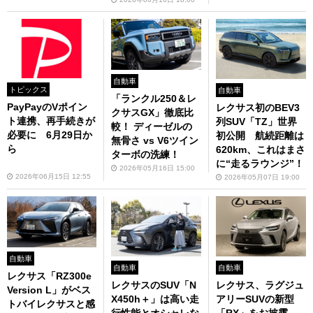
自動車
トピックス
自動車
「ランクル250＆レ
PayPayのVポイン
レクサス初のBEV3
クサスGX」徹底比
ト連携、再手続きが
列SUV「TZ」世界
較！ ディーゼルの
必要に 6月29日か
初公開 航続距離は
無骨さ vs V6ツイン
ら
620km、これはまさ
ターボの洗練！
に“走るラウンジ”！
2026年05月16日 15:00
2026年06月15日 12:55
2026年05月07日 19:00
自動車
自動車
自動車
レクサス「RZ300e
レクサスのSUV「N
レクサス、ラグジュ
Version L」がベス
X450h＋」は高い走
アリーSUVの新型
トバイレクサスと感
行性能とオシャレな