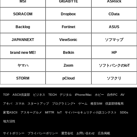
MSI
GIGABYTE
ASRock
SORACOM
Dropbox
CData
Backlog
Fortinet
ASUS
JAPANNEXT
ViewSonic
ソフマップ
brand new ME!
Belkin
HP
ヤマハ
Zoom
ソフトバンクのIoT
STORM
pCloud
ソフクリ
TOP
ASCII倶楽部
ビジネス
TECH
デジタル
iPhone/Mac
ホビー
自作PC
AV
アキバ
スマホ
スタートアップ
プログラミング+
ゲーム
格安SIM
倶楽部情報局
家電ASCII
アスキーグルメ
MITTR
IoT
サイバーセキュリティ小説コンテスト
SDGs
地方活性
サイトポリシー
プライバシーポリシー
運営会社
お問い合わせ
広告掲載