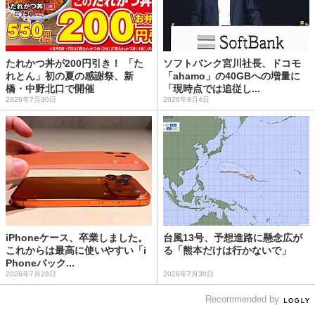
たれかつ丼が200円引き！ 「た
ソフトバンク宮川社長、ドコモ
れとん」初の夏の感謝祭、新
「ahamo」の40GBへの増量に
橋・中野北口で開催
「現時点では追従し...
2026年7月30日
2026年8月4日
iPhoneケース、卒業しました。
台風13号、予想進路に懸念広が
これからは最高に使いやすい「i
る「熊本だけは行かないで」
Phoneバック...
2026年7月28日
2026年7月30日
Recommended by