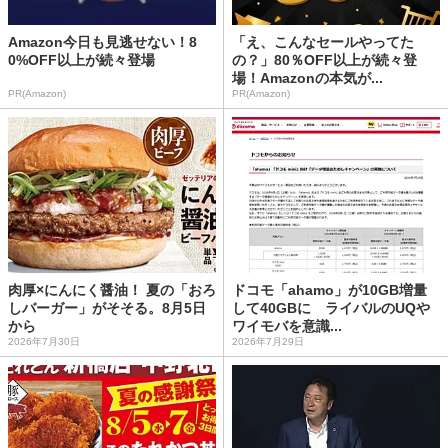
Amazon今日も見逃せない！8
「え、こんなセールやってた
0%OFF以上が続々登場
の？」80％OFF以上が続々登
場！Amazonの本気が...
PR(Amazon)
PR(Amazon)
肉厚×にんにく醤油！ 夏の「おろ
ドコモ「ahamo」が10GB増量
しバーガー」がそそる。8月5日
して40GBに ライバルのUQや
から
ワイモバを意識...
2026年7月30日
2026年7月29日