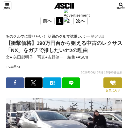
前へ
1
2
次へ
あのクルマに乗りたい！ 話題のクルマ試乗レポ
― 第648回
【衝撃価格】190万円台から狙える中古のレクサス
「NX」をガチで推したい4つの理由
文● 矢田部明子 写真●吉野健一 編集●ASCII
[PC表示へ]
2026年06月07日 12時00分更新
お気に入り