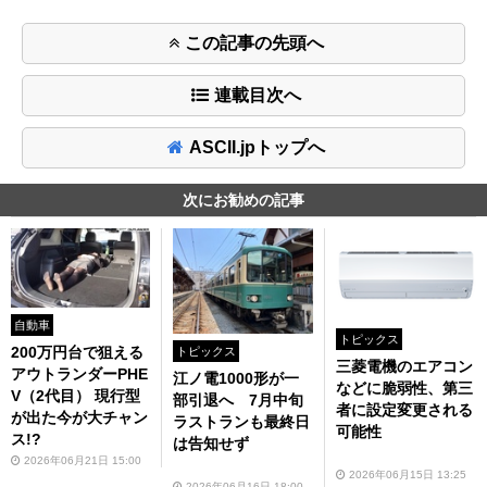
この記事の先頭へ
連載目次へ
ASCII.jpトップへ
次にお勧めの記事
自動車
トピックス
200万円台で狙える
トピックス
三菱電機のエアコン
アウトランダーPHE
江ノ電1000形が一
などに脆弱性、第三
V（2代目） 現行型
部引退へ 7月中旬
者に設定変更される
が出た今が大チャン
ラストランも最終日
可能性
ス!?
は告知せず
2026年06月21日 15:00
2026年06月15日 13:25
2026年06月16日 18:00