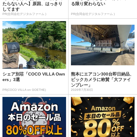
たらない人へ】原因、はっきり
る限り変わらない
してます
PR(合同会社デジタルファーム )
PR(合同会社デジタルファーム )
シェア別荘「COCO VILLA Own
熊本にエアコン300台即日納品、
ers」3選
ビックカメラに称賛「大ファイ
ンプレー」
PR(COCO VILLA on GOETHE)
2026年7月30日