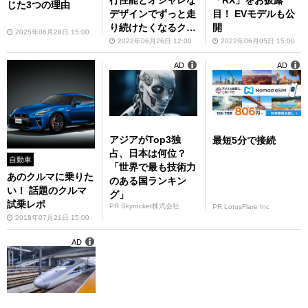
「RX」をお披露
じた3つの理由
デザインでずっと走
目！ EVモデルも公
り続けたくなるクル
開
2025年06月28日 15:00
マ
2022年06月26日 12:00
2022年06月05日 15:00
AD
AD
アジアがTop3独
最短5分で接続
占、日本は何位？
自動車
「世界で最も技術力
あのクルマに乗りた
のある国ランキン
い！ 話題のクルマ
グ」
試乗レポ
PR Skyrocket株式会社
PR LotusFlare Inc
2018年07月21日 15:00
AD