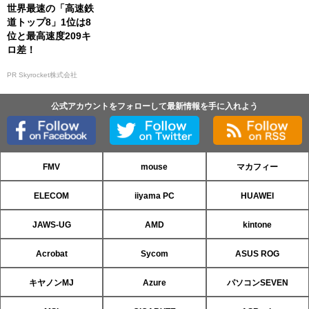
世界最速の「高速鉄
道トップ8」1位は8
位と最高速度209キ
ロ差！
PR Skyrocket株式会社
公式アカウントをフォローして最新情報を手に入れよう
FMV
mouse
マカフィー
ELECOM
iiyama PC
HUAWEI
JAWS-UG
AMD
kintone
Acrobat
Sycom
ASUS ROG
キヤノンMJ
Azure
パソコンSEVEN