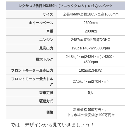
レクサス 2代目 NX350h（ソニッククロム）の主なスペック
サイズ
全長4660×全幅1865×全高1660mm
ホイールベース
2690mm
車重
2030kg
エンジン
2487cc 直列4気筒DOHC
最高出力
190ps(140kW)/6000rpm
24.8kgf・m(243N・m) / 4300～
最大トルク
4500rpm
フロントモーター最高出力
182ps(134kW)
フロントモーター最大トル
27.5kgf・m(270N・m)
ク
乗車定員
5人
駆動方式
FF
新車価格 550万円～。
価格
中古市場の最安値は190万円台
では、デザインから見ていきましょう！