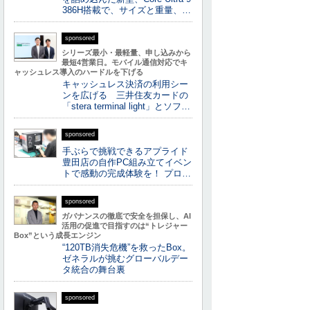
386H搭載で、サイズと重量、…
sponsored
シリーズ最小・最軽量、申し込みから
最短4営業日。モバイル通信対応でキ
ャッシュレス導入のハードルを下げる
キャッシュレス決済の利用シー
ンを広げる 三井住友カードの
「stera terminal light」とソフ…
sponsored
手ぶらで挑戦できるアプライド
豊田店の自作PC組み立てイベン
トで感動の完成体験を！ プロ…
sponsored
ガバナンスの徹底で安全を担保し、AI
活用の促進で目指すのは“トレジャー
Box”という成長エンジン
“120TB消失危機”を救ったBox。
ゼネラルが挑むグローバルデー
タ統合の舞台裏
sponsored