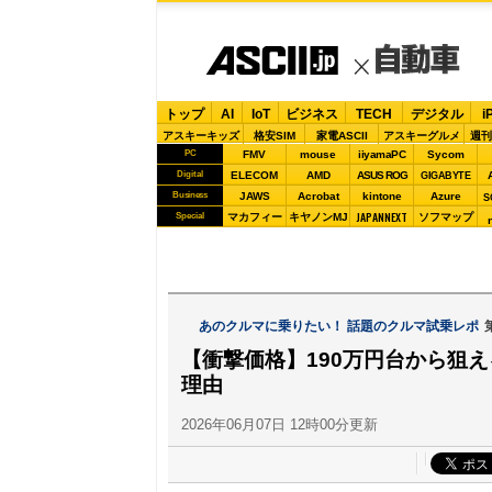
トップ
AI
IoT
ビジネス
TECH
デジタル
i
アスキーキッズ
格安SIM
家電ASCII
アスキーグルメ
週刊
PC
FMV
mouse
iiyamaPC
Sycom
Digital
ELECOM
AMD
ASUS ROG
GIGABYTE
Business
JAWS
Acrobat
kintone
Azure
S
JAPANNEXT
Special
マカフィー
キヤノンMJ
ソフマップ
あのクルマに乗りたい！ 話題のクルマ試乗レポ
【衝撃価格】190万円台から狙
理由
2026年06月07日 12時00分更新