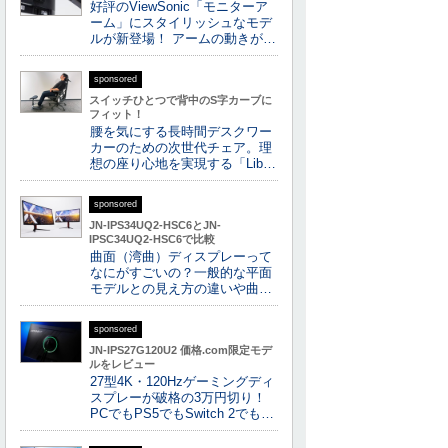
好評のViewSonic「モニターア
ーム」にスタイリッシュなモデ
ルが新登場！ アームの動きが…
sponsored
スイッチひとつで背中のS字カーブに
フィット！
腰を気にする長時間デスクワー
カーのための次世代チェア。理
想の座り心地を実現する「Lib…
sponsored
JN-IPS34UQ2-HSC6とJN-
IPSC34UQ2-HSC6で比較
曲面（湾曲）ディスプレーって
なにがすごいの？一般的な平面
モデルとの見え方の違いや曲…
sponsored
JN-IPS27G120U2 価格.com限定モデ
ルをレビュー
27型4K・120Hzゲーミングディ
スプレーが破格の3万円切り！
PCでもPS5でもSwitch 2でも…