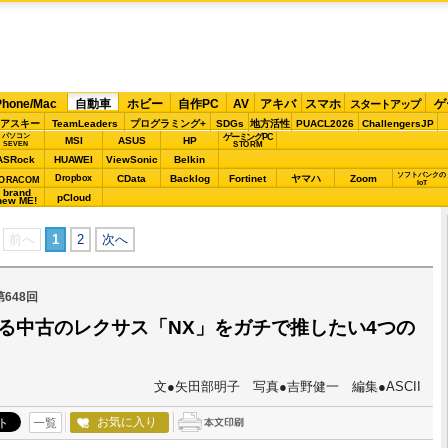
Phone/Mac
自動車
ホビー
自作PC
AV
アキバ
スマホ
ゲ
スタートアップ
アスキー
TeamLeaders
プログラミング+
SDGs
地方活性
PUACL2026
ChallengersJP
パソコン
ゲーミングPC
MSI
ASUS
HP
STORM
SEVEN
ASRock
HUAWEI
ViewSonic
Belkin
ソフトバンクの
Dropbox
CData
Backlog
Fortinet
ヤマハ
Zoom
ORACOM
IoT
brand
pCloud
new ME!
前へ
1
2
次へ
第648回
える中古のレクサス「NX」をガチで推したい4つの
文●矢田部明子 写真●吉野健一 編集●ASCII
お気に入り
一覧