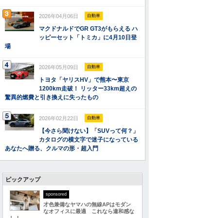
2026年04月06日
自動車
マクドナルドでGR GT3がもらえる ハ
ッピーセット「トミカ」に4月10日登
場
2026年05月09日
自動車
トヨタ「ヤリスHV」で熊本〜東京
1200km走破！ リッター33km超えの
驚異的燃費と引き換えに失ったもの
2026年02月22日
自動車
【今さら聞けない】「SUVって何？」
カタログの横文字で迷子になっている
あなたへ贈る、クルマの形・超入門
ピックアップ
sponsored
才色兼備なヤマハの無線APはモダン
なオフィスに最適 これなら違和感な