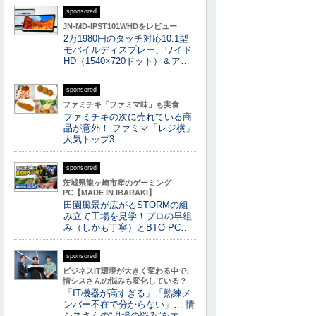
sponsored
JN-MD-IPST101WHDをレビュー
2万1980円のタッチ対応10.1型
モバイルディスプレー、ワイド
HD（1540×720ドット）＆ア…
sponsored
ファミチキ「ファミマ味」も実食
ファミチキの次に売れている商
品が意外！ ファミマ「レジ横」
人気トップ3
sponsored
茨城県龍ヶ崎市産のゲーミング
PC【MADE IN IBARAKI】
田園風景が広がるSTORMの組
み立て工場を見学！プロの早組
み（しかも丁寧）とBTO PC…
sponsored
ビジネスIT環境が大きく変わる中で、
情シスさんの悩みも変化している？
「IT機器が高すぎる」「熟練メ
ンバー不在で分からない」… 情
シスさんの“現場の悩み”をエ…