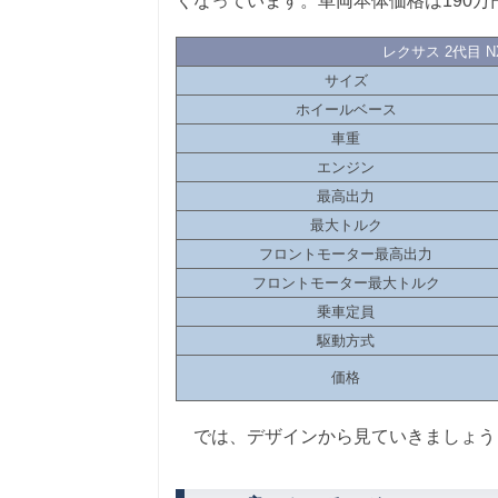
くなっています。車両本体価格は190
レクサス 2代目 
サイズ
ホイールベース
車重
エンジン
最高出力
最大トルク
フロントモーター最高出力
フロントモーター最大トルク
乗車定員
駆動方式
価格
では、デザインから見ていきましょう