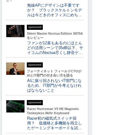
し！
無線APにデザインは不要です
か？ ブラックスケルトンモデ
ルは今どきのオフィスにめち…
sponsored
Silent Master Noctua Edition X870A
をレビュー
ファンが12基もあるのにほとん
どの活用シーンで35dB以下、サ
イコムのNoctua尽くし静音ゲ…
sponsored
フォーティネット フィールドCTOが
AIとIT部門の付き合い方を語る
AIに振り回されないIT部門にな
るため、IT部門が今考えなけれ
ばならないこと
sponsored
Razer Huntsman V3 HE Magnetic
Tenkeyless 8kHz Keyboard
Razer初の磁気式スイッチ採
用？ 低価格と多機能を両立し
たゲーミングキーボードを試…