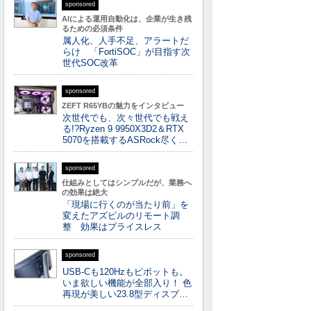
sponsored
AIによる運用自動化は、企業が生き残
るための必須条件
属人化、人手不足、アラートだ
らけ 「FortiSOC」が目指す次
世代SOC改革
sponsored
ZEFT R65YBの魅力をインタビュー
次世代でも、次々世代でも戦え
る!?Ryzen 9 9950X3D2＆RTX
5070を搭載するASRock尽く…
sponsored
仕組みとしてはシンプルだが、業務へ
の効果は絶大
「現場に行くのが当たり前」を
変えたアズビルのリモート調
整 効果はプライスレス
sponsored
USB-Cも120Hzもピボットも。
いま欲しい機能が全部入り！ 色
再現が美しい23.8型ディスプ…