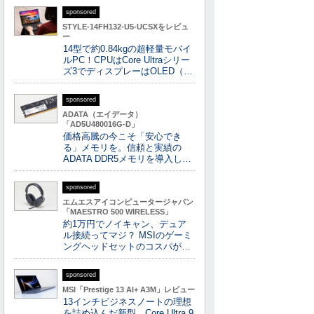
sponsored
STYLE-14FH132-U5-UCSXをレビュ
ー
14型で約0.84kgの超軽量モバイ
ルPC！CPUはCore Ultraシリー
ズ3でディスプレーはOLED（…
sponsored
ADATA（エイデータ）
「AD5U480016G-D」
価格高騰の今こそ「安心でき
る」メモリを。信頼と実績の
ADATA DDR5メモリを導入し…
sponsored
エムエスアイコンピュータージャパン
「MAESTRO 500 WIRELESS」
約1万円でノイキャン、デュア
ル接続ってマジ？ MSIのゲーミ
ングヘッドセットのコスパが…
sponsored
MSI「Prestige 13 AI+ A3M」レビュー
13インチビジネスノートの理想
を詰め込んだ新型、Core Ultra 9