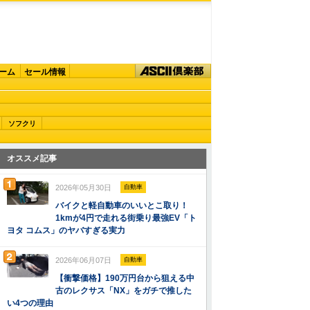
ーム
セール情報
ソフクリ
オススメ記事
2026年05月30日
自動車
バイクと軽自動車のいいとこ取り！
1kmが4円で走れる街乗り最強EV「ト
ヨタ コムス」のヤバすぎる実力
2026年06月07日
自動車
【衝撃価格】190万円台から狙える中
古のレクサス「NX」をガチで推した
い4つの理由