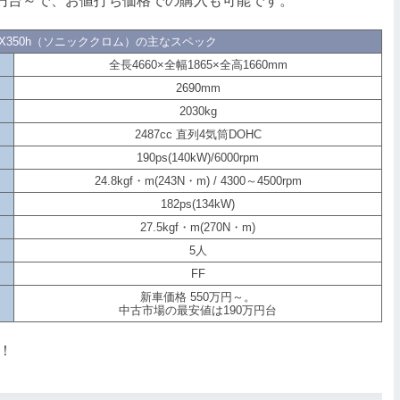
万円台～で、お値打ち価格での購入も可能です。
NX350h（ソニッククロム）の主なスペック
全長4660×全幅1865×全高1660mm
2690mm
2030kg
2487cc 直列4気筒DOHC
190ps(140kW)/6000rpm
24.8kgf・m(243N・m) / 4300～4500rpm
182ps(134kW)
27.5kgf・m(270N・m)
5人
FF
新車価格 550万円～。
中古市場の最安値は190万円台
！