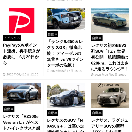
自動車
トピックス
自動車
「ランクル250＆レ
PayPayのVポイン
レクサス初のBEV3
クサスGX」徹底比
ト連携、再手続きが
列SUV「TZ」世界
較！ ディーゼルの
必要に 6月29日か
初公開 航続距離は
無骨さ vs V6ツイン
ら
620km、これはまさ
ターボの洗練！
に“走るラウンジ”！
2026年05月16日 15:00
2026年06月15日 12:55
2026年05月07日 19:00
自動車
自動車
自動車
レクサス「RZ300e
レクサスのSUV「N
レクサス、ラグジュ
Version L」がベス
X450h＋」は高い走
アリーSUVの新型
トバイレクサスと感
行性能とオシャレな