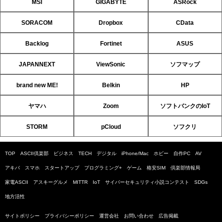
MSI
GIGABYTE
ASRock
SORACOM
Dropbox
CData
Backlog
Fortinet
ASUS
JAPANNEXT
ViewSonic
ソフマップ
brand new ME!
Belkin
HP
ヤマハ
Zoom
ソフトバンクのIoT
STORM
pCloud
ソフクリ
TOP
ASCII倶楽部
ビジネス
TECH
デジタル
iPhone/Mac
ホビー
自作PC
AV
アキバ
スマホ
スタートアップ
プログラミング+
ゲーム
格安SIM
倶楽部情報局
家電ASCII
アスキーグルメ
MITTR
IoT
サイバーセキュリティ小説コンテスト
SDGs
地方活性
サイトポリシー
プライバシーポリシー
運営会社
お問い合わせ
広告掲載