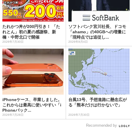
たれかつ丼が200円引き！ 「た
ソフトバンク宮川社長、ドコモ
れとん」初の夏の感謝祭、新
「ahamo」の40GBへの増量に
橋・中野北口で開催
「現時点では追従し...
2026年7月30日
2026年8月4日
iPhoneケース、卒業しました。
台風13号、予想進路に懸念広が
これからは最高に使いやすい「i
る「熊本だけは行かないで」
Phoneバック...
2026年7月28日
2026年7月30日
Recommended by