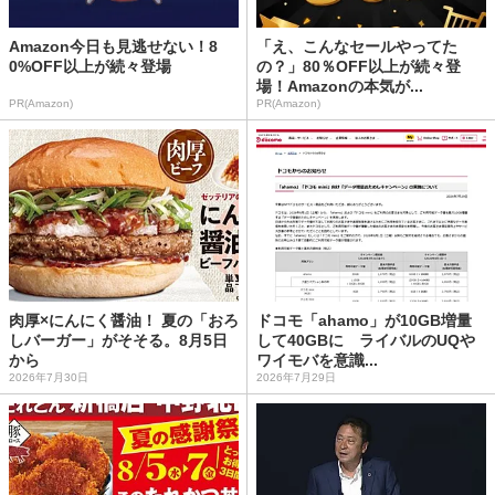
Amazon今日も見逃せない！8
「え、こんなセールやってた
0%OFF以上が続々登場
の？」80％OFF以上が続々登
場！Amazonの本気が...
PR(Amazon)
PR(Amazon)
肉厚×にんにく醤油！ 夏の「おろ
ドコモ「ahamo」が10GB増量
しバーガー」がそそる。8月5日
して40GBに ライバルのUQや
から
ワイモバを意識...
2026年7月30日
2026年7月29日