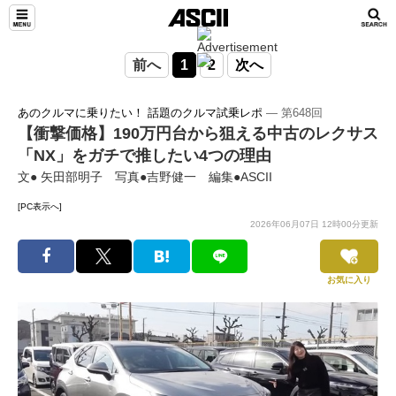
前へ
1
2
次へ
あのクルマに乗りたい！ 話題のクルマ試乗レポ
― 第648回
【衝撃価格】190万円台から狙える中古のレクサス
「NX」をガチで推したい4つの理由
文● 矢田部明子 写真●吉野健一 編集●ASCII
[PC表示へ]
2026年06月07日 12時00分更新
お気に入り