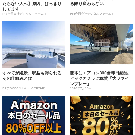
たらない人へ】原因、はっきり
る限り変わらない
してます
PR(合同会社デジタルファーム )
PR(合同会社デジタルファーム )
すべてが絶景、収益も得られる
熊本にエアコン300台即日納品、
その仕組みとは
ビックカメラに称賛「大ファイ
ンプレー」
PR(COCO VILLA on GOETHE)
2026年7月30日