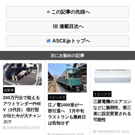
この記事の先頭へ
連載目次へ
ASCII.jpトップへ
次にお勧めの記事
自動車
トピックス
200万円台で狙える
トピックス
三菱電機のエアコン
アウトランダーPHE
江ノ電1000形が一
などに脆弱性、第三
V（2代目） 現行型
部引退へ 7月中旬
者に設定変更される
が出た今が大チャン
ラストランも最終日
可能性
ス!?
は告知せず
2026年06月21日 15:00
2026年06月15日 13:25
2026年06月16日 18:00