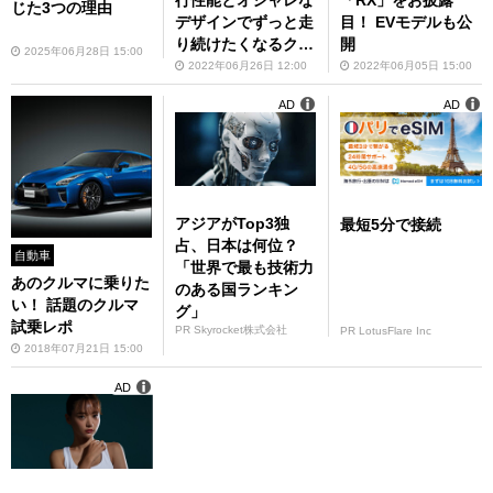
「RX」をお披露
じた3つの理由
デザインでずっと走
目！ EVモデルも公
り続けたくなるクル
開
2025年06月28日 15:00
マ
2022年06月26日 12:00
2022年06月05日 15:00
AD
AD
アジアがTop3独
最短5分で接続
占、日本は何位？
自動車
「世界で最も技術力
あのクルマに乗りた
のある国ランキン
い！ 話題のクルマ
グ」
試乗レポ
PR Skyrocket株式会社
PR LotusFlare Inc
2018年07月21日 15:00
AD