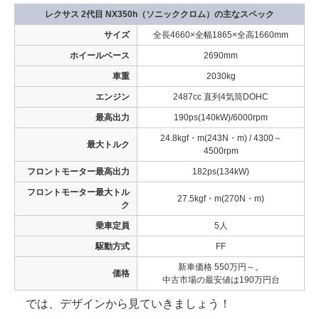
レクサス 2代目 NX350h（ソニッククロム）の主なスペック
サイズ
全長4660×全幅1865×全高1660mm
ホイールベース
2690mm
車重
2030kg
エンジン
2487cc 直列4気筒DOHC
最高出力
190ps(140kW)/6000rpm
24.8kgf・m(243N・m) / 4300～
最大トルク
4500rpm
フロントモーター最高出力
182ps(134kW)
フロントモーター最大トル
27.5kgf・m(270N・m)
ク
乗車定員
5人
駆動方式
FF
新車価格 550万円～。
価格
中古市場の最安値は190万円台
では、デザインから見ていきましょう！