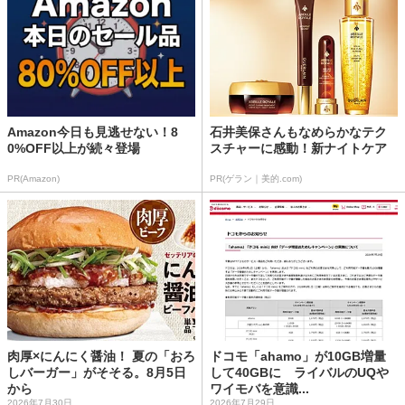
Amazon今日も見逃せない！8
石井美保さんもなめらかなテク
0%OFF以上が続々登場
スチャーに感動！新ナイトケア
PR(Amazon)
PR(ゲラン｜美的.com)
肉厚×にんにく醤油！ 夏の「おろ
ドコモ「ahamo」が10GB増量
しバーガー」がそそる。8月5日
して40GBに ライバルのUQや
から
ワイモバを意識...
2026年7月30日
2026年7月29日