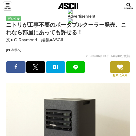
デジタル
ニトリが工事不要のポータブルクーラー発売、こ
れなら部屋にあっても許せる！
文● G.Raymond 編集●ASCII
[PC表示へ]
2026年06月04日 14時30分更新
お気に入り