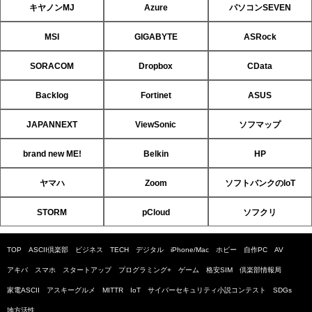
キヤノンMJ
Azure
パソコンSEVEN
MSI
GIGABYTE
ASRock
SORACOM
Dropbox
CData
Backlog
Fortinet
ASUS
JAPANNEXT
ViewSonic
ソフマップ
brand new ME!
Belkin
HP
ヤマハ
Zoom
ソフトバンクのIoT
STORM
pCloud
ソフクリ
TOP
ASCII倶楽部
ビジネス
TECH
デジタル
iPhone/Mac
ホビー
自作PC
AV
アキバ
スマホ
スタートアップ
プログラミング+
ゲーム
格安SIM
倶楽部情報局
家電ASCII
アスキーグルメ
MITTR
IoT
サイバーセキュリティ小説コンテスト
SDGs
地方活性