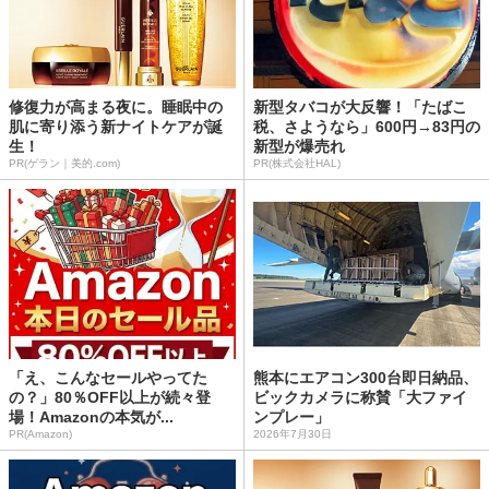
修復力が高まる夜に。睡眠中の
新型タバコが大反響！「たばこ
肌に寄り添う新ナイトケアが誕
税、さようなら」600円→83円の
生！
新型が爆売れ
PR(ゲラン｜美的.com)
PR(株式会社HAL)
「え、こんなセールやってた
熊本にエアコン300台即日納品、
の？」80％OFF以上が続々登
ビックカメラに称賛「大ファイ
場！Amazonの本気が...
ンプレー」
PR(Amazon)
2026年7月30日