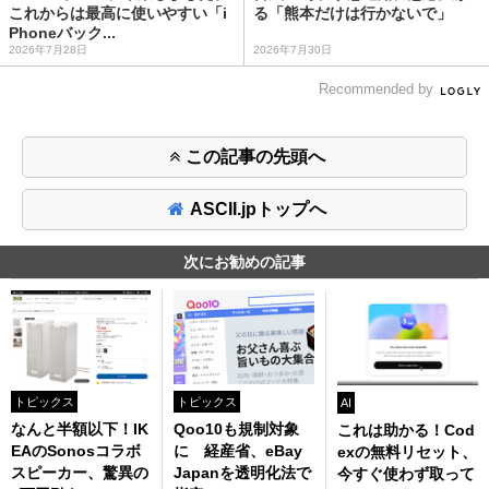
これからは最高に使いやすい「i
る「熊本だけは行かないで」
Phoneバック...
2026年7月28日
2026年7月30日
Recommended by
この記事の先頭へ
ASCII.jpトップへ
次にお勧めの記事
トピックス
トピックス
AI
なんと半額以下！IK
Qoo10も規制対象
これは助かる！Cod
EAのSonosコラボ
に 経産省、eBay
exの無料リセット、
スピーカー、驚異の
Japanを透明化法で
今すぐ使わず取って