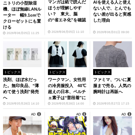
マンガは紙で読んだ
AIを使える人と使え
ニトリの小型除湿
ほうが理解しやす
ない人で、とんでも
機、ほぼ無線LANル
い？ 東大、脳
ない差が出ると実感
ーター 幅9.1cmで
の“省エネ化”を確認
した理由
クローゼットにも置
ける
2026年06月05日 11:10
2026年06月01日 09:00
2026年06月05日 11:25
トピックス
トピックス
トピックス
洗剤、ほぼ水だっ
ワークマン、女性用
ファミマ、ついに夏
た。無印良品、“薄
の冷房服投入 40℃
服まで売る。人気の
めて使う洗剤”発売
超えの日本、ペルチ
腕時計は再販へ
へ
ェ素子は“普段着”に
2026年05月28日 14:10
2026年05月28日 14:00
2026年05月27日 17:15
AD
AD
AD