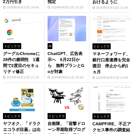
2万円引き
指定
おけるように
2026年06月12日 16:00
2026年06月12日 15:25
2026年06月12日 11:50
トピックス
AI
トピックス
グーグルChromeに
ChatGPT、広告表
マネーフォワード、
28件の脆弱性 1週
示へ 6月22日か
銀行口座連携を完全
間で2度目のセキュ
ら 無料プランとG
復旧 停止から約1
リティ修正
oが対象
ヵ月
2026年06月12日 11:15
2026年06月11日 15:00
2026年06月11日 12:00
トピックス
トピックス
トピックス
ヤフオク、「ドラク
自衛隊、「迎撃ドロ
CAMPFIRE、不正ア
エコラボ目薬」は出
ーン早期取得プログ
クセス事件の調査結