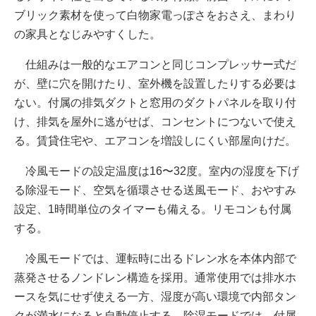
ブリック素材を使って白物家電っぽさをおさえ、まわり
の家具となじみやすくした。
仕組みは一般的なエアコンと同じコンプレッサー式だ
が、壁に穴を開けたり、室外機を設置したりする必要は
ない。付属の排気ダクトと窓用のダクトパネルを取り付
け、排気を屋外に逃がせば、コンセントにつないで使え
る。賃貸住宅や、エアコンを増設しにくい部屋向けだ。
冷風モードの設定温度は16〜32度。室内の湿度を下げ
る除湿モード、空気を循環させる送風モード、おやすみ
設定、1時間単位のタイマーも備える。リモコンも付属
する。
冷風モードでは、運転時に出るドレン水を本体内部で
蒸発させるノンドレン構造を採用。通常使用では排水ホ
ースを気にせず使える一方、湿度が高い環境で内部タン
クが満水になると自動停止する。除湿モードでは、付属