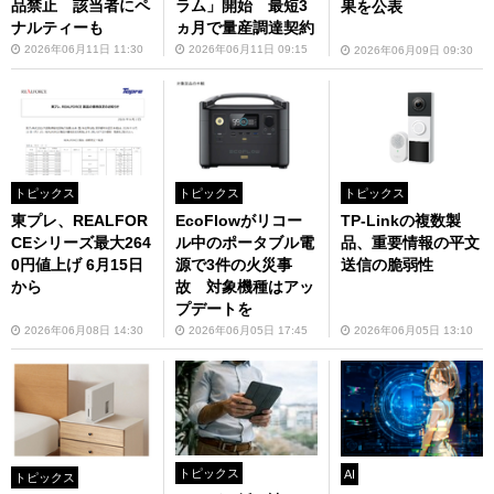
品禁止 該当者にペ
ラム」開始 最短3
果を公表
ナルティーも
ヵ月で量産調達契約
2026年06月11日 11:30
2026年06月11日 09:15
2026年06月09日 09:30
トピックス
トピックス
トピックス
東プレ、REALFOR
EcoFlowがリコー
TP-Linkの複数製
CEシリーズ最大264
ル中のポータブル電
品、重要情報の平文
0円値上げ 6月15日
源で3件の火災事
送信の脆弱性
から
故 対象機種はアッ
プデートを
2026年06月08日 14:30
2026年06月05日 17:45
2026年06月05日 13:10
トピックス
AI
トピックス