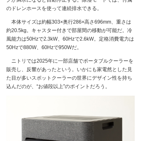
のドレンホースを使って連続排水できる。
本体サイズは約幅303×奥行286×高さ696mm、重さは
約20.5kg。キャスター付きで部屋間の移動が可能だ。冷
風能力は50Hzで2.3kW、60Hzで2.6kW。定格消費電力は
50Hzで880W、60Hzで950Wだ。
ニトリでは2025年に一部店舗でポータブルクーラーを
販売し、反響があったという。いかにも家電然とした見
た目が多いスポットクーラーの世界にデザイン性を持ち
込んだのが、“お値段以上”のポイントだろう。