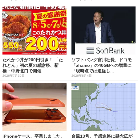
たれかつ丼が200円引き！ 「た
ソフトバンク宮川社長、ドコモ
れとん」初の夏の感謝祭、新
「ahamo」の40GBへの増量に
橋・中野北口で開催
「現時点では追従し...
2026年7月30日
2026年8月4日
iPhoneケース、卒業しました。
台風13号、予想進路に懸念広が