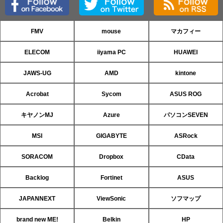
FMV
mouse
マカフィー
ELECOM
iiyama PC
HUAWEI
JAWS-UG
AMD
kintone
Acrobat
Sycom
ASUS ROG
キヤノンMJ
Azure
パソコンSEVEN
MSI
GIGABYTE
ASRock
SORACOM
Dropbox
CData
Backlog
Fortinet
ASUS
JAPANNEXT
ViewSonic
ソフマップ
brand new ME!
Belkin
HP