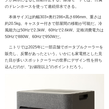
のドレンホースを使って連続排水できる。
本体サイズは約幅303×奥行286×高さ696mm、重さは
約20.5kg。キャスター付きで部屋間の移動が可能だ。冷
風能力は50Hzで2.3kW、60Hzで2.6kW。定格消費電力は
50Hzで880W、60Hzで950Wだ。
ニトリでは2025年に一部店舗でポータブルクーラーを
販売し、反響があったという。いかにも家電然とした見
た目が多いスポットクーラーの世界にデザイン性を持ち
込んだのが、“お値段以上”のポイントだろう。