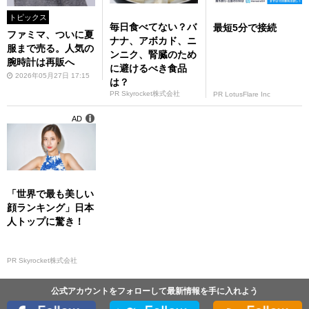
トピックス
毎日食べてない？バ
最短5分で接続
ファミマ、ついに夏
ナナ、アボカド、ニ
服まで売る。人気の
ンニク、腎臓のため
腕時計は再販へ
に避けるべき食品
2026年05月27日 17:15
は？
PR Skyrocket株式会社
PR LotusFlare Inc
AD
「世界で最も美しい
顔ランキング」日本
人トップに驚き！
PR Skyrocket株式会社
公式アカウントをフォローして最新情報を手に入れよう