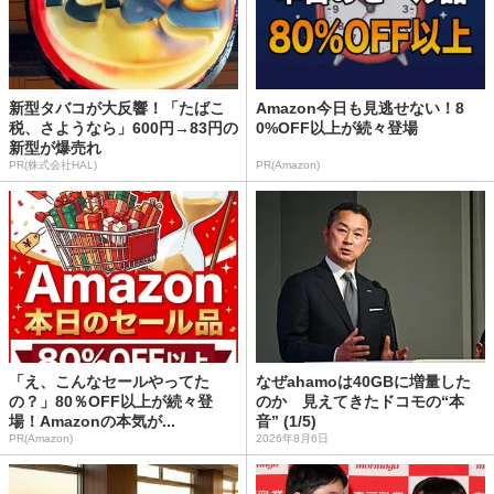
新型タバコが大反響！「たばこ
Amazon今日も見逃せない！8
税、さようなら」600円→83円の
0%OFF以上が続々登場
新型が爆売れ
PR(株式会社HAL)
PR(Amazon)
「え、こんなセールやってた
なぜahamoは40GBに増量した
の？」80％OFF以上が続々登
のか 見えてきたドコモの“本
場！Amazonの本気が...
音” (1/5)
PR(Amazon)
2026年8月6日