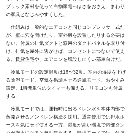
ブリック素材を使って白物家電っぽさをおさえ、まわり
の家具となじみやすくした。
仕組みは一般的なエアコンと同じコンプレッサー式だ
が、壁に穴を開けたり、室外機を設置したりする必要は
ない。付属の排気ダクトと窓用のダクトパネルを取り付
け、排気を屋外に逃がせば、コンセントにつないで使え
る。賃貸住宅や、エアコンを増設しにくい部屋向けだ。
冷風モードの設定温度は16〜32度。室内の湿度を下げ
る除湿モード、空気を循環させる送風モード、おやすみ
設定、1時間単位のタイマーも備える。リモコンも付属
する。
冷風モードでは、運転時に出るドレン水を本体内部で
蒸発させるノンドレン構造を採用。通常使用では排水ホ
ースを気にせず使える一方、湿度が高い環境で内部タン
クが満水になると自動停止する。除湿モードでは、付属