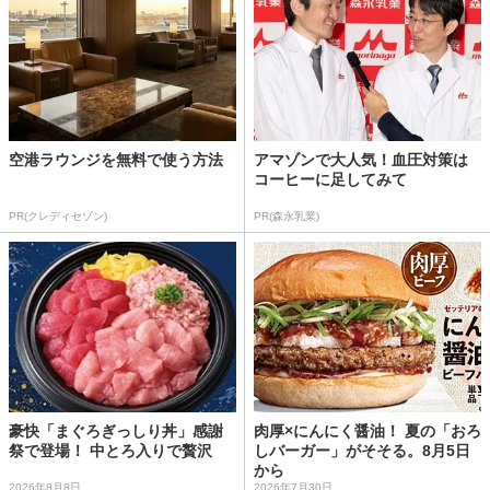
空港ラウンジを無料で使う方法
アマゾンで大人気！血圧対策は
コーヒーに足してみて
PR(クレディセゾン)
PR(森永乳業)
豪快「まぐろぎっしり丼」感謝
肉厚×にんにく醤油！ 夏の「おろ
祭で登場！ 中とろ入りで贅沢
しバーガー」がそそる。8月5日
から
2026年8月8日
2026年7月30日