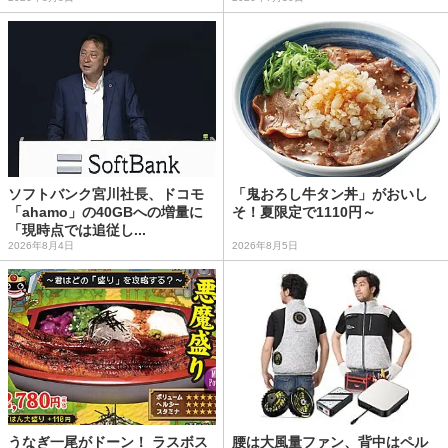
ソフトバンク宮川社長、ドコモ
「鬼おろし牛タン丼」がおいし
「ahamo」の40GBへの増量に
そ！夏限定で1110円～
「現時点では追従し...
2026年8月4日
2026年8月5日
うなぎ一尾がドーン！ ラスボス
腰は大風量ファン、背中はペル