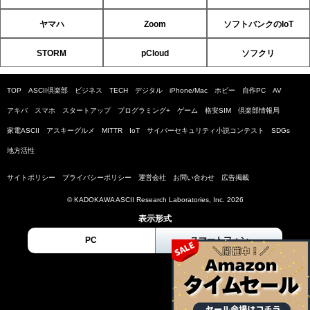
ヤマハ
Zoom
ソフトバンクのIoT
STORM
pCloud
ソフクリ
TOP
ASCII倶楽部
ビジネス
TECH
デジタル
iPhone/Mac
ホビー
自作PC
AV
アキバ
スマホ
スタートアップ
プログラミング+
ゲーム
格安SIM
倶楽部情報局
家電ASCII
アスキーグルメ
MITTR
IoT
サイバーセキュリティ小説コンテスト
SDGs
地方活性
サイトポリシー
プライバシーポリシー
運営会社
お問い合わせ
広告掲載
© KADOKAWA ASCII Research Laboratories, Inc. 2026
表示形式
PC
スマートフォン