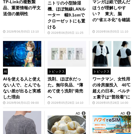
TP-Linkの複数製
マンガは紙で読んだ
ニトリの小型除湿
品、重要情報の平文
ほうが理解しやす
機、ほぼ無線LANル
送信の脆弱性
い？ 東大、脳
ーター 幅9.1cmで
の“省エネ化”を確認
クローゼットにも置
ける
2026年06月05日 13:10
2026年06月05日 11:10
2026年06月05日 11:25
トピックス
トピックス
AI
洗剤、ほぼ水だっ
ワークマン、女性用
AIを使える人と使え
た。無印良品、“薄
の冷房服投入 40℃
ない人で、とんでも
めて使う洗剤”発売
超えの日本、ペルチ
ない差が出ると実感
へ
ェ素子は“普段着”に
した理由
2026年05月28日 14:10
2026年05月28日 14:00
2026年06月01日 09:00
AD
AD