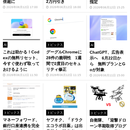
倍超に
2万円引き
指定
2026年06月12日 17:00
2026年06月12日 16:00
2026年06月12日 15:25
AI
トピックス
AI
これは助かる！Cod
グーグルChromeに
ChatGPT、広告表
exの無料リセット、
28件の脆弱性 1週
示へ 6月22日か
今すぐ使わず取って
間で2度目のセキュ
ら 無料プランとG
おけるように
リティ修正
oが対象
2026年06月12日 11:50
2026年06月12日 11:15
2026年06月11日 15:00
トピックス
トピックス
トピックス
マネーフォワード、
ヤフオク、「ドラク
自衛隊、「迎撃ドロ
銀行口座連携を完全
エコラボ目薬」は出
ーン早期取得プログ