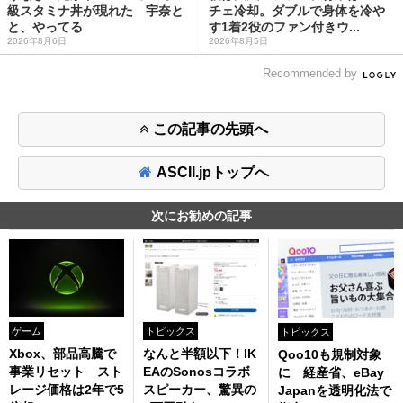
級スタミナ丼が現れた 宇奈と
チェ冷却。ダブルで身体を冷や
と、やってる
す1着2役のファン付きウ...
2026年8月6日
2026年8月5日
Recommended by
この記事の先頭へ
ASCII.jpトップへ
次にお勧めの記事
ゲーム
トピックス
トピックス
Xbox、部品高騰で
なんと半額以下！IK
Qoo10も規制対象
事業リセット スト
EAのSonosコラボ
に 経産省、eBay
レージ価格は2年で5
スピーカー、驚異の
Japanを透明化法で