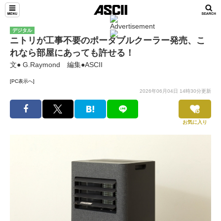
デジタル
ニトリが工事不要のポータブルクーラー発売、こ
れなら部屋にあっても許せる！
文● G.Raymond 編集●ASCII
[PC表示へ]
2026年06月04日 14時30分更新
お気に入り