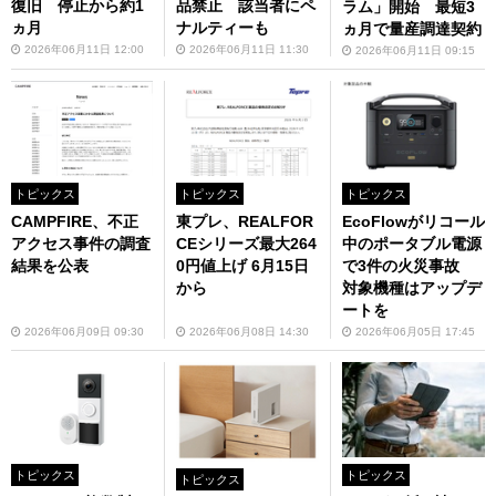
復旧 停止から約1
品禁止 該当者にペ
ラム」開始 最短3
ヵ月
ナルティーも
ヵ月で量産調達契約
2026年06月11日 12:00
2026年06月11日 11:30
2026年06月11日 09:15
トピックス
トピックス
トピックス
CAMPFIRE、不正
東プレ、REALFOR
EcoFlowがリコール
アクセス事件の調査
CEシリーズ最大264
中のポータブル電源
結果を公表
0円値上げ 6月15日
で3件の火災事故
から
対象機種はアップデ
ートを
2026年06月09日 09:30
2026年06月08日 14:30
2026年06月05日 17:45
トピックス
トピックス
トピックス