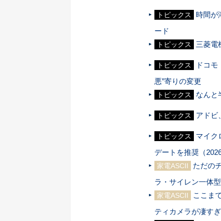
時間が溶
トピックス
ード
三菱電
トピックス
ドコモ
トピックス
悪”寄りの変更
なんと
トピックス
アドビ
トピックス
マイク
トピックス
デートを推奨（202
ただのチ
家電ASCII
ラ・サイレン一体型
ここま
家電ASCII
ティカメラが凄すぎ