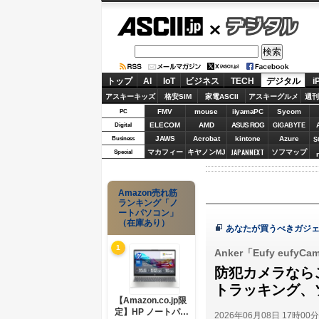
ASCII.jp
デジタル
トップ
AI
IoT
ビジネス
TECH
デジタル
i
アスキーキッズ
格安SIM
家電ASCII
アスキーグルメ
週刊
FMV
mouse
iiyamaPC
Sycom
PC
ELECOM
AMD
ASUS ROG
Digital
GIGABYTE
JAWS
Acrobat
kintone
Azure
Business
S
JAPANNEXT
マカフィー
キヤノンMJ
ソフマップ
Special
Amazon売れ筋
ランキング「ノ
ートパソコン」
（在庫あり）
あなたが買うべきガジェ
1
Anker「Eufy eufyCa
防犯カメラならこ
トラッキング、
【Amazon.co.jp限
定】HP ノートパソ
2026年06月08日 17時00