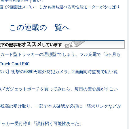
使い勝手も相変わらず良い！
像度で2画面はスゴい！ しかも持ち運べる高性能モニターがやっぱり
この連載の一覧へ
“カード型トラッカーの理想型”でしょう。フル充電で「5ヶ月も
rack Card E40
スパ】衝撃の6380円屋外防犯カメラ。2画面同時監視で広い範
ない”ガジェットポーチを買ってみたら、毎日の安心感がすごい
Pay残高の受け取り、一部で本人確認が必須に 請求リンクなどが
Nサッカー受付停止「誤解招く可能性あった」