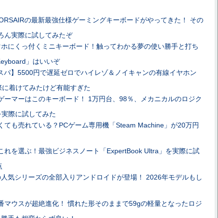
ORSAIRの最新最強仕様ゲーミングキーボードがやってきた！ その
ちろん実際に試してみたぞ
マホにくっ付くミニキーボード！触ってわかる夢の使い勝手と打ち
r Keyboard」はいいぞ
スパ】5500円で遅延ゼロでハイレゾ＆ノイキャンの有線イヤホン
を実際に着けてみたけど有能すぎた
ゲーマーはこのキーボード！ 1万円台、98％、メカニカルのロジク
8」を実際に試してみた
ても売れている？PCゲーム専用機「Steam Machine」が20万円
れを選ぶ！最強ビジネスノート「ExpertBook Ultra」を実際に試
点
人気シリーズの全部入りアンドロイドが登場！ 2026年モデルもし
番マウスが超絶進化！ 慣れた形そのままで59gの軽量となったロジ