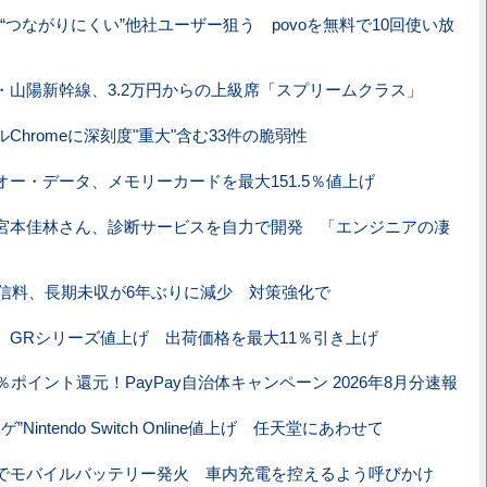
、“つながりにくい”他社ユーザー狙う povoを無料で10回使い放
・山陽新幹線、3.2万円からの上級席「スプリームクラス」
Chromeに深刻度"重大"含む33件の脆弱性
オー・データ、メモリーカードを最大151.5％値上げ
宮本佳林さん、診断サービスを自力で開発 「エンジニアの凄
受信料、長期未収が6年ぶりに減少 対策強化で
、GRシリーズ値上げ 出荷価格を最大11％引き上げ
％ポイント還元！PayPay自治体キャンペーン 2026年8月分速報
”Nintendo Switch Online値上げ 任天堂にあわせて
でモバイルバッテリー発火 車内充電を控えるよう呼びかけ