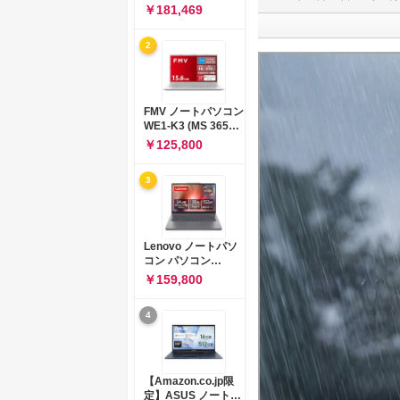
コン 15-fd 15.6イン
￥181,469
チ インテル Core 5
120U メモリ16GB
2
SSD512GB
Windows 11
Microsoft Office
2024搭載 WPS
Office搭載 カメラシ
FMV ノートパソコン
ャッター 指紋認証 薄
WE1-K3 (MS 365
型 Copilotキー搭載
Personal/Copilotキ
￥125,800
ナチュラルシルバー
ー搭載/Win 11/15.6
(BJ0M5PA-AAAI)
型/Core
3
i5/16GB/SSD
512GB/ホワイト)
FMVWK3E15W_AZ
Lenovo ノートパソ
コン パソコン
IdeaPad Slim 3 14.0
￥159,800
インチ AMD
Ryzen™ 5 8640HS
4
メモリ16GB
SSD512GB
Microsoft 365 試用
版 Windows11 バッ
テリー駆動12.6時間
【Amazon.co.jp限
重量1.39kg ルナグレ
定】ASUS ノートパ