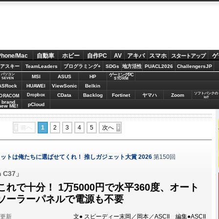
Phone/Mac
自動車
ホビー
自作PC
AV
アキバ
スマホ
ゲ
スタートアップ
アスキー
TeamLeaders
プログラミング+
SDGs
地方活性
PUACL2026
ChallengersJP
パソコン
ゲーミングPC
MSI
ASUS
HP
STORM
SEVEN
ASRock
HUAWEI
ViewSonic
Belkin
ソフトバンクの
Dropbox
CData
Backlog
Fortinet
ヤマハ
Zoom
ORACOM
IoT
brand
pCloud
new ME!
前へ
1
2
3
4
5
次へ
ットは俺たちに選ばせてくれ！ 推しガジェット大賞 2026
第150回
m C37」
れで十分！ 1万5000円で水平360度、オート
ソーラーパネルで電源も不要
分更新
文● スピーディー末岡／岡本／ASCII 編集●ASCII