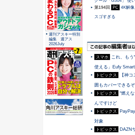
クール「G304」 
第194回
4K解
PC
スゴすぎる
週刊アスキー特別
編集 週アス
2026July
これ、もう
スマホ
使える」Eufy SmartT
【神コ
トピックス
囲もカバーできるぞ
“燃え
トピックス
んですけど
Pay
トピックス
対象
DAZ
トピックス