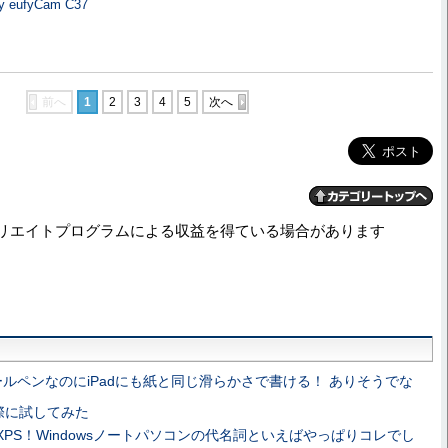
fy eufyCam C37
前へ
1
2
3
4
5
次へ
リエイトプログラムによる収益を得ている場合があります
ールペンなのにiPadにも紙と同じ滑らかさで書ける！ ありそうでな
際に試してみた
XPS！Windowsノートパソコンの代名詞といえばやっぱりコレでし