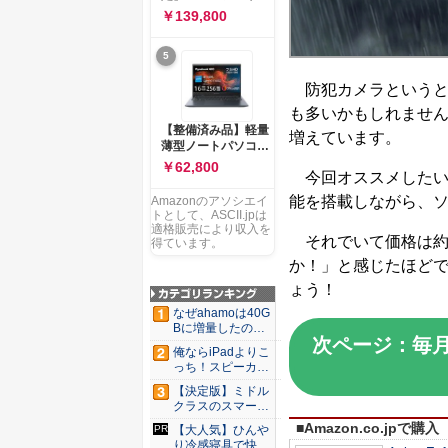
ー 83K9003JJP ノー
ソコン Vivobook 15
￥139,800
トPC
M1502NAQ 15.6イ
ンチ AMD Ryzen 7
5
170 メモリ16GB
SSD 512GB
防犯カメラというと
Microsoft 365
Personal (24か月版)
も多いかもしれませ
搭載 Windows 11 重
【整備済み品】軽量
増えています。
量1.7kg Wi-Fi 6E ク
薄型ノートパソコン
ワイエットブルー
dynabook G83 ■
￥62,800
M1502NAQ-
今回オススメしたい防
13.3型
R7165BUWS
FHD(1920x1080) -
能を搭載しながら、
Amazonのアソシエイ
高性能第11世代Core
トとして、ASCII.jpは
i5-1135G7 - メモリ
適格販売により収入を
それでいて価格は約1
16GB - SSD 256GB
得ています。
- Webカメラ -
か！」と感じたほど
WiFi&Bluetooth -
ょう！
USB Type-C - MS
Office 2021 - Win11
なぜahamoは40G
搭載
Bに増量したの
次ページ：毎
か ...
俺ならiPadよりこ
っち！スピーカー
9個...
【決定版】ミドル
クラスのスマート
フォンの...
■Amazon.co.jpで購入
【大人気】ひんや
り冷感寝具で快適