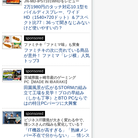
JN-MD-IPST101WHDをレビュー
2万1980円のタッチ対応10.1型モ
バイルディスプレー、ワイド
HD（1540×720ドット）＆アスペ
クト比77：36って聞きなじみない
けど使いやすいの？
sponsored
ファミチキ「ファミマ味」も実食
ファミチキの次に売れている商品
が意外！ ファミマ「レジ横」人気
トップ3
sponsored
茨城県龍ヶ崎市産のゲーミング
PC【MADE IN IBARAKI】
田園風景が広がるSTORMの組み
立て工場を見学！プロの早組み
（しかも丁寧）とBTO PCならで
はの特注PCパーツに大興奮
sponsored
ビジネスIT環境が大きく変わる中で、
情シスさんの悩みも変化している？
「IT機器が高すぎる」「熟練メン
バー不在で分からない」… 情シス