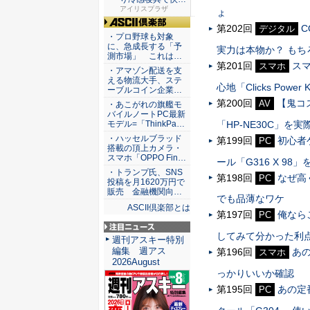
な睡眠を...
アイリスプラザ
ょ
第202回
C
デジタル
ASCII倶楽部
・プロ野球も対象
に、急成長する「予
実力は本物か？ も
測市場」 これは…
第201回
ス
スマホ
・アマゾン配送を支
える物流大手、ステ
心地「Clicks Powe
ーブルコイン企業…
第200回
【鬼コ
AV
・あこがれの旗艦モ
バイルノートPC最新
「HP-NE30C」
モデル=「ThinkPa…
・ハッセルブラッド
第199回
初心者
PC
搭載の頂上カメラ・
スマホ「OPPO Fin…
ール「G316 X 9
・トランプ氏、SNS
第198回
なぜ高く
PC
投稿を月1620万円で
販売 金融機関向…
でも品薄なワケ
ASCII倶楽部とは
第197回
俺ならこ
PC
してみて分かった利
注目ニュース
週刊アスキー特別
編集 週アス
第196回
あの
スマホ
2026August
っかりいいか確認
第195回
あの定
PC