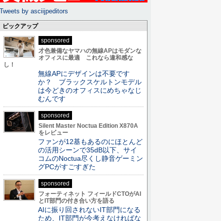
Tweets by asciijpeditors
ピックアップ
sponsored
才色兼備なヤマハの無線APはモダンな
オフィスに最適 これなら違和感な
し！
無線APにデザインは不要です
か？ ブラックスケルトンモデル
は今どきのオフィスにめちゃなじ
むんです
sponsored
Silent Master Noctua Edition X870A
をレビュー
ファンが12基もあるのにほとんど
の活用シーンで35dB以下、サイ
コムのNoctua尽くし静音ゲーミン
グPCがすごすぎた
sponsored
フォーティネット フィールドCTOがAI
とIT部門の付き合い方を語る
AIに振り回されないIT部門になる
ため、IT部門が今考えなければな