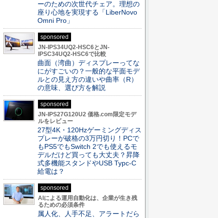
ーのための次世代チェア。理想の
座り心地を実現する「LiberNovo
Omni Pro」
sponsored
JN-IPS34UQ2-HSC6とJN-
IPSC34UQ2-HSC6で比較
曲面（湾曲）ディスプレーってな
にがすごいの？一般的な平面モデ
ルとの見え方の違いや曲率（R）
の意味、選び方を解説
sponsored
JN-IPS27G120U2 価格.com限定モデ
ルをレビュー
27型4K・120Hzゲーミングディス
プレーが破格の3万円切り！PCで
もPS5でもSwitch 2でも使えるモ
デルだけど買っても大丈夫？昇降
式多機能スタンドやUSB Typc-C
給電は？
sponsored
AIによる運用自動化は、企業が生き残
るための必須条件
属人化、人手不足、アラートだら