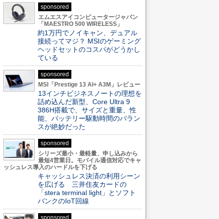
sponsored
エムエスアイコンピュータージャパン
「MAESTRO 500 WIRELESS」
約1万円でノイキャン、デュアル
接続ってマジ？ MSIのゲーミング
ヘッドセットのコスパがどうかし
ている
sponsored
MSI「Prestige 13 AI+ A3M」レビュー
13インチビジネスノートの理想を
詰め込んだ新型、Core Ultra 9
386H搭載で、サイズと重量、性
能、バッテリー駆動時間のバラン
スが絶妙だった
sponsored
シリーズ最小・最軽量、申し込みから
最短4営業日。モバイル通信対応でキャ
ッシュレス導入のハードルを下げる
キャッシュレス決済の利用シーン
を広げる 三井住友カードの
「stera terminal light」とソフト
バンクのIoT回線
sponsored