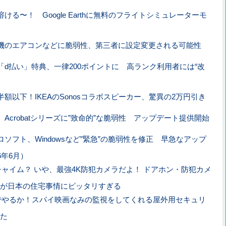
ける〜！ Google Earthに無料のフライトシミュレーターモ
機のエアコンなどに脆弱性、第三者に設定変更される可能性
「d払い」特典、一律200ポイントに 高ランク利用者には“改
半額以下！IKEAのSonosコラボスピーカー、驚異の2万円引き
、Acrobatシリーズに”致命的”な脆弱性 アップデート提供開始
ロソフト、Windowsなど”緊急”の脆弱性を修正 早急なアップ
6年6月）
ャイム？ いや、最強4K防犯カメラだよ！ ドアホン・防犯カメ
が日本の住宅事情にピッタリすぎる
でやるか！スパイ映画なみの監視をしてくれる屋外用セキュリ
た