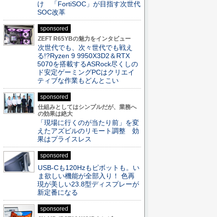
け 「FortiSOC」が目指す次世代
SOC改革
sponsored
ZEFT R65YBの魅力をインタビュー
次世代でも、次々世代でも戦え
る!?Ryzen 9 9950X3D2＆RTX
5070を搭載するASRock尽くしの
ド安定ゲーミングPCはクリエイ
ティブな作業もどんとこい
sponsored
仕組みとしてはシンプルだが、業務へ
の効果は絶大
「現場に行くのが当たり前」を変
えたアズビルのリモート調整 効
果はプライスレス
sponsored
USB-Cも120Hzもピボットも。い
ま欲しい機能が全部入り！ 色再
現が美しい23.8型ディスプレーが
新定番になる
sponsored