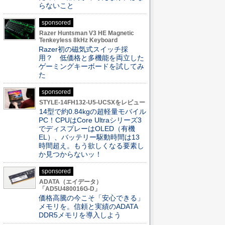
らないこと
sponsored
Razer Huntsman V3 HE Magnetic
Tenkeyless 8kHz Keyboard
Razer初の磁気式スイッチ採
用？ 低価格と多機能を両立した
ゲーミングキーボードを試してみ
た
sponsored
STYLE-14FH132-U5-UCSXをレビュー
14型で約0.84kgの超軽量モバイル
PC！CPUはCore Ultraシリーズ3
でディスプレーはOLED（有機
EL）、バッテリー駆動時間は13
時間超え。もう欲しくなる要素し
か見つからないッ！
sponsored
ADATA（エイデータ）
「AD5U480016G-D」
価格高騰の今こそ「安心できる」
メモリを。信頼と実績のADATA
DDR5メモリを導入しよう