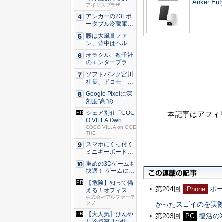
Anker Eu
な睡眠を...
アイリスプラザ
アンカーの23Lポ
ータブル冷蔵庫が
Ama...
腰は大風量ファ
ン、背中はペルチ
ェ冷却。ダ...
オラクル、数千社
のエンタープライ
ズ・アプ...
ソフトバンク宮川
社長、ドコモ「ah
amo...
Google Pixelに深
刻度"高"の...
シェア別荘「COC
本記事はアフィ
O VILLA Own...
COCO VILLA on GOE
THE
スマホにくっ付く
ミニキーボード！
触ってわ...
重めの3Dゲームも
快適！ ゲームに強
いH...
【危険】知って備
第204回
ボ
iPhone
える！オフィスの
セキュリ...
株式会社アルファーテ
クノ
かったスゴイのを実
【大人気】ひんや
第203回
復活の
PC
り冷感寝具で快適