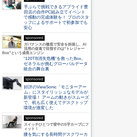
手ぶらで挑戦できるアプライド豊
田店の自作PC組み立てイベント
で感動の完成体験を！ プロのスタ
ッフによるサポートで初参加でも
安心
sponsored
ガバナンスの徹底で安全を担保し、AI
活用の促進で目指すのは“トレジャー
Box”という成長エンジン
“120TB消失危機”を救ったBox。
ゼネラルが挑むグローバルデータ
統合の舞台裏
sponsored
好評のViewSonic「モニターアー
ム」にスタイリッシュなモデルが
新登場！ アームの動きがスムーズ
で、机も広く使えてデスクトップ
環境が激変した
sponsored
スイッチひとつで背中のS字カーブにフ
ィット！
腰を気にする長時間デスクワーカ