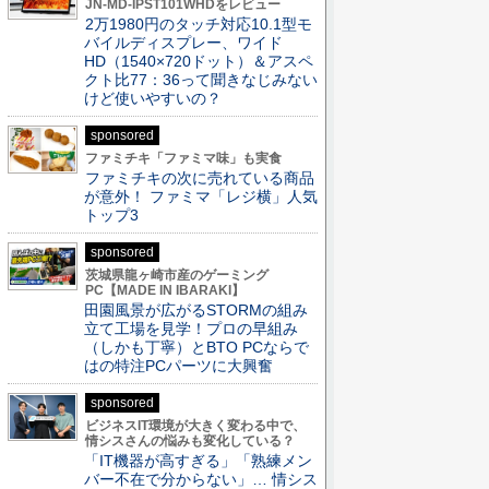
JN-MD-IPST101WHDをレビュー
2万1980円のタッチ対応10.1型モ
バイルディスプレー、ワイド
HD（1540×720ドット）＆アスペ
クト比77：36って聞きなじみない
けど使いやすいの？
sponsored
ファミチキ「ファミマ味」も実食
ファミチキの次に売れている商品
が意外！ ファミマ「レジ横」人気
トップ3
sponsored
茨城県龍ヶ崎市産のゲーミング
PC【MADE IN IBARAKI】
田園風景が広がるSTORMの組み
立て工場を見学！プロの早組み
（しかも丁寧）とBTO PCならで
はの特注PCパーツに大興奮
sponsored
ビジネスIT環境が大きく変わる中で、
情シスさんの悩みも変化している？
「IT機器が高すぎる」「熟練メン
バー不在で分からない」… 情シス