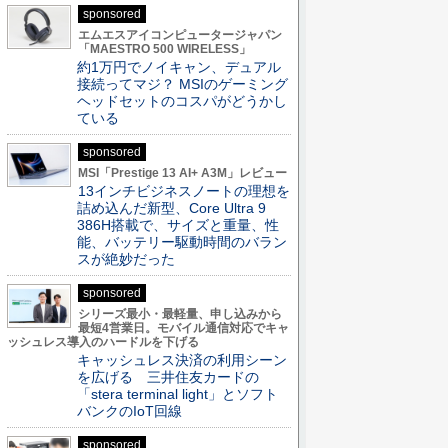
sponsored
エムエスアイコンピュータージャパン
「MAESTRO 500 WIRELESS」
約1万円でノイキャン、デュアル
接続ってマジ？ MSIのゲーミング
ヘッドセットのコスパがどうかし
ている
sponsored
MSI「Prestige 13 AI+ A3M」レビュー
13インチビジネスノートの理想を
詰め込んだ新型、Core Ultra 9
386H搭載で、サイズと重量、性
能、バッテリー駆動時間のバラン
スが絶妙だった
sponsored
シリーズ最小・最軽量、申し込みから
最短4営業日。モバイル通信対応でキャ
ッシュレス導入のハードルを下げる
キャッシュレス決済の利用シーン
を広げる 三井住友カードの
「stera terminal light」とソフト
バンクのIoT回線
sponsored