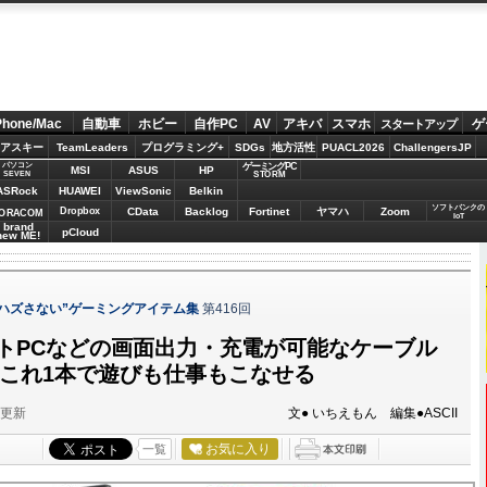
Phone/Mac
自動車
ホビー
自作PC
AV
アキバ
スマホ
ゲ
スタートアップ
アスキー
TeamLeaders
プログラミング+
SDGs
地方活性
PUACL2026
ChallengersJP
パソコン
ゲーミングPC
MSI
ASUS
HP
STORM
SEVEN
ASRock
HUAWEI
ViewSonic
Belkin
ソフトバンクの
Dropbox
CData
Backlog
Fortinet
ヤマハ
Zoom
ORACOM
IoT
brand
pCloud
new ME!
 “ハズさない”ゲーミングアイテム集
第416回
やノートPCなどの画面出力・充電が可能なケーブル
 これ1本で遊びも仕事もこなせる
分更新
文● いちえもん 編集●ASCII
お気に入り
一覧