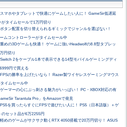
スマホやタブレットで快適にゲームしたい人に！ GameSir低遅延
ーがタイムセールで1万円切り
ボタン配置を切り替えられるギミックでジャンルを選ばない！
Hのゲームコントローラーがタイムセール中
重めの3Dゲームも快適！ ゲームに強いHeadwolfの8.8型タブレッ
5万円切り
Switch 2をケーブル1本で表示できる14型モバイルゲーミングディ
6999円で買える
FPSの勝率を上げたいなら！ Razer製ワイヤレスゲーミングマウス
ro」がタイムセール中
ゲーマーの心にぶっ刺さる魅力がいっぱい！ PC・XBOX対応の有
ir Tarantula Pro」をAmazonで発見
PS5を買ったらすぐにFPSで遊びたい人に！ PS5（日本語版）＋ゲ
のセット品が6万2255円
軽めのゲームがサクサク動くRTX 4050搭載で20万円切り！ ASUS