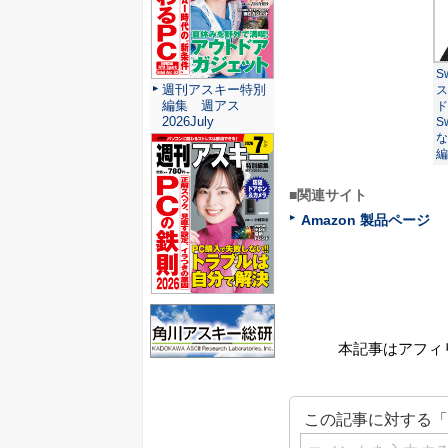
S
週刊アスキー特別
ス
編集 週アス
ド
2026July
S
な
編
■関連サイト
Amazon 製品ページ
本記事はアフィ