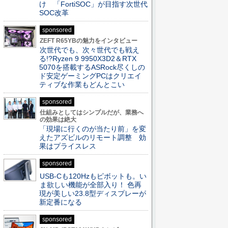
け 「FortiSOC」が目指す次世代
SOC改革
sponsored
ZEFT R65YBの魅力をインタビュー
次世代でも、次々世代でも戦え
る!?Ryzen 9 9950X3D2＆RTX
5070を搭載するASRock尽くしの
ド安定ゲーミングPCはクリエイ
ティブな作業もどんとこい
sponsored
仕組みとしてはシンプルだが、業務へ
の効果は絶大
「現場に行くのが当たり前」を変
えたアズビルのリモート調整 効
果はプライスレス
sponsored
USB-Cも120Hzもピボットも。い
ま欲しい機能が全部入り！ 色再
現が美しい23.8型ディスプレーが
新定番になる
sponsored