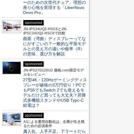
ーのための次世代チェア。理想の
座り心地を実現する「LiberNovo
Omni Pro」
sponsored
JN-IPS34UQ2-HSC6とJN-
IPSC34UQ2-HSC6で比較
曲面（湾曲）ディスプレーってな
にがすごいの？一般的な平面モデ
ルとの見え方の違いや曲率（R）
の意味、選び方を解説
sponsored
JN-IPS27G120U2 価格.com限定モデ
ルをレビュー
27型4K・120Hzゲーミングディス
プレーが破格の3万円切り！PCで
もPS5でもSwitch 2でも使えるモ
デルだけど買っても大丈夫？昇降
式多機能スタンドやUSB Typc-C
給電は？
sponsored
AIによる運用自動化は、企業が生き残
るための必須条件
属人化、人手不足、アラートだら