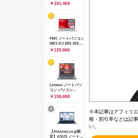
コン 15-fd 15.6イン
￥181,469
チ インテル Core 5
120U メモリ16GB
2
SSD512GB
Windows 11
Microsoft Office
2024搭載 WPS
Office搭載 カメラシ
FMV ノートパソコン
ャッター 指紋認証 薄
WE1-K3 (MS 365
型 Copilotキー搭載
Personal/Copilotキ
￥125,800
ナチュラルシルバー
ー搭載/Win 11/15.6
(BJ0M5PA-AAAI)
型/Core
3
i5/16GB/SSD
512GB/ホワイト)
FMVWK3E15W_AZ
Lenovo ノートパソ
コン パソコン
IdeaPad Slim 3 14.0
￥159,800
インチ AMD
Ryzen™ 5 8640HS
4
メモリ16GB
※本記事はアフィリ
SSD512GB
格・割引率などは記
Microsoft 365 試用
版 Windows11 バッ
い。
テリー駆動12.6時間
【Amazon.co.jp限
重量1.39kg ルナグレ
定】ASUS ノートパ