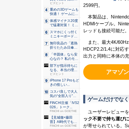
た。経営者...
ビズヒント
2599円。
重めの3Dゲームも
快適！ ゲームに強
本製品は、Nintendo
いH...
体感マイナス20度
HDMIケーブル。Nint
で猛暑対策！ ミズ
ノの...
レッドも接続可能だ
スマホにくっ付く
ミニキーボード！
触ってわ...
また、最大4K/60Hz
無印良品の「遮熱
折りたたみ日傘」
HDCP2.2/1.4に対応
約160...
「半固体」なら安
出力と同時に本体の
心なの？ 私のモバ
イルバ...
部下が指示待ちに
なる、本当の理
アマゾン
由。23年...
ビズヒント
iPhone 17 Proもど
きの怪しい...
コスパ良しで大人
気の“全部入り”の
ゲームだけでなく
アンド...
FINCHI主催「IVS2
026」トーク...
FINCHI on GOETHE
ユーザーレビューを
【見城徹×藤田
ック不要で持ち運びに
晋】AI時代でも変
が寄せられている。Sw
わらない...
FINCHI on GOETHE