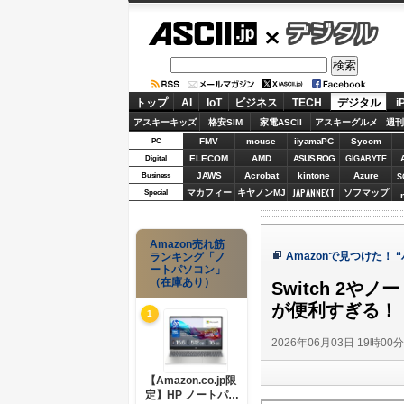
ASCII.jp
デジタル
トップ
AI
IoT
ビジネス
TECH
デジタル
i
アスキーキッズ
格安SIM
家電ASCII
アスキーグルメ
週刊
FMV
mouse
iiyamaPC
Sycom
PC
ELECOM
AMD
ASUS ROG
Digital
GIGABYTE
JAWS
Acrobat
kintone
Azure
Business
S
JAPANNEXT
マカフィー
キヤノンMJ
ソフマップ
Special
Amazon売れ筋
Amazonで見つけた！
ランキング「ノ
ートパソコン」
（在庫あり）
Switch 2
が便利すぎる！
1
2026年06月03日 19時00
【Amazon.co.jp限
定】HP ノートパソ