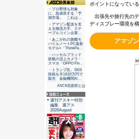
ポイントになってい
ASCII倶楽部
・プロ野球も対象
に、急成長する「予
出張先や旅行先のディ
測市場」 これは…
ディスプレー環境を
・アマゾン配送を支
える物流大手、ステ
ーブルコイン企業…
・あこがれの旗艦モ
アマゾン
バイルノートPC最新
モデル=「ThinkPa…
・ハッセルブラッド
搭載の頂上カメラ・
Im
スマホ「OPPO Fin…
・トランプ氏、SNS
投稿を月1620万円で
販売 金融機関向…
ASCII倶楽部とは
注目ニュース
週刊アスキー特別
編集 週アス
2026August