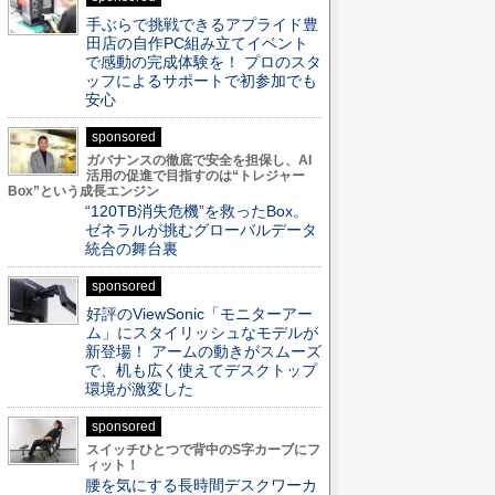
手ぶらで挑戦できるアプライド豊
田店の自作PC組み立てイベント
で感動の完成体験を！ プロのスタ
ッフによるサポートで初参加でも
安心
sponsored
ガバナンスの徹底で安全を担保し、AI
活用の促進で目指すのは“トレジャー
Box”という成長エンジン
“120TB消失危機”を救ったBox。
ゼネラルが挑むグローバルデータ
統合の舞台裏
sponsored
好評のViewSonic「モニターアー
ム」にスタイリッシュなモデルが
新登場！ アームの動きがスムーズ
で、机も広く使えてデスクトップ
環境が激変した
sponsored
スイッチひとつで背中のS字カーブにフ
ィット！
腰を気にする長時間デスクワーカ