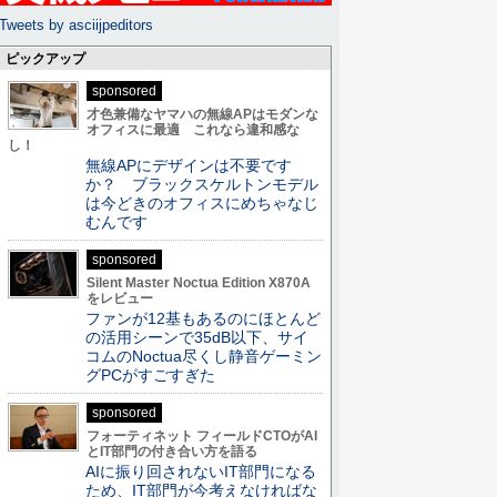
Tweets by asciijpeditors
ピックアップ
sponsored
才色兼備なヤマハの無線APはモダンな
オフィスに最適 これなら違和感な
し！
無線APにデザインは不要です
か？ ブラックスケルトンモデル
は今どきのオフィスにめちゃなじ
むんです
sponsored
Silent Master Noctua Edition X870A
をレビュー
ファンが12基もあるのにほとんど
の活用シーンで35dB以下、サイ
コムのNoctua尽くし静音ゲーミン
グPCがすごすぎた
sponsored
フォーティネット フィールドCTOがAI
とIT部門の付き合い方を語る
AIに振り回されないIT部門になる
ため、IT部門が今考えなければな