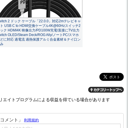
witch 2 ドック ケーブル「22.0.0」対応2mテレビキャ
ト USB C to HDMI交換ケーブル4K@60Hzスイッチ2
ック HDMI4K 映像出力/PD100W充電/直接にTV出力
witch OLED/Steam Deck/ROG Ally/ノートPC/スマホ
どに対応 過電流 過熱保護アルミ合金素材＆ナイ口ン
み
リエイトプログラムによる収益を得ている場合があります