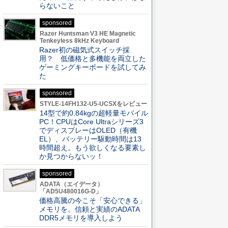
らないこと
sponsored
Razer Huntsman V3 HE Magnetic
Tenkeyless 8kHz Keyboard
Razer初の磁気式スイッチ採
用？ 低価格と多機能を両立した
ゲーミングキーボードを試してみ
た
sponsored
STYLE-14FH132-U5-UCSXをレビュー
14型で約0.84kgの超軽量モバイル
PC！CPUはCore Ultraシリーズ3
でディスプレーはOLED（有機
EL）、バッテリー駆動時間は13
時間超え。もう欲しくなる要素し
か見つからないッ！
sponsored
ADATA（エイデータ）
「AD5U480016G-D」
価格高騰の今こそ「安心できる」
メモリを。信頼と実績のADATA
DDR5メモリを導入しよう