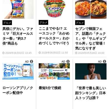
グルメ
グルメ
グルメ
ここまでやる!? エ
セブンで韓国フェ
異様にデカい。ファ
ースコック「わかめ
ア、話題の「チュク
ミマ「巨大オールス
オールスター」わか
ミ」や「サムギョプ
ター祭」"約3.7
めづくしでヤバそう
サル丼」など登場！
倍"商品も
気になりすぎ
2026年06月02日 11:50
2026年05月29日 10:00
2026年06月02日 10:45
AD
AD
AD
ローソンアプリ／ク
最短5分で接続
「世界で最も美しい
ーポン配信中
顔ランキング」日本
人トップは誰？