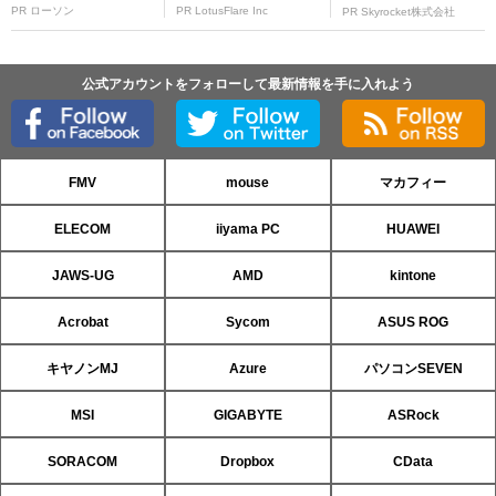
PR ローソン
PR LotusFlare Inc
PR Skyrocket株式会社
公式アカウントをフォローして最新情報を手に入れよう
FMV
mouse
マカフィー
ELECOM
iiyama PC
HUAWEI
JAWS-UG
AMD
kintone
Acrobat
Sycom
ASUS ROG
キヤノンMJ
Azure
パソコンSEVEN
MSI
GIGABYTE
ASRock
SORACOM
Dropbox
CData