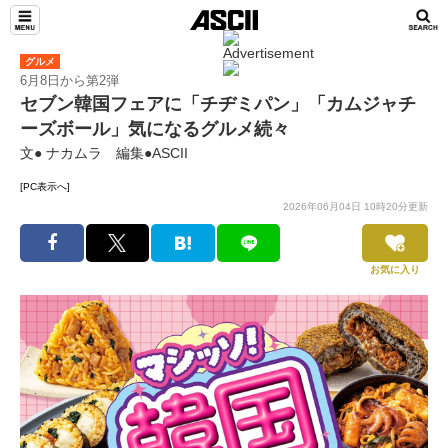
グルメ
6月8日から第2弾
セブン韓国フェアに「チヂミパン」「カムジャチ
ーズボール」気になるグルメ続々
文● ナカムラ 編集●ASCII
[PC表示へ]
2026年06月04日 10時20分更新
お気に入り