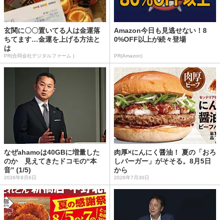
玄関に〇〇置いてる人は金運落
Amazon今日も見逃せない！8
ちてます…金運を上げる方法と
0%OFF以上が続々登場
は
PR(合同会社デジタルファーム )
PR(Amazon)
なぜahamoは40GBに増量した
肉厚×にんにく醤油！ 夏の「おろ
のか 見えてきたドコモの“本
しバーガー」がそそる。8月5日
音” (1/5)
から
2026年8月6日
2026年7月30日