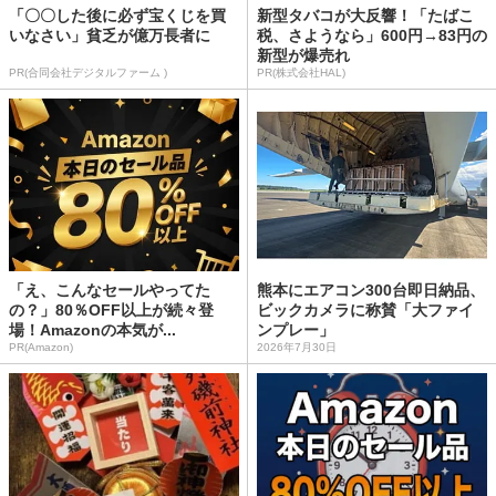
「〇〇した後に必ず宝くじを買
新型タバコが大反響！「たばこ
いなさい」貧乏が億万長者に
税、さようなら」600円→83円の
新型が爆売れ
PR(合同会社デジタルファーム )
PR(株式会社HAL)
「え、こんなセールやってた
熊本にエアコン300台即日納品、
の？」80％OFF以上が続々登
ビックカメラに称賛「大ファイ
場！Amazonの本気が...
ンプレー」
PR(Amazon)
2026年7月30日