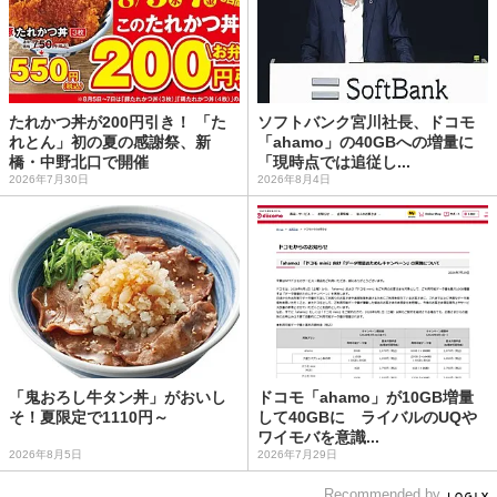
たれかつ丼が200円引き！ 「た
ソフトバンク宮川社長、ドコモ
れとん」初の夏の感謝祭、新
「ahamo」の40GBへの増量に
橋・中野北口で開催
「現時点では追従し...
2026年7月30日
2026年8月4日
「鬼おろし牛タン丼」がおいし
ドコモ「ahamo」が10GB増量
そ！夏限定で1110円～
して40GBに ライバルのUQや
ワイモバを意識...
2026年8月5日
2026年7月29日
Recommended by