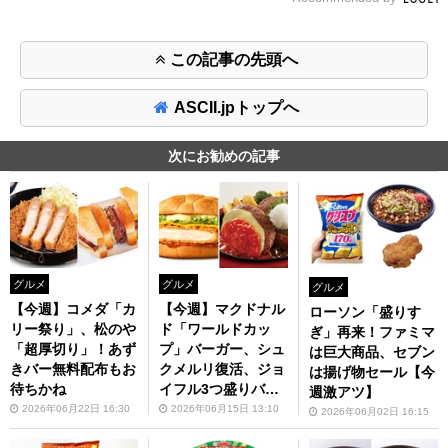
この記事の先頭へ
ASCII.jpトップへ
次にお勧めの記事
グルメ
グルメ
グルメ
【今週】マクドナル
【今週】コメダ「カ
ローソン「盛りす
ド「ワールドカッ
リー祭り」、松のや
ぎ」再来！ファミマ
プ」バーガー、シュ
「超厚切り」！あず
は巨大商品、セブン
クメルリ復活、ジョ
きバー無料配布もお
は揚げ物セール【今
イフル3つ盛りバー
待ちかね
週激アツ】
グ！お祭り状態
2026年06月15日 13:10
2026年06月22日 16:30
2026年06月02日 16:15