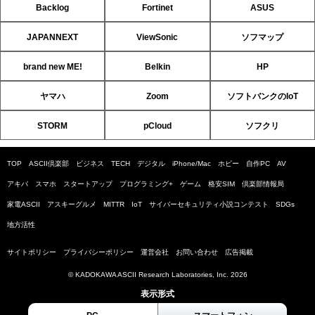
Backlog
Fortinet
ASUS
JAPANNEXT
ViewSonic
ソフマップ
brand new ME!
Belkin
HP
ヤマハ
Zoom
ソフトバンクのIoT
STORM
pCloud
ソフクリ
TOP
ASCII倶楽部
ビジネス
TECH
デジタル
iPhone/Mac
ホビー
自作PC
AV
アキバ
スマホ
スタートアップ
プログラミング+
ゲーム
格安SIM
倶楽部情報局
家電ASCII
アスキーグルメ
MITTR
IoT
サイバーセキュリティ小説コンテスト
SDGs
地方活性
サイトポリシー
プライバシーポリシー
運営会社
お問い合わせ
広告掲載
© KADOKAWA ASCII Research Laboratories, Inc. 2026
表示形式