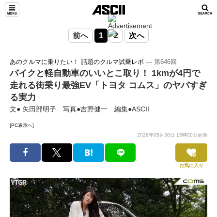
前へ
1
2
次へ
あのクルマに乗りたい！ 話題のクルマ試乗レポ
― 第646回
バイクと軽自動車のいいとこ取り！ 1kmが4円で
走れる街乗り最強EV「トヨタ コムス」のヤバすぎ
る実力
文● 矢田部明子 写真●吉野健一 編集●ASCII
[PC表示へ]
2026年05月30日 15時00分更新
お気に入り