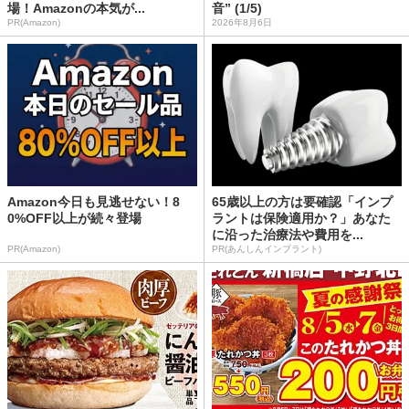
場！Amazonの本気が...
音” (1/5)
PR(Amazon)
2026年8月6日
Amazon今日も見逃せない！8
65歳以上の方は要確認「インプ
0%OFF以上が続々登場
ラントは保険適用か？」あなた
に沿った治療法や費用を...
PR(Amazon)
PR(あんしんインプラント)