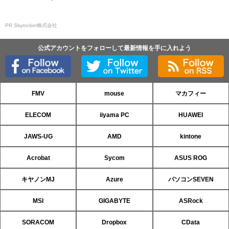
PR Skyrocket株式会社
公式アカウントをフォローして最新情報を手に入れよう
FMV
mouse
マカフィー
ELECOM
iiyama PC
HUAWEI
JAWS-UG
AMD
kintone
Acrobat
Sycom
ASUS ROG
キヤノンMJ
Azure
パソコンSEVEN
MSI
GIGABYTE
ASRock
SORACOM
Dropbox
CData