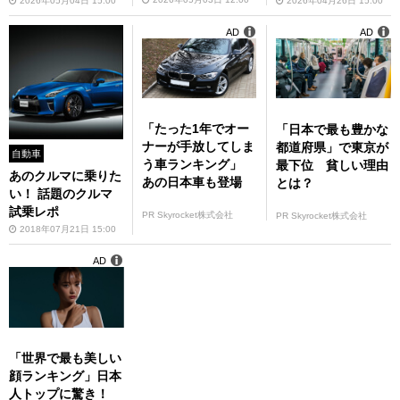
ぎる件
2026年05月04日 15:00
2026年04月26日 15:00
AD
AD
「たった1年でオー
「日本で最も豊かな
ナーが手放してしま
都道府県」で東京が
自動車
う車ランキング」
最下位 貧しい理由
あのクルマに乗りた
あの日本車も登場
とは？
い！ 話題のクルマ
試乗レポ
PR Skyrocket株式会社
PR Skyrocket株式会社
2018年07月21日 15:00
AD
「世界で最も美しい
顔ランキング」日本
人トップに驚き！