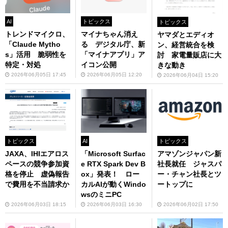
AI
トピックス
トピックス
トレンドマイクロ、
マイナちゃん消え
ヤマダとエディオ
「Claude Mytho
る デジタル庁、新
ン、経営統合を検
s」活用 脆弱性を
「マイナアプリ」ア
討 家電量販店に大
特定・対処
イコン公開
きな動き
2026年06月05日 17:45
2026年06月05日 12:20
2026年06月04日 15:20
トピックス
AI
トピックス
JAXA、IHIエアロス
「Microsoft Surfac
アマゾンジャパン新
ペースの競争参加資
e RTX Spark Dev B
社長就任 ジャスパ
格を停止 虚偽報告
ox」発表！ ロー
ー・チャン社長とツ
で費用を不当請求か
カルAIが動くWindo
ートップに
wsのミニPC
2026年06月03日 18:15
2026年06月03日 16:30
2026年06月02日 17:50