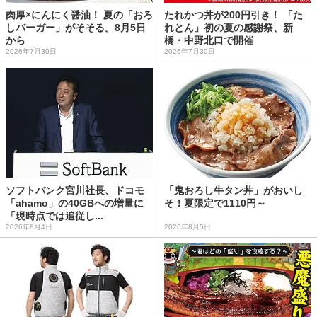
肉厚×にんにく醤油！ 夏の「おろ
たれかつ丼が200円引き！ 「た
しバーガー」がそそる。8月5日
れとん」初の夏の感謝祭、新
から
橋・中野北口で開催
2026年7月30日
2026年7月30日
ソフトバンク宮川社長、ドコモ
「鬼おろし牛タン丼」がおいし
「ahamo」の40GBへの増量に
そ！夏限定で1110円～
「現時点では追従し...
2026年8月4日
2026年8月5日