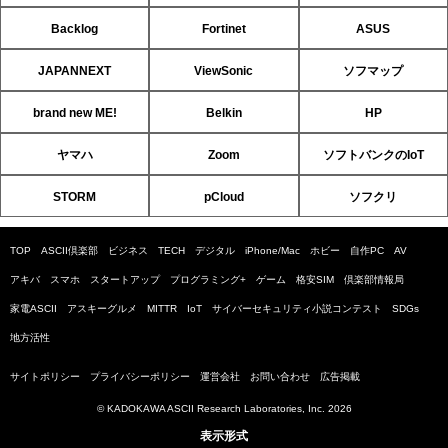
Backlog
Fortinet
ASUS
JAPANNEXT
ViewSonic
ソフマップ
brand new ME!
Belkin
HP
ヤマハ
Zoom
ソフトバンクのIoT
STORM
pCloud
ソフクリ
TOP
ASCII倶楽部
ビジネス
TECH
デジタル
iPhone/Mac
ホビー
自作PC
AV
アキバ
スマホ
スタートアップ
プログラミング+
ゲーム
格安SIM
倶楽部情報局
家電ASCII
アスキーグルメ
MITTR
IoT
サイバーセキュリティ小説コンテスト
SDGs
地方活性
サイトポリシー
プライバシーポリシー
運営会社
お問い合わせ
広告掲載
© KADOKAWA ASCII Research Laboratories, Inc. 2026
表示形式