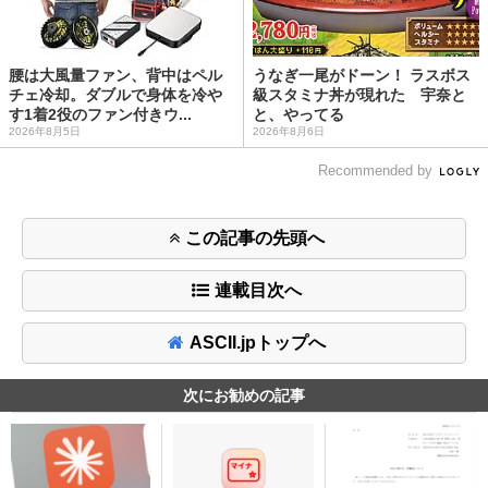
腰は大風量ファン、背中はペル
うなぎ一尾がドーン！ ラスボス
チェ冷却。ダブルで身体を冷や
級スタミナ丼が現れた 宇奈と
す1着2役のファン付きウ...
と、やってる
2026年8月5日
2026年8月6日
Recommended by
この記事の先頭へ
連載目次へ
ASCII.jpトップへ
次にお勧めの記事