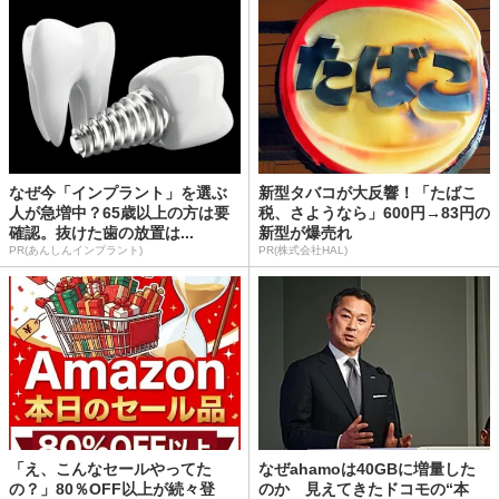
なぜ今「インプラント」を選ぶ
新型タバコが大反響！「たばこ
人が急増中？65歳以上の方は要
税、さようなら」600円→83円の
確認。抜けた歯の放置は...
新型が爆売れ
PR(あんしんインプラント)
PR(株式会社HAL)
「え、こんなセールやってた
なぜahamoは40GBに増量した
の？」80％OFF以上が続々登
のか 見えてきたドコモの“本