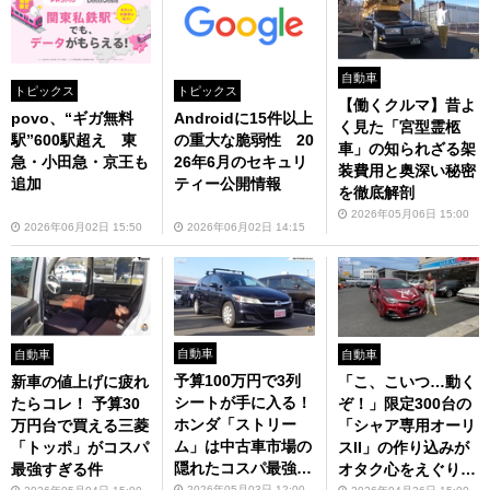
自動車
トピックス
トピックス
【働くクルマ】昔よ
povo、“ギガ無料
Androidに15件以上
く見た「宮型霊柩
駅”600駅超え 東
の重大な脆弱性 20
車」の知られざる架
急・小田急・京王も
26年6月のセキュリ
装費用と奥深い秘密
追加
ティー公開情報
を徹底解剖
2026年05月06日 15:00
2026年06月02日 15:50
2026年06月02日 14:15
自動車
自動車
自動車
予算100万円で3列
新車の値上げに疲れ
「こ、こいつ…動く
シートが手に入る！
たらコレ！ 予算30
ぞ！」限定300台の
ホンダ「ストリー
万円台で買える三菱
「シャア専用オーリ
ム」は中古車市場の
「トッポ」がコスパ
スII」の作り込みが
隠れたコスパ最強ミ
最強すぎる件
オタク心をえぐりす
ニバン
2026年05月03日 12:00