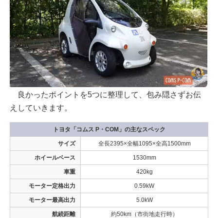
良かったポイントを5つに整理して、包み隠さずお伝
えしていきます。
トヨタ「コムス P・COM」の主なスペック
サイズ
全長2395×全幅1095×全高1500mm
ホイールベース
1530mm
車重
420kg
モーター定格出力
0.59kW
モーター最高出力
5.0kW
航続距離
約50km（市街地走行時）