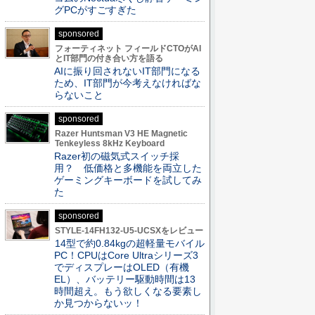
グPCがすごすぎた
sponsored
フォーティネット フィールドCTOがAI
とIT部門の付き合い方を語る
AIに振り回されないIT部門になる
ため、IT部門が今考えなければな
らないこと
sponsored
Razer Huntsman V3 HE Magnetic
Tenkeyless 8kHz Keyboard
Razer初の磁気式スイッチ採
用？ 低価格と多機能を両立した
ゲーミングキーボードを試してみ
た
sponsored
STYLE-14FH132-U5-UCSXをレビュー
14型で約0.84kgの超軽量モバイル
PC！CPUはCore Ultraシリーズ3
でディスプレーはOLED（有機
EL）、バッテリー駆動時間は13
時間超え。もう欲しくなる要素し
か見つからないッ！