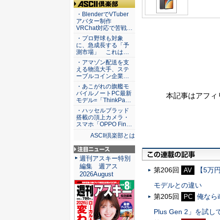
ASCII倶楽部
・BlenderでVTuber
アバター制作
VRChat対応で苦戦…
・プロ野球も対象
に、急成長する「予
測市場」 これは…
・アマゾン配送を支
える物流大手、ステ
ーブルコイン企業…
・あこがれの旗艦モ
バイルノートPC最新
本記事はアフィ
モデル=「ThinkPa…
・ハッセルブラッド
搭載の頂上カメラ・
スマホ「OPPO Fin…
ASCII倶楽部とは
注目ニュース
週刊アスキー特別
編集 週アス
第206回
【5万円
AV
2026August
モデルとの違い
第205回
俺ならi
PC
Plus Gen 2」を