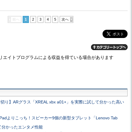
前へ
1
2
3
4
5
次へ
リエイトプログラムによる収益を得ている場合があります
切り】ARグラス「XREAL xbx a01+」を実際に試して分かった高い
Padよりこっち！スピーカー9個の新型タブレット「Lenovo Tab
試して分かったエンタメ性能