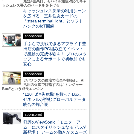
最短4営業日。モバイル通信対応でキャ
ッシュレス導入のハードルを下げる
キャッシュレス決済の利用シーン
を広げる 三井住友カードの
「stera terminal light」とソフト
バンクのIoT回線
sponsored
手ぶらで挑戦できるアプライド豊
田店の自作PC組み立てイベント
で感動の完成体験を！ プロのスタ
ッフによるサポートで初参加でも
安心
sponsored
ガバナンスの徹底で安全を担保し、AI
活用の促進で目指すのは“トレジャー
Box”という成長エンジン
“120TB消失危機”を救ったBox。
ゼネラルが挑むグローバルデータ
統合の舞台裏
sponsored
好評のViewSonic「モニターアー
ム」にスタイリッシュなモデルが
新登場！ アームの動きがスムーズ