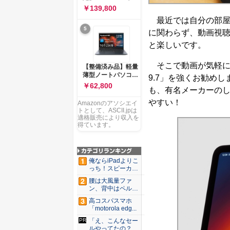
ー 83K9003JJP ノー
ソコン Vivobook 15
￥139,800
トPC
M1502NAQ 15.6イ
最近では自分の部屋
ンチ AMD Ryzen 7
5
170 メモリ16GB
に関わらず、動画視
SSD 512GB
と楽しいです。
Microsoft 365
Personal (24か月版)
搭載 Windows 11 重
そこで動画が気軽に楽し
【整備済み品】軽量
量1.7kg Wi-Fi 6E ク
薄型ノートパソコン
9.7」を強くお勧め
ワイエットブルー
dynabook G83 ■
￥62,800
M1502NAQ-
も、有名メーカーのし
13.3型
R7165BUWS
FHD(1920x1080) -
やすい！
Amazonのアソシエイ
高性能第11世代Core
トとして、ASCII.jpは
i5-1135G7 - メモリ
適格販売により収入を
16GB - SSD 256GB
得ています。
- Webカメラ -
WiFi&Bluetooth -
USB Type-C - MS
Office 2021 - Win11
俺ならiPadよりこ
搭載
っち！スピーカー
9個...
腰は大風量ファ
ン、背中はペルチ
ェ冷却。ダ...
高コスパスマホ
「motorola edg...
「え、こんなセー
ルやってたの？」