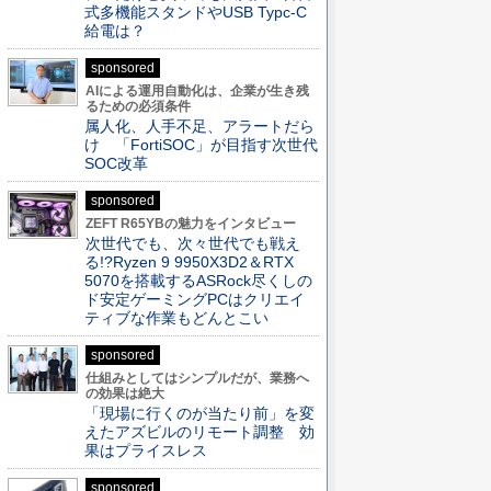
式多機能スタンドやUSB Typc-C
給電は？
sponsored
AIによる運用自動化は、企業が生き残
るための必須条件
属人化、人手不足、アラートだら
け 「FortiSOC」が目指す次世代
SOC改革
sponsored
ZEFT R65YBの魅力をインタビュー
次世代でも、次々世代でも戦え
る!?Ryzen 9 9950X3D2＆RTX
5070を搭載するASRock尽くしの
ド安定ゲーミングPCはクリエイ
ティブな作業もどんとこい
sponsored
仕組みとしてはシンプルだが、業務へ
の効果は絶大
「現場に行くのが当たり前」を変
えたアズビルのリモート調整 効
果はプライスレス
sponsored