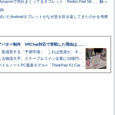
mazonで売れまくってるタブレット「Redmi Pad SE」、触っ
由
続いたAndroidタブレットがなぜ息を吹き返してきたのかを考察
uberアバター制作 VRChat対応で苦戦した理由は……
プロ野球も対象に、急成長する「予測市場」 これは投資か、ギャンブルか
アマゾン配送を支える物流大手、ステーブルコイン企業に10億円投資のワケ
あこがれの旗艦モバイルノートPC最新モデル=「ThinkPad X1 Carbon Gen 14 Aura Edition」実機レビュー