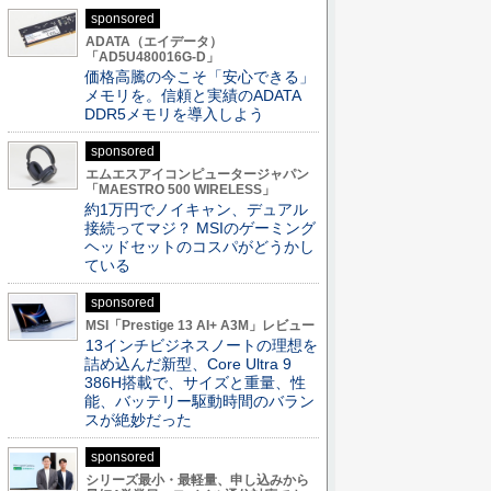
sponsored
ADATA（エイデータ）
「AD5U480016G-D」
価格高騰の今こそ「安心できる」
メモリを。信頼と実績のADATA
DDR5メモリを導入しよう
sponsored
エムエスアイコンピュータージャパン
「MAESTRO 500 WIRELESS」
約1万円でノイキャン、デュアル
接続ってマジ？ MSIのゲーミング
ヘッドセットのコスパがどうかし
ている
sponsored
MSI「Prestige 13 AI+ A3M」レビュー
13インチビジネスノートの理想を
詰め込んだ新型、Core Ultra 9
386H搭載で、サイズと重量、性
能、バッテリー駆動時間のバラン
スが絶妙だった
sponsored
シリーズ最小・最軽量、申し込みから