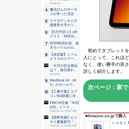
80％O...
Amazon
魔法びんのサーモ
スが作った完全遮
光100...
ヤマダデンキと介
護業界大手のツク
イが協業...
【5万円切り】AR
グラス「XREAL
x...
KDDI松田社長、楽
天モバイルのロー
初めてタブレットを
ミン...
【決定版】ミドル
人にとって、これほ
クラスのスマート
フォンの...
なく、使い勝手の良さも
「今日の目玉商品
は？」毎日変わる
詳しく紹介します。
Amaz...
Amazon
MacBook Air（M
5）がセールで...
次ページ：家で
【工事不要】エア
コンNG部屋に冷房
を！ ...
FINCHI主催「IVS2
026」トーク...
FINCHI on GOETHE
■Amazon.co.jpで購入
【西野亮廣】ビジ
ネス書最新刊『北
シャオミ RE
極星 僕...
FINCHI on GOETHE