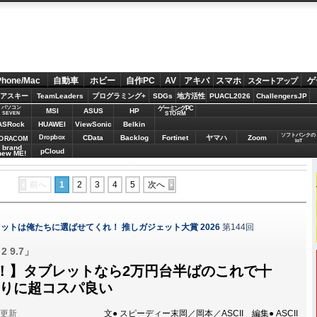
Phone/Mac
自動車
ホビー
自作PC
AV
アキバ
スマホ
ゲ
スタートアップ
アスキー
TeamLeaders
プログラミング+
SDGs
地方活性
PUACL2026
ChallengersJP
パソコン
ゲーミングPC
MSI
ASUS
HP
STORM
SEVEN
ASRock
HUAWEI
ViewSonic
Belkin
ソフトバンクの
Dropbox
CData
Backlog
Fortinet
ヤマハ
Zoom
ORACOM
IoT
brand
pCloud
new ME!
前へ
1
2
3
4
5
次へ
ットは俺たちに選ばせてくれ！ 推しガジェット大賞 2026
第144回
2 9.7」
！】タブレットなら2万円台半ばのこれで十
わりに超コスパ良い
分更新
文● スピーディー末岡／岡本／ASCII 編集● ASCII