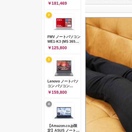
コン 15-fd 15.6イン
￥181,469
チ インテル Core 5
120U メモリ16GB
2
SSD512GB
Windows 11
Microsoft Office
2024搭載 WPS
Office搭載 カメラシ
FMV ノートパソコン
ャッター 指紋認証 薄
WE1-K3 (MS 365
型 Copilotキー搭載
Personal/Copilotキ
￥125,800
ナチュラルシルバー
ー搭載/Win 11/15.6
(BJ0M5PA-AAAI)
型/Core
3
i5/16GB/SSD
512GB/ホワイト)
FMVWK3E15W_AZ
Lenovo ノートパソ
コン パソコン
IdeaPad Slim 3 14.0
￥159,800
インチ AMD
Ryzen™ 5 8640HS
4
メモリ16GB
SSD512GB
Microsoft 365 試用
版 Windows11 バッ
テリー駆動12.6時間
【Amazon.co.jp限
重量1.39kg ルナグレ
定】ASUS ノートパ