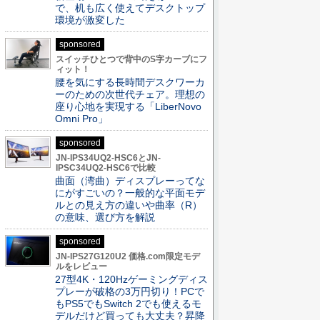
で、机も広く使えてデスクトップ
環境が激変した
sponsored
スイッチひとつで背中のS字カーブにフ
ィット！
腰を気にする長時間デスクワーカ
ーのための次世代チェア。理想の
座り心地を実現する「LiberNovo
Omni Pro」
sponsored
JN-IPS34UQ2-HSC6とJN-
IPSC34UQ2-HSC6で比較
曲面（湾曲）ディスプレーってな
にがすごいの？一般的な平面モデ
ルとの見え方の違いや曲率（R）
の意味、選び方を解説
sponsored
JN-IPS27G120U2 価格.com限定モデ
ルをレビュー
27型4K・120Hzゲーミングディス
プレーが破格の3万円切り！PCで
もPS5でもSwitch 2でも使えるモ
デルだけど買っても大丈夫？昇降