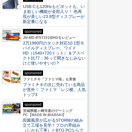
USB-Cも120Hzもピボットも。い
ま欲しい機能が全部入り！ 色再
現が美しい23.8型ディスプレーが
新定番になる
sponsored
JN-MD-IPST101WHDをレビュー
2万1980円のタッチ対応10.1型モ
バイルディスプレー、ワイド
HD（1540×720ドット）＆アスペ
クト比77：36って聞きなじみない
けど使いやすいの？
sponsored
ファミチキ「ファミマ味」も実食
ファミチキの次に売れている商品
が意外！ ファミマ「レジ横」人気
トップ3
sponsored
茨城県龍ヶ崎市産のゲーミング
PC【MADE IN IBARAKI】
田園風景が広がるSTORMの組み
立て工場を見学！プロの早組み
（しかも丁寧）とBTO PCならで