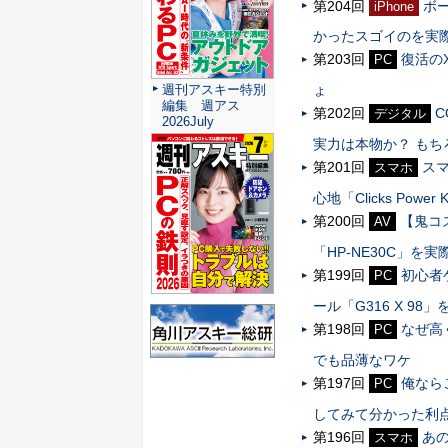
第204回
ボ
iPhone
かったスゴイのを実
第203回
復活の
PC
週刊アスキー特別
ょ
編集 週アス
第202回
C
デジタル
2026July
実力は本物か？ も
第201回
ス
スマホ
心地「Clicks Powe
第200回
【鬼コ
AV
「HP-NE30C」
第199回
初心者
PC
ール「G316 X 9
第198回
なぜ高く
PC
でも品薄なワケ
第197回
俺ならこ
PC
してみて分かった利
第196回
あの
スマホ