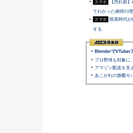
【売れ筋】A
スマホ
てわかった納得の理
暗黒時代が
スマホ
する
BlenderでVT