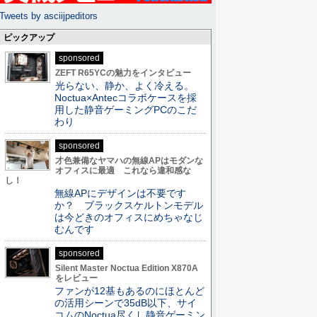
Tweets by asciijpeditors
ピックアップ
sponsored
ZEFT R65YCの魅力をインタビュー
光らない、静か、よく冷える。
Noctua×Antecコラボケースを採
用した静音ゲーミングPCのこだ
わり
sponsored
才色兼備なヤマハの無線APはモダンな
オフィスに最適 これなら違和感な
し！
無線APにデザインは不要です
か？ ブラックスケルトンモデル
は今どきのオフィスにめちゃなじ
むんです
sponsored
Silent Master Noctua Edition X870A
をレビュー
ファンが12基もあるのにほとんど
の活用シーンで35dB以下、サイ
コムのNoctua尽くし静音ゲーミン