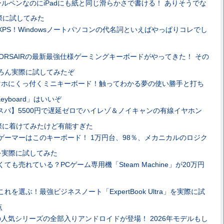
ールペンなのにiPadにも紙と同じ滑らかさで書ける！ ありそうでな
際に試してみた
XPS！Windowsノートパソコンの代名詞といえばやっぱりコレでし
ORSAIRの最新最強仕様ゲーミングキーボードがやってきた！ その
ちろん実際に試してみたぞ
マホにくっ付くミニキーボード！触ってわかる夢の使い勝手と打ち
r Keyboard」はいいぞ
スパ】5500円で遅延ゼロでハイレゾ＆ノイキャンの有線イヤホン
を実際に着けてみたけど有能すぎた
ゲーマーはこのキーボード！ 1万円台、98％、メカニカルのロジク
8」を実際に試してみた
ても売れている？PCゲーム専用機「Steam Machine」が20万円
れを選ぶ！最強ビジネスノート「ExpertBook Ultra」を実際に試
点
人気シリーズの全部入りアンドロイドが登場！ 2026年モデルもし