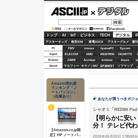
ASCII.jp
デジタル
トップ
AI
IoT
ビジネス
TECH
デジタル
i
アスキーキッズ
格安SIM
家電ASCII
アスキーグルメ
週刊
FMV
mouse
iiyamaPC
Sycom
PC
ELECOM
AMD
ASUS ROG
Digital
GIGABYTE
JAWS
Acrobat
kintone
Azure
Business
S
JAPANNEXT
マカフィー
キヤノンMJ
ソフマップ
Special
Amazon売れ筋
ランキング「ノ
ートパソコン」
（在庫あり）
あなたが買うべきガジェ
1
シャオミ「REDMI Pad 
【明らかに安い
分！ テレビ代
【Amazon.co.jp限
定】HP ノートパソ
2026年06月02日 17時00