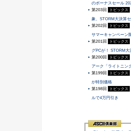
のボーナスセール 20
第203回
トピックス
象、STORM大決算
第202回
トピックス
サマーキャンペーン
第201回
トピックス
グPCが！ STORM
第200回
トピックス
アーク「ライトニング
第199回
トピックス
が特別価格
第198回
トピックス
ルで4万円引き