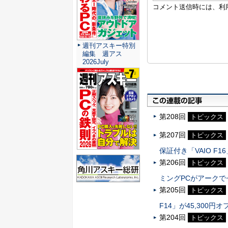
週刊アスキー特別
編集 週アス
2026July
第208回
トピックス
第207回
トピックス
保証付き「VAIO F16
第206回
トピックス
ミングPCがアークで
第205回
トピックス
F14」が45,300円オ
第204回
トピックス