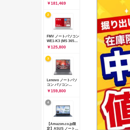
コン 15-fd 15.6イン
￥181,469
チ インテル Core 5
120U メモリ16GB
2
SSD512GB
Windows 11
Microsoft Office
2024搭載 WPS
Office搭載 カメラシ
FMV ノートパソコン
ャッター 指紋認証 薄
WE1-K3 (MS 365
型 Copilotキー搭載
Personal/Copilotキ
￥125,800
ナチュラルシルバー
ー搭載/Win 11/15.6
(BJ0M5PA-AAAI)
型/Core
3
i5/16GB/SSD
512GB/ホワイト)
FMVWK3E15W_AZ
Lenovo ノートパソ
コン パソコン
IdeaPad Slim 3 14.0
￥159,800
インチ AMD
Ryzen™ 5 8640HS
4
メモリ16GB
SSD512GB
Microsoft 365 試用
版 Windows11 バッ
テリー駆動12.6時間
【Amazon.co.jp限
重量1.39kg ルナグレ
定】ASUS ノートパ