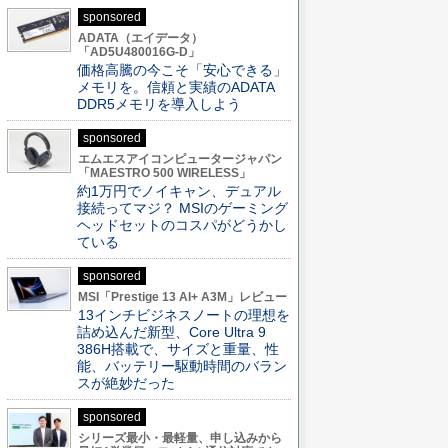
sponsored
ADATA（エイデータ）
「AD5U480016G-D」
価格高騰の今こそ「安心できる」
メモリを。信頼と実績のADATA
DDR5メモリを導入しよう
sponsored
エムエスアイコンピュータージャパン
「MAESTRO 500 WIRELESS」
約1万円でノイキャン、デュアル
接続ってマジ？ MSIのゲーミング
ヘッドセットのコスパがどうかし
ている
sponsored
MSI「Prestige 13 AI+ A3M」レビュー
13インチビジネスノートの理想を
詰め込んだ新型、Core Ultra 9
386H搭載で、サイズと重量、性
能、バッテリー駆動時間のバラン
スが絶妙だった
sponsored
シリーズ最小・最軽量、申し込みから