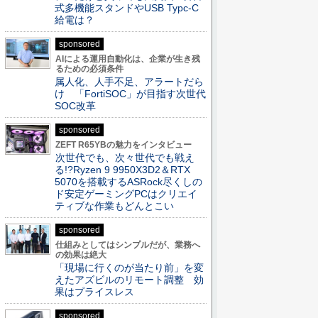
式多機能スタンドやUSB Typc-C
給電は？
sponsored
AIによる運用自動化は、企業が生き残
るための必須条件
属人化、人手不足、アラートだら
け 「FortiSOC」が目指す次世代
SOC改革
sponsored
ZEFT R65YBの魅力をインタビュー
次世代でも、次々世代でも戦え
る!?Ryzen 9 9950X3D2＆RTX
5070を搭載するASRock尽くしの
ド安定ゲーミングPCはクリエイ
ティブな作業もどんとこい
sponsored
仕組みとしてはシンプルだが、業務へ
の効果は絶大
「現場に行くのが当たり前」を変
えたアズビルのリモート調整 効
果はプライスレス
sponsored