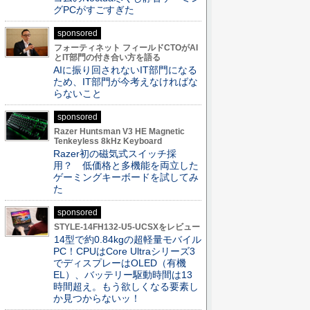
グPCがすごすぎた
sponsored
フォーティネット フィールドCTOがAI
とIT部門の付き合い方を語る
AIに振り回されないIT部門になる
ため、IT部門が今考えなければな
らないこと
sponsored
Razer Huntsman V3 HE Magnetic
Tenkeyless 8kHz Keyboard
Razer初の磁気式スイッチ採
用？ 低価格と多機能を両立した
ゲーミングキーボードを試してみ
た
sponsored
STYLE-14FH132-U5-UCSXをレビュー
14型で約0.84kgの超軽量モバイル
PC！CPUはCore Ultraシリーズ3
でディスプレーはOLED（有機
EL）、バッテリー駆動時間は13
時間超え。もう欲しくなる要素し
か見つからないッ！