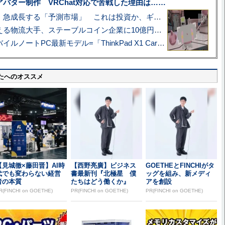
uberアバター制作 VRChat対応で苦戦した理由は……
プロ野球も対象に、急成長する「予測市場」 これは投資か、ギャンブルか
アマゾン配送を支える物流大手、ステーブルコイン企業に10億円投資のワケ
あこがれの旗艦モバイルノートPC最新モデル=「ThinkPad X1 Carbon Gen 14 Aura Edition」実機レビュー
たへのオススメ
【見城徹×藤田晋】AI時
【西野亮廣】ビジネス
GOETHEとFINCHIがタ
代でも変わらない経営
書最新刊『北極星 僕
ッグを組み、新メディ
者の本質
たちはどう働くか』
アを創設
R(FINCHI on GOETHE)
PR(FINCHI on GOETHE)
PR(FINCHI on GOETHE)