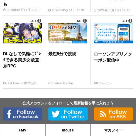
も
2026年05月11日 17:00
2026年05月11日 17:15
2026年05月11日 17:30
AD
AD
AD
DLなしで気軽にﾌﾟﾚ
最短5分で接続
ローソンアプリ／ク
ｲできる美少女放置
ーポン配信中
系RPG
PR C4 Connect株式会社
PR LotusFlare Inc
PR ローソン
公式アカウントをフォローして最新情報を手に入れよう
FMV
mouse
マカフィー