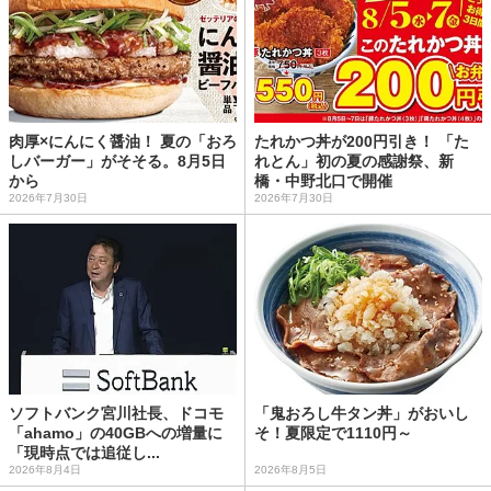
肉厚×にんにく醤油！ 夏の「おろ
たれかつ丼が200円引き！ 「た
しバーガー」がそそる。8月5日
れとん」初の夏の感謝祭、新
から
橋・中野北口で開催
2026年7月30日
2026年7月30日
ソフトバンク宮川社長、ドコモ
「鬼おろし牛タン丼」がおいし
「ahamo」の40GBへの増量に
そ！夏限定で1110円～
「現時点では追従し...
2026年8月4日
2026年8月5日