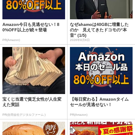
Amazon今日も見逃せない！8
なぜahamoは40GBに増量した
0%OFF以上が続々登場
のか 見えてきたドコモの“本
音” (1/5)
PR(Amazon)
2026年8月6日
宝くじ当選で貧乏女性が人生変
【毎日変わる】Amazonタイム
えた実話
セールが見逃せない！
PR(合同会社デジタルファーム )
PR(Amazon)