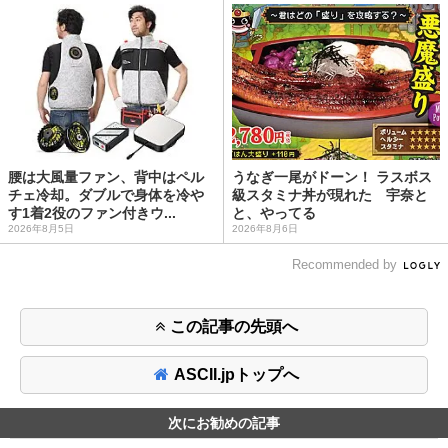
腰は大風量ファン、背中はペル
うなぎ一尾がドーン！ ラスボス
チェ冷却。ダブルで身体を冷や
級スタミナ丼が現れた 宇奈と
す1着2役のファン付きウ...
と、やってる
2026年8月5日
2026年8月6日
Recommended by
この記事の先頭へ
ASCII.jpトップへ
次にお勧めの記事