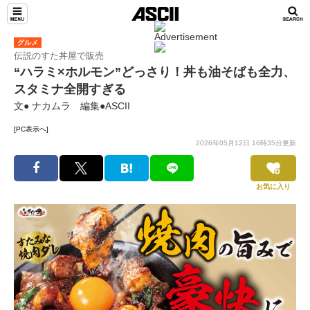
グルメ
伝説のすた丼屋で販売
“ハラミ×ホルモン”どっさり！丼も油そばも全力、
スタミナ全開すぎる
文● ナカムラ 編集●ASCII
[PC表示へ]
2026年05月12日 16時35分更新
お気に入り