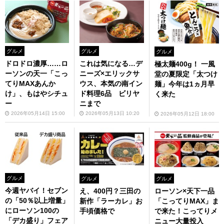
グルメ
グルメ
グルメ
ドロドロ濃厚……ロ
これは気になる…デ
極太麺400g！ 一風
ーソンの天一「こっ
ニーズ×エリックサ
堂の夏限定「太つけ
てりMAXあんか
ウス、本気の南イン
麺」今年は1ヵ月早
け」、もはやシチュ
ド料理6品 ビリヤ
く来た
ー
ニまで
2026年05月14日 15:00
2026年05月13日 10:20
2026年05月12日 18:00
グルメ
グルメ
グルメ
今週ヤバイ！セブン
ローソン×天下一品
え、400円？三田の
の「50％以上増量」
「こってりMAX」ま
新作「ラーカレ」お
にローソン100の
で来た！こってりメ
手頃価格で
「デカ盛り」フェア
ニュー大量投入