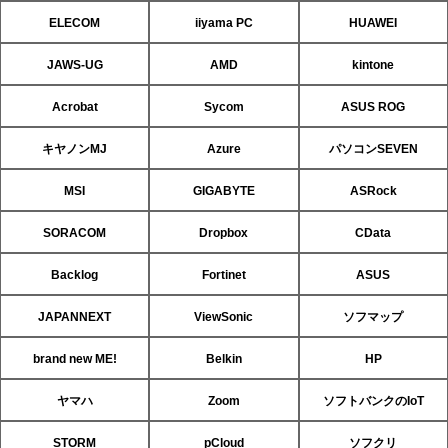
ELECOM
iiyama PC
HUAWEI
JAWS-UG
AMD
kintone
Acrobat
Sycom
ASUS ROG
キヤノンMJ
Azure
パソコンSEVEN
MSI
GIGABYTE
ASRock
SORACOM
Dropbox
CData
Backlog
Fortinet
ASUS
JAPANNEXT
ViewSonic
ソフマップ
brand new ME!
Belkin
HP
ヤマハ
Zoom
ソフトバンクのIoT
STORM
pCloud
ソフクリ