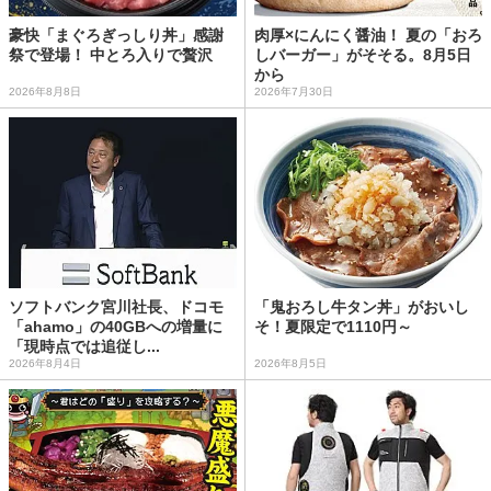
豪快「まぐろぎっしり丼」感謝
肉厚×にんにく醤油！ 夏の「おろ
祭で登場！ 中とろ入りで贅沢
しバーガー」がそそる。8月5日
から
2026年8月8日
2026年7月30日
ソフトバンク宮川社長、ドコモ
「鬼おろし牛タン丼」がおいし
「ahamo」の40GBへの増量に
そ！夏限定で1110円～
「現時点では追従し...
2026年8月4日
2026年8月5日