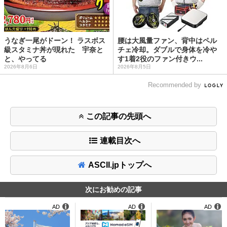
うなぎ一尾がドーン！ ラスボス
腰は大風量ファン、背中はペル
級スタミナ丼が現れた 宇奈と
チェ冷却。ダブルで身体を冷や
と、やってる
す1着2役のファン付きウ...
2026年8月6日
2026年8月5日
Recommended by
この記事の先頭へ
連載目次へ
ASCII.jpトップへ
次にお勧めの記事
AD
AD
AD