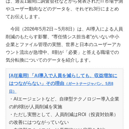
は、過去1週間に調査会社などから発表されたIT市場予測
やユーザー動向などのデータを、それぞれ3行にまとめ
てお伝えします。
今回（2026年5月2日～5月8日）は、AI導入による人員
削減のもたらす影響、“専任情シス担当者”がいない中小
企業とファイル管理の実態、世界と日本のユーザーアカ
ウント流出が急増中、8割が「必要」と答える職場での
気分転換についてのデータを紹介します。
[AI][雇用] 「AI導入で人員を減らしても、収益増加に
はつながらない」その理由
（ガートナージャパン、5月8
日）
・AIエージェントなど、自律型テクノロジー導入企業
の約8割が人員削減を実施
・ただし実態として、人員削減はROI（投資対効果）
の改善にはつながっていない