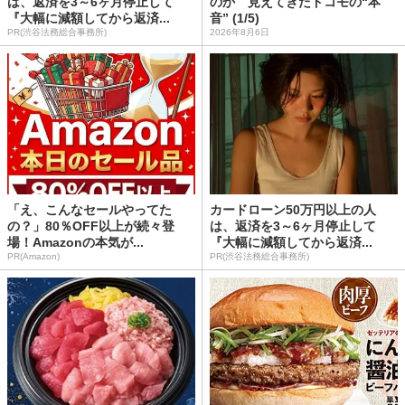
は、返済を3～6ヶ月停止して
のか 見えてきたドコモの“本
『大幅に減額してから返済...
音” (1/5)
PR(渋谷法務総合事務所)
2026年8月6日
「え、こんなセールやってた
カードローン50万円以上の人
の？」80％OFF以上が続々登
は、返済を3～6ヶ月停止して
場！Amazonの本気が...
『大幅に減額してから返済...
PR(Amazon)
PR(渋谷法務総合事務所)