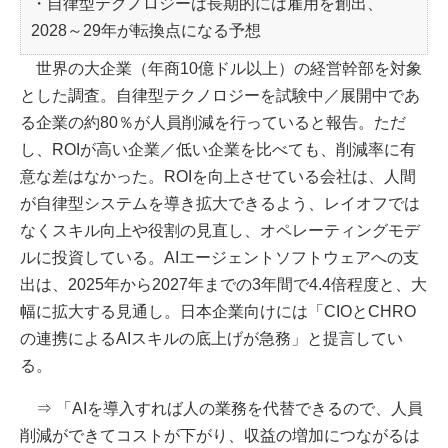
・自律型テクノロジーは長期的には雇用を創出、
2028～29年が転換点になる予想
世界の大企業（年商10億ドル以上）の経営幹部を対象
とした調査。自律型テクノロジーを試験中／展開中であ
る企業の約80％が人員削減を行っていると報告。ただ
し、ROIが高い企業／低い企業を比べても、削減率に有
意な差はなかった。ROIを向上させている会社は、人間
が自律型システムを導き拡大できるよう、レイオフでは
なくスキル向上や役割の見直し、オペレーティングモデ
ルに投資している。AIエージェントソフトウェアへの支
出は、2025年から2027年までの3年間で4.4倍程度と、大
幅に拡大する見通し。日本企業向けには「CIOとCHRO
の連携によるAIスキルの底上げが急務」と提言してい
る。
⇒ 「AIを導入すれば人の業務を代替できるので、人員
削減ができてコストが下がり、収益の増加につながるは