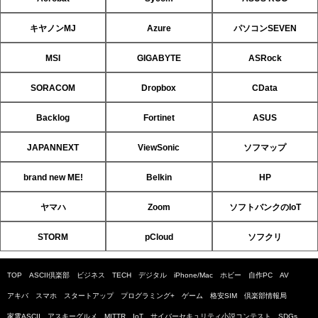
キヤノンMJ
Azure
パソコンSEVEN
MSI
GIGABYTE
ASRock
SORACOM
Dropbox
CData
Backlog
Fortinet
ASUS
JAPANNEXT
ViewSonic
ソフマップ
brand new ME!
Belkin
HP
ヤマハ
Zoom
ソフトバンクのIoT
STORM
pCloud
ソフクリ
TOP
ASCII倶楽部
ビジネス
TECH
デジタル
iPhone/Mac
ホビー
自作PC
AV
アキバ
スマホ
スタートアップ
プログラミング+
ゲーム
格安SIM
倶楽部情報局
家電ASCII
アスキーグルメ
MITTR
IoT
サイバーセキュリティ小説コンテスト
SDGs