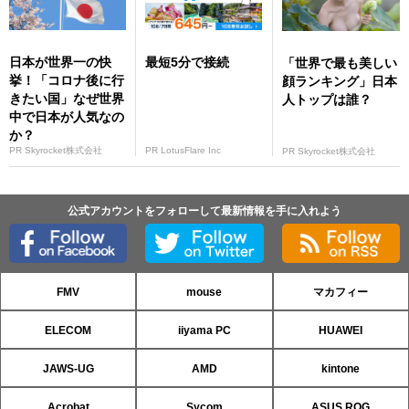
日本が世界一の快
最短5分で接続
「世界で最も美しい
挙！「コロナ後に行
顔ランキング」日本
きたい国」なぜ世界
人トップは誰？
中で日本が人気なの
か？
PR Skyrocket株式会社
PR LotusFlare Inc
PR Skyrocket株式会社
公式アカウントをフォローして最新情報を手に入れよう
FMV
mouse
マカフィー
ELECOM
iiyama PC
HUAWEI
JAWS-UG
AMD
kintone
Acrobat
Sycom
ASUS ROG