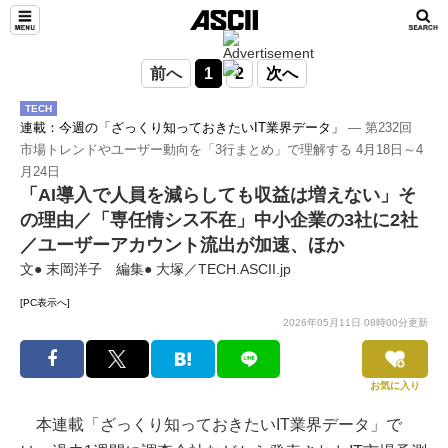
前へ
1
2
次へ
TECH
連載：今週の「ざっくり知っておきたいIT業界データ」
― 第232回
市場トレンドやユーザー動向を「3行まとめ」で理解する 4月18日～4
月24日
「AI導入で人員を減らしても収益は増えない」そ
の理由／「専任情シス不在」中小企業の3社に2社
／ユーザーアカウント流出が加速、ほか
文● 末岡洋子 編集● 大塚／TECH.ASCII.jp
[PC表示へ]
2026年05月11日 08時00分更新
お気に入り
本連載「ざっくり知っておきたいIT業界データ」で