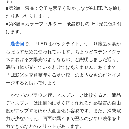
す。
■第2層＝液晶：分子を素早く動かしながらLED光を通し
たり遮ったりします。
■第3層＝カラーフィルター：液晶越しのLED光に色を付
けます。
過去回
で、「LEDはバックライト、つまり液晶を裏か
ら照らすために使われています。ちょうどステンドグラ
スにおける太陽光のようなもの」と説明しました通り、
液晶自体が光っているわけではありません。あくまで
「LED光を交通整理する薄い膜」のようなものだとイメ
ージすると良いでしょう。
かつてのブラウン管ディスプレーと比較すると、液晶
ディスプレーは圧倒的に薄く軽く作れるため設置の自由
度がアップするほか大画面化も容易です。また、消費電
力が少ないうえ、画面の隅々まで歪みの少ない映像を出
力できるなどのメリットがあります。