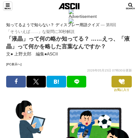
知ってるようで知らない？ ディスプレー用語クイズ
― 第8回
「そういえば……」な疑問に30秒解説
「液晶」って何の略か知ってる？ ……えっ、「液
晶」って何かを略した言葉なんですか？
文● 上野太郎 編集●ASCII
[PC表示へ]
2026年05月15日 07時30分更新
お気に入り