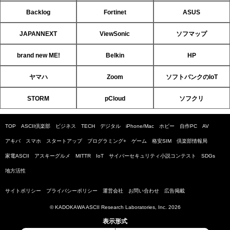
Backlog
Fortinet
ASUS
JAPANNEXT
ViewSonic
ソフマップ
brand new ME!
Belkin
HP
ヤマハ
Zoom
ソフトバンクのIoT
STORM
pCloud
ソフクリ
TOP
ASCII倶楽部
ビジネス
TECH
デジタル
iPhone/Mac
ホビー
自作PC
AV
アキバ
スマホ
スタートアップ
プログラミング+
ゲーム
格安SIM
倶楽部情報局
家電ASCII
アスキーグルメ
MITTR
IoT
サイバーセキュリティ小説コンテスト
SDGs
地方活性
サイトポリシー
プライバシーポリシー
運営会社
お問い合わせ
広告掲載
© KADOKAWA ASCII Research Laboratories, Inc. 2026
表示形式