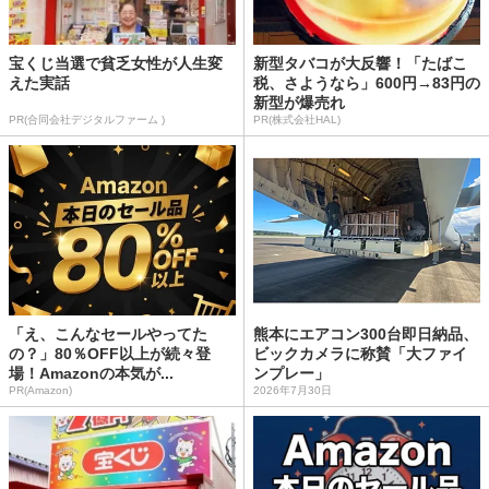
宝くじ当選で貧乏女性が人生変
新型タバコが大反響！「たばこ
えた実話
税、さようなら」600円→83円の
新型が爆売れ
PR(合同会社デジタルファーム )
PR(株式会社HAL)
「え、こんなセールやってた
熊本にエアコン300台即日納品、
の？」80％OFF以上が続々登
ビックカメラに称賛「大ファイ
場！Amazonの本気が...
ンプレー」
PR(Amazon)
2026年7月30日