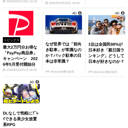
2026年05月18日 15:40
ティ機能は一部使え
2026年05月06日 10:00
なくなる
AD
AD
トピックス
なぜ世界では「前向
1位は全国民98%が
最大2万円分お得な
き駐車」が常識なの
日本好き「親日国ラ
「PayPay商品券」
か？バック駐車の日
ンキング」どうして
キャンペーン 202
本は非常識？
日本が好きなのか？
6年5月受付開始分
2026年05月01日 08:00
PR Skyrocket株式会社
PR Skyrocket株式会社
AD
DLなしで気軽にﾌﾟﾚ
ｲできる美少女放置
系RPG