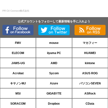
PR C4 Connect株式会社
公式アカウントをフォローして最新情報を手に入れよう
FMV
mouse
マカフィー
ELECOM
iiyama PC
HUAWEI
JAWS-UG
AMD
kintone
Acrobat
Sycom
ASUS ROG
キヤノンMJ
Azure
パソコンSEVEN
MSI
GIGABYTE
ASRock
SORACOM
Dropbox
CData