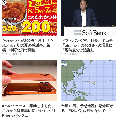
たれかつ丼が200円引き！ 「た
ソフトバンク宮川社長、ドコモ
れとん」初の夏の感謝祭、新
「ahamo」の40GBへの増量に
橋・中野北口で開催
「現時点では追従し...
2026年7月30日
2026年8月4日
iPhoneケース、卒業しました。
台風13号、予想進路に懸念広が
これからは最高に使いやすい「i
る「熊本だけは行かないで」
Phoneバック...