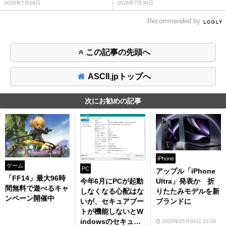
2026年7月28日
2026年7月30日
Recommended by
この記事の先頭へ
ASCII.jpトップへ
次にお勧めの記事
iPhone
ゲーム
PC
アップル「iPhone
「FF14」最大96時
今年6月にPCが起動
Ultra」発表か 折
間無料で遊べるキャ
しなくなる心配はな
りたたみモデルを新
ンペーン開催中
いが、セキュアブー
ブランドに
トが機能しないとW
indowsのセキュリ
2026年05月04日 20:00