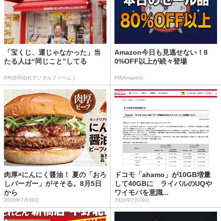
「宝くじ、運じゃなかった」当
Amazon今日も見逃せない！8
たる人は“同じこと”してる
0%OFF以上が続々登場
PR(合同会社デジタルファーム )
PR(Amazon)
肉厚×にんにく醤油！ 夏の「おろ
ドコモ「ahamo」が10GB増量
しバーガー」がそそる。8月5日
して40GBに ライバルのUQや
から
ワイモバを意識...
2026年7月30日
2026年7月29日