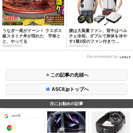
うなぎ一尾がドーン！ ラスボス
腰は大風量ファン、背中はペル
級スタミナ丼が現れた 宇奈と
チェ冷却。ダブルで身体を冷や
と、やってる
す1着2役のファン付きウ...
2026年8月6日
2026年8月5日
Recommended by
この記事の先頭へ
ASCII.jpトップへ
次にお勧めの記事