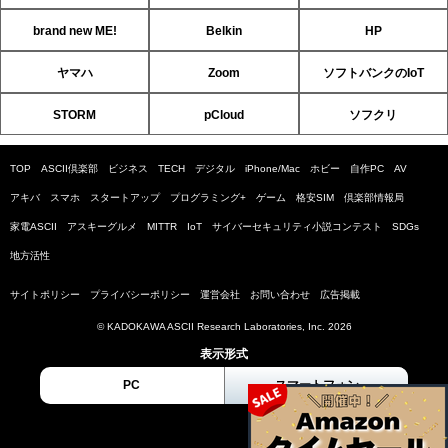
brand new ME!
Belkin
HP
ヤマハ
Zoom
ソフトバンクのIoT
STORM
pCloud
ソフクリ
TOP
ASCII倶楽部
ビジネス
TECH
デジタル
iPhone/Mac
ホビー
自作PC
AV
アキバ
スマホ
スタートアップ
プログラミング+
ゲーム
格安SIM
倶楽部情報局
家電ASCII
アスキーグルメ
MITTR
IoT
サイバーセキュリティ小説コンテスト
SDGs
地方活性
サイトポリシー
プライバシーポリシー
運営会社
お問い合わせ
広告掲載
© KADOKAWA ASCII Research Laboratories, Inc. 2026
表示形式
PC
スマートフォン