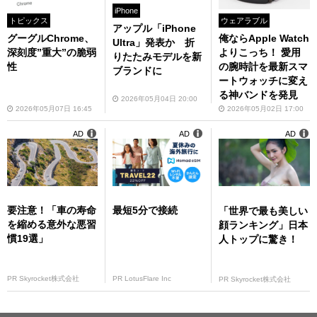
iPhone
トピックス
ウェアラブル
アップル「iPhone
グーグルChrome、
俺ならApple Watch
Ultra」発表か 折
深刻度”重大”の脆弱
よりこっち！ 愛用
りたたみモデルを新
性
の腕時計を最新スマ
ブランドに
ートウォッチに変え
る神バンドを発見
2026年05月04日 20:00
2026年05月07日 16:45
2026年05月02日 17:00
AD
AD
AD
要注意！「車の寿命
最短5分で接続
「世界で最も美しい
を縮める意外な悪習
顔ランキング」日本
慣19選」
人トップに驚き！
PR Skyrocket株式会社
PR LotusFlare Inc
PR Skyrocket株式会社