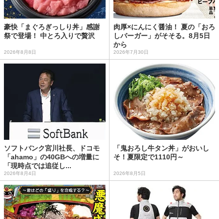
豪快「まぐろぎっしり丼」感謝
肉厚×にんにく醤油！ 夏の「おろ
祭で登場！ 中とろ入りで贅沢
しバーガー」がそそる。8月5日
から
2026年8月8日
2026年7月30日
ソフトバンク宮川社長、ドコモ
「鬼おろし牛タン丼」がおいし
「ahamo」の40GBへの増量に
そ！夏限定で1110円～
「現時点では追従し...
2026年8月4日
2026年8月5日