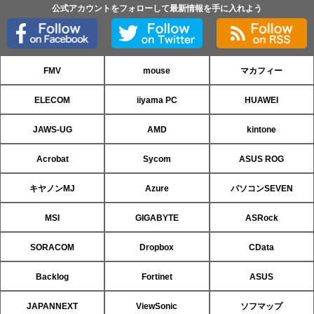
公式アカウントをフォローして最新情報を手に入れよう
FMV
mouse
マカフィー
ELECOM
iiyama PC
HUAWEI
JAWS-UG
AMD
kintone
Acrobat
Sycom
ASUS ROG
キヤノンMJ
Azure
パソコンSEVEN
MSI
GIGABYTE
ASRock
SORACOM
Dropbox
CData
Backlog
Fortinet
ASUS
JAPANNEXT
ViewSonic
ソフマップ