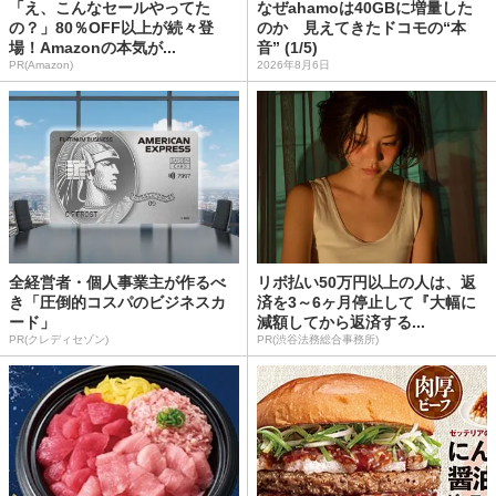
「え、こんなセールやってた
なぜahamoは40GBに増量した
の？」80％OFF以上が続々登
のか 見えてきたドコモの“本
場！Amazonの本気が...
音” (1/5)
PR(Amazon)
2026年8月6日
全経営者・個人事業主が作るべ
リボ払い50万円以上の人は、返
き「圧倒的コスパのビジネスカ
済を3～6ヶ月停止して『大幅に
ード」
減額してから返済する...
PR(クレディセゾン)
PR(渋谷法務総合事務所)