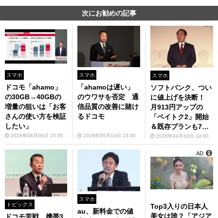
次にお勧めの記事
スマホ
スマホ
スマホ
ドコモ「ahamo」
「ahamoは遅い」
ソフトバンク、つい
の30GB→40GBの
のウワサを否定 通
に値上げを決断！
増量の狙いは「お客
信品質の改善に賭け
月913円アップの
さんの使い方を検証
るドコモ
「ペイトク2」開始
したい」
＆既存プランも7月
から値上げ
2026年08月06日 15:05
2026年05月10日 15:00
2026年04月10日 14:00
AD
スマホ
トピックス
Top3入りの日本人
au、新料金での値
美女は誰？「アジア
ドコモ苦戦 携帯3