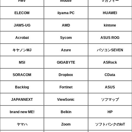
FMV
mouse
マカフィー
ELECOM
iiyama PC
HUAWEI
JAWS-UG
AMD
kintone
Acrobat
Sycom
ASUS ROG
キヤノンMJ
Azure
パソコンSEVEN
MSI
GIGABYTE
ASRock
SORACOM
Dropbox
CData
Backlog
Fortinet
ASUS
JAPANNEXT
ViewSonic
ソフマップ
brand new ME!
Belkin
HP
ヤマハ
Zoom
ソフトバンクのIoT