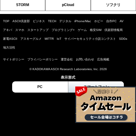
STORM
pCloud
ソフクリ
TOP
ASCII倶楽部
ビジネス
TECH
デジタル
iPhone/Mac
ホビー
自作PC
AV
アキバ
スマホ
スタートアップ
プログラミング+
ゲーム
格安SIM
倶楽部情報局
家電ASCII
アスキーグルメ
MITTR
IoT
サイバーセキュリティ小説コンテスト
SDGs
地方活性
サイトポリシー
プライバシーポリシー
運営会社
お問い合わせ
広告掲載
© KADOKAWA ASCII Research Laboratories, Inc. 2026
表示形式
PC
スマートフォン