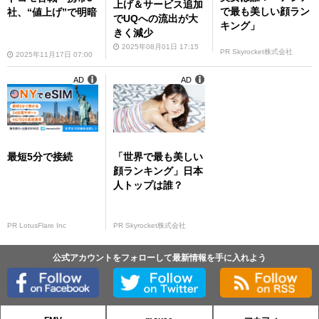
上げ＆サービス追加
で最も美しい顔ラン
社、“値上げ”で明暗
でUQへの流出が大
キング」
きく減少
2025年08月01日 17:15
PR Skyrocket株式会社
2025年11月17日 07:00
AD
AD
最短5分で接続
「世界で最も美しい
顔ランキング」日本
人トップは誰？
PR LotusFlare Inc
PR Skyrocket株式会社
公式アカウントをフォローして最新情報を手に入れよう