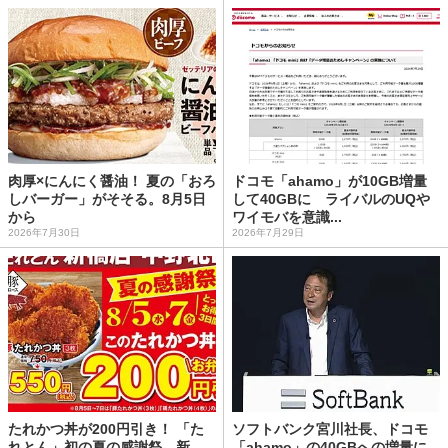
肉厚×にんにく醤油！ 夏の「おろ
ドコモ「ahamo」が10GB増量
しバーガー」がそそる。8月5日
して40GBに ライバルのUQや
から
ワイモバを意識...
2026年7月30日
2026年7月29日
たれかつ丼が200円引き！ 「た
ソフトバンク宮川社長、ドコモ
れとん」初の夏の感謝祭、新
「ahamo」の40GBへの増量に