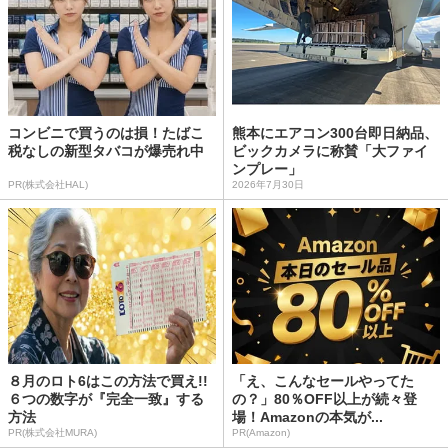
コンビニで買うのは損！たばこ
熊本にエアコン300台即日納品、
税なしの新型タバコが爆売れ中
ビックカメラに称賛「大ファイ
ンプレー」
PR(株式会社HAL)
2026年7月30日
８月のロト6はこの方法で買え!!
「え、こんなセールやってた
６つの数字が『完全一致』する
の？」80％OFF以上が続々登
方法
場！Amazonの本気が...
PR(株式会社MURA)
PR(Amazon)