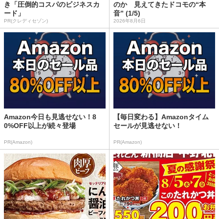
き「圧倒的コスパのビジネスカ
のか 見えてきたドコモの“本
ード」
音” (1/5)
PR(クレディセゾン)
2026年8月6日
Amazon今日も見逃せない！8
【毎日変わる】Amazonタイム
0%OFF以上が続々登場
セールが見逃せない！
PR(Amazon)
PR(Amazon)