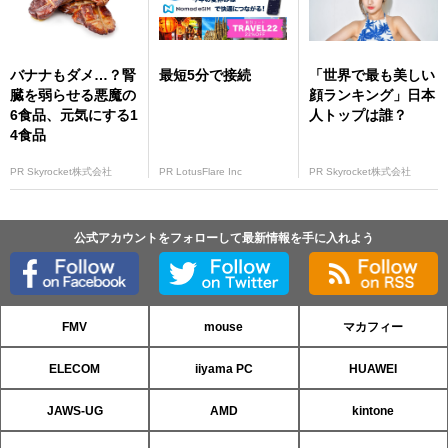
バナナもダメ…？腎
最短5分で接続
「世界で最も美しい
臓を弱らせる悪魔の
顔ランキング」日本
6食品、元気にする1
人トップは誰？
4食品
PR Skyrocket株式会社
PR LotusFlare Inc
PR Skyrocket株式会社
公式アカウントをフォローして最新情報を手に入れよう
FMV
mouse
マカフィー
ELECOM
iiyama PC
HUAWEI
JAWS-UG
AMD
kintone