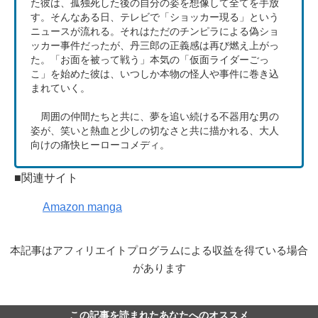
た彼は、孤独死した後の自分の姿を想像して全てを手放
す。そんなある日、テレビで「ショッカー現る」という
ニュースが流れる。それはただのチンピラによる偽ショ
ッカー事件だったが、丹三郎の正義感は再び燃え上がっ
た。「お面を被って戦う」本気の「仮面ライダーごっ
こ」を始めた彼は、いつしか本物の怪人や事件に巻き込
まれていく。
周囲の仲間たちと共に、夢を追い続ける不器用な男の
姿が、笑いと熱血と少しの切なさと共に描かれる、大人
向けの痛快ヒーローコメディ。
■関連サイト
Amazon manga
本記事はアフィリエイトプログラムによる収益を得ている場合
があります
この記事を読まれたあなたへのオススメ