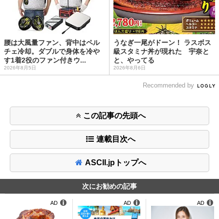
腰は大風量ファン、背中はペル
うなぎ一尾がドーン！ ラスボス
チェ冷却。ダブルで身体を冷や
級スタミナ丼が現れた 宇奈と
す1着2役のファン付きウ...
と、やってる
2026年8月5日
2026年8月6日
Recommended by
この記事の先頭へ
連載目次へ
ASCII.jpトップへ
次にお勧めの記事
AD
AD
AD