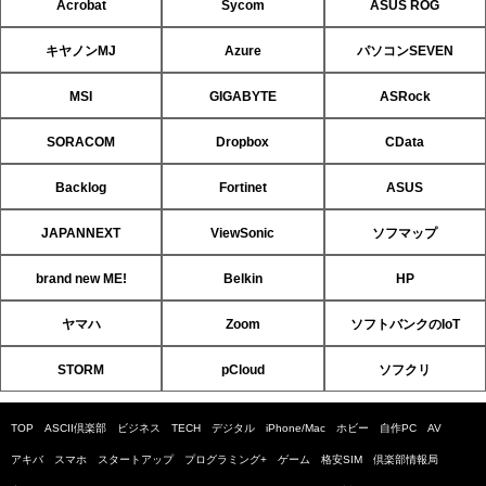
Acrobat
Sycom
ASUS ROG
キヤノンMJ
Azure
パソコンSEVEN
MSI
GIGABYTE
ASRock
SORACOM
Dropbox
CData
Backlog
Fortinet
ASUS
JAPANNEXT
ViewSonic
ソフマップ
brand new ME!
Belkin
HP
ヤマハ
Zoom
ソフトバンクのIoT
STORM
pCloud
ソフクリ
TOP
ASCII倶楽部
ビジネス
TECH
デジタル
iPhone/Mac
ホビー
自作PC
AV
アキバ
スマホ
スタートアップ
プログラミング+
ゲーム
格安SIM
倶楽部情報局