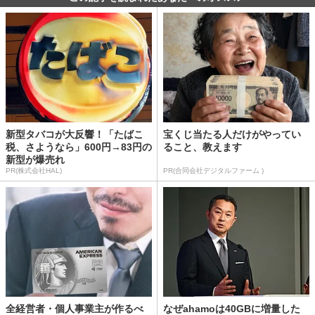
新型タバコが大反響！「たばこ
宝くじ当たる人だけがやってい
税、さようなら」600円→83円の
ること、教えます
新型が爆売れ
PR(株式会社HAL)
PR(合同会社デジタルファーム )
全経営者・個人事業主が作るべ
なぜahamoは40GBに増量した