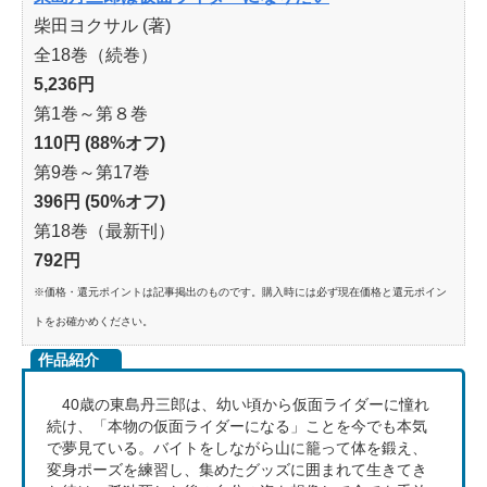
柴田ヨクサル (著)
全18巻（続巻）
5,236円
第1巻～第８巻
110円 (88%オフ)
第9巻～第17巻
396円 (50%オフ)
第18巻（最新刊）
792円
※価格・還元ポイントは記事掲出のものです。購入時には必ず現在価格と還元ポイン
トをお確かめください。
作品紹介
40歳の東島丹三郎は、幼い頃から仮面ライダーに憧れ
続け、「本物の仮面ライダーになる」ことを今でも本気
で夢見ている。バイトをしながら山に籠って体を鍛え、
変身ポーズを練習し、集めたグッズに囲まれて生きてき