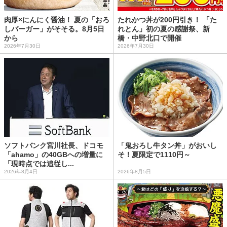
肉厚×にんにく醤油！ 夏の「おろ
たれかつ丼が200円引き！ 「た
しバーガー」がそそる。8月5日
れとん」初の夏の感謝祭、新
から
橋・中野北口で開催
2026年7月30日
2026年7月30日
ソフトバンク宮川社長、ドコモ
「鬼おろし牛タン丼」がおいし
「ahamo」の40GBへの増量に
そ！夏限定で1110円～
「現時点では追従し...
2026年8月4日
2026年8月5日