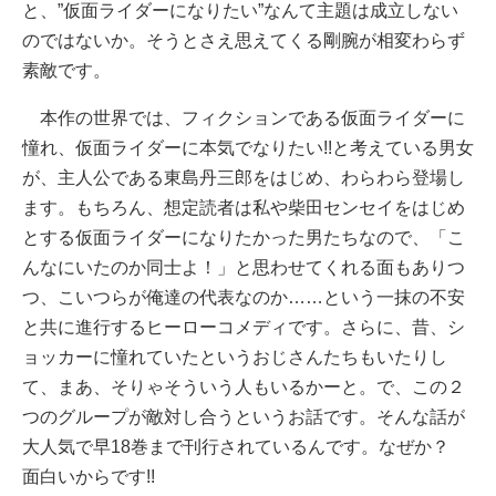
と、”仮面ライダーになりたい”なんて主題は成立しない
のではないか。そうとさえ思えてくる剛腕が相変わらず
素敵です。
本作の世界では、フィクションである仮面ライダーに
憧れ、仮面ライダーに本気でなりたい!!と考えている男女
が、主人公である東島丹三郎をはじめ、わらわら登場し
ます。もちろん、想定読者は私や柴田センセイをはじめ
とする仮面ライダーになりたかった男たちなので、「こ
んなにいたのか同士よ！」と思わせてくれる面もありつ
つ、こいつらが俺達の代表なのか……という一抹の不安
と共に進行するヒーローコメディです。さらに、昔、シ
ョッカーに憧れていたというおじさんたちもいたりし
て、まあ、そりゃそういう人もいるかーと。で、この２
つのグループが敵対し合うというお話です。そんな話が
大人気で早18巻まで刊行されているんです。なぜか？
面白いからです!!