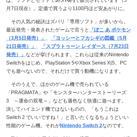
は、ソフトとセットで
57,776円
で販売されています（5
月7日現在）。定価で買うより1100円ほど安あがりに。
その人気の秘訣はズバリ「専用ソフト」が多いから。
最近発売・発表されたゲームで言うと
「ぽこ あ ポケモン
（3月5日発売）」
、
「ヨッシーとフカシギの図鑑（5月
21日発売）」
、
「スプラトゥーン レイダース（7月23日
発売）」
などが挙げられます。これらは従来のNintendo
Switchをはじめ、PlayStation 5やXbox Series X|S、PC
でも遊べないので、それだけで買う動機になります。
そのうえで、ほかのゲーム機で売られている
「PRAGMATA」や「モンスターハンターストーリーズ
3 ～運命の双竜～」なども遜色なく快適に遊べます。
決してハイエンド機ではないものの、「もうこれは
Switch 2 でいいですね！」と言いたくなるちょうどいい
性能のゲーム機。それが
Nintendo Switch 2
なのです。