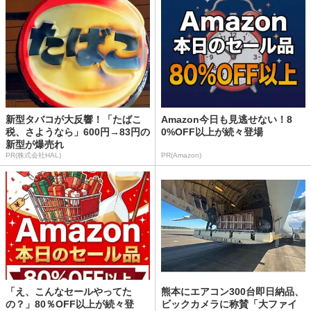
新型タバコが大反響！「たばこ
Amazon今日も見逃せない！8
税、さようなら」600円→83円の
0%OFF以上が続々登場
新型が爆売れ
PR(株式会社HAL)
PR(Amazon)
「え、こんなセールやってた
熊本にエアコン300台即日納品、
の？」80％OFF以上が続々登
ビックカメラに称賛「大ファイ