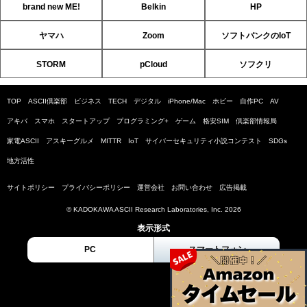
brand new ME!
Belkin
HP
ヤマハ
Zoom
ソフトバンクのIoT
STORM
pCloud
ソフクリ
TOP
ASCII倶楽部
ビジネス
TECH
デジタル
iPhone/Mac
ホビー
自作PC
AV
アキバ
スマホ
スタートアップ
プログラミング+
ゲーム
格安SIM
倶楽部情報局
家電ASCII
アスキーグルメ
MITTR
IoT
サイバーセキュリティ小説コンテスト
SDGs
地方活性
サイトポリシー
プライバシーポリシー
運営会社
お問い合わせ
広告掲載
© KADOKAWA ASCII Research Laboratories, Inc. 2026
表示形式
PC
スマートフォン