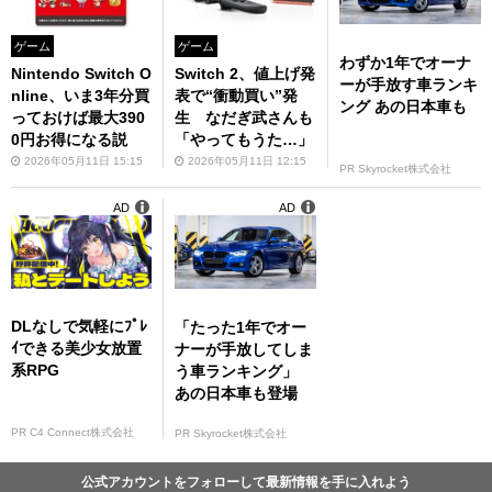
ゲーム
ゲーム
わずか1年でオーナ
Nintendo Switch O
Switch 2、値上げ発
ーが手放す車ランキ
nline、いま3年分買
表で“衝動買い”発
ング あの日本車も
っておけば最大390
生 なだぎ武さんも
0円お得になる説
「やってもうた…」
2026年05月11日 15:15
2026年05月11日 12:15
PR Skyrocket株式会社
AD
AD
DLなしで気軽にﾌﾟﾚ
「たった1年でオー
ｲできる美少女放置
ナーが手放してしま
系RPG
う車ランキング」
あの日本車も登場
PR C4 Connect株式会社
PR Skyrocket株式会社
公式アカウントをフォローして最新情報を手に入れよう