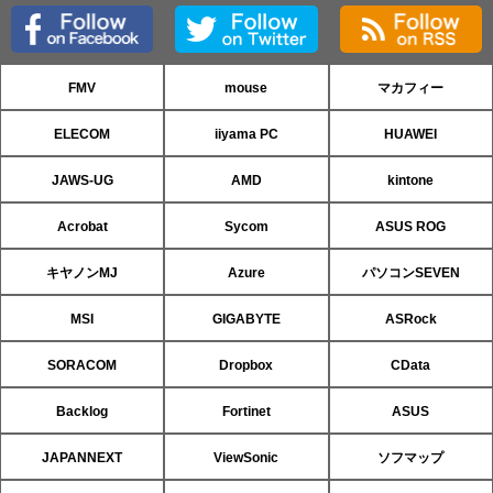
FMV
mouse
マカフィー
ELECOM
iiyama PC
HUAWEI
JAWS-UG
AMD
kintone
Acrobat
Sycom
ASUS ROG
キヤノンMJ
Azure
パソコンSEVEN
MSI
GIGABYTE
ASRock
SORACOM
Dropbox
CData
Backlog
Fortinet
ASUS
JAPANNEXT
ViewSonic
ソフマップ