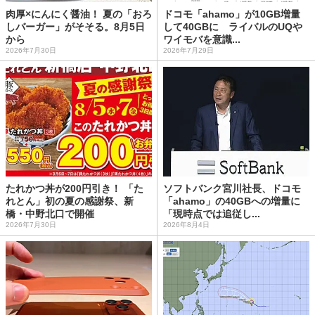
肉厚×にんにく醤油！ 夏の「おろ
ドコモ「ahamo」が10GB増量
しバーガー」がそそる。8月5日
して40GBに ライバルのUQや
から
ワイモバを意識...
2026年7月30日
2026年7月29日
たれかつ丼が200円引き！ 「た
ソフトバンク宮川社長、ドコモ
れとん」初の夏の感謝祭、新
「ahamo」の40GBへの増量に
橋・中野北口で開催
「現時点では追従し...
2026年7月30日
2026年8月4日