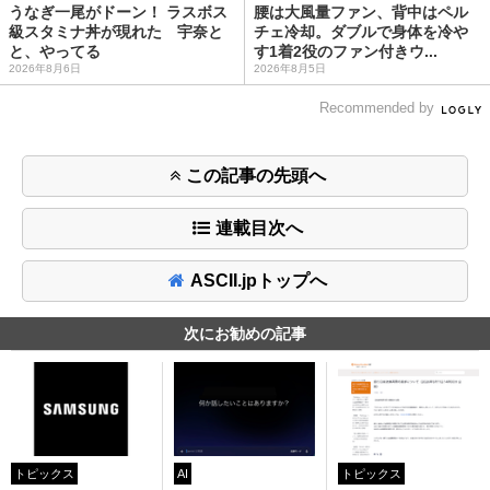
うなぎ一尾がドーン！ ラスボス
腰は大風量ファン、背中はペル
級スタミナ丼が現れた 宇奈と
チェ冷却。ダブルで身体を冷や
と、やってる
す1着2役のファン付きウ...
2026年8月6日
2026年8月5日
Recommended by
この記事の先頭へ
連載目次へ
ASCII.jpトップへ
次にお勧めの記事
トピックス
AI
トピックス