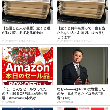
【当選した人が暴露】宝くじ運
【宝くじ何年も買って一度も当
が動く時、必ずある前触れ
たらない人へ】原因、はっきり
してます
PR(合同会社デジタルファーム )
PR(合同会社デジタルファーム )
「え、こんなセールやってた
なぜahamoは40GBに増量した
の？」80％OFF以上が続々登
のか 見えてきたドコモの“本
場！Amazonの本気が...
音” (1/5)
PR(Amazon)
2026年8月6日