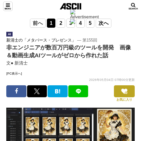
前へ
1
2
3
4
5
次へ
AI
新清士の「メタバース・プレゼンス」
― 第155回
非エンジニアが数百万円級のツールを開発 画像
＆動画生成AIツールがゼロから作れた話
文● 新清士
[PC表示へ]
2026年05月04日 07時00分更新
お気に入り