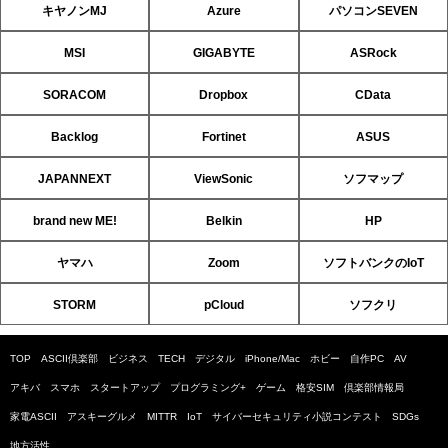
キヤノンMJ
Azure
パソコンSEVEN
MSI
GIGABYTE
ASRock
SORACOM
Dropbox
CData
Backlog
Fortinet
ASUS
JAPANNEXT
ViewSonic
ソフマップ
brand new ME!
Belkin
HP
ヤマハ
Zoom
ソフトバンクのIoT
STORM
pCloud
ソフクリ
TOP
ASCII倶楽部
ビジネス
TECH
デジタル
iPhone/Mac
ホビー
自作PC
AV
アキバ
スマホ
スタートアップ
プログラミング+
ゲーム
格安SIM
倶楽部情報局
家電ASCII
アスキーグルメ
MITTR
IoT
サイバーセキュリティ小説コンテスト
SDGs
地方活性