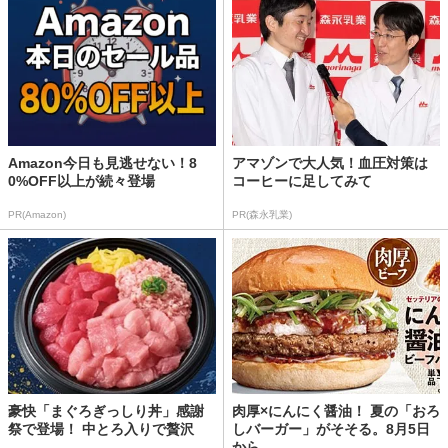
Amazon今日も見逃せない！8
アマゾンで大人気！血圧対策は
0%OFF以上が続々登場
コーヒーに足してみて
PR(Amazon)
PR(森永乳業)
豪快「まぐろぎっしり丼」感謝
肉厚×にんにく醤油！ 夏の「おろ
祭で登場！ 中とろ入りで贅沢
しバーガー」がそそる。8月5日
から