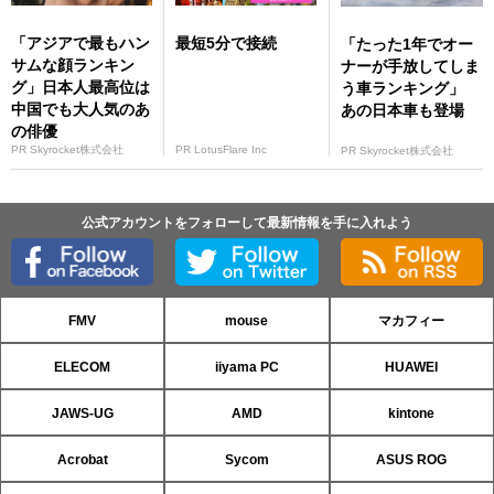
「アジアで最もハン
最短5分で接続
「たった1年でオー
サムな顔ランキン
ナーが手放してしま
グ」日本人最高位は
う車ランキング」
中国でも大人気のあ
あの日本車も登場
の俳優
PR Skyrocket株式会社
PR LotusFlare Inc
PR Skyrocket株式会社
公式アカウントをフォローして最新情報を手に入れよう
FMV
mouse
マカフィー
ELECOM
iiyama PC
HUAWEI
JAWS-UG
AMD
kintone
Acrobat
Sycom
ASUS ROG