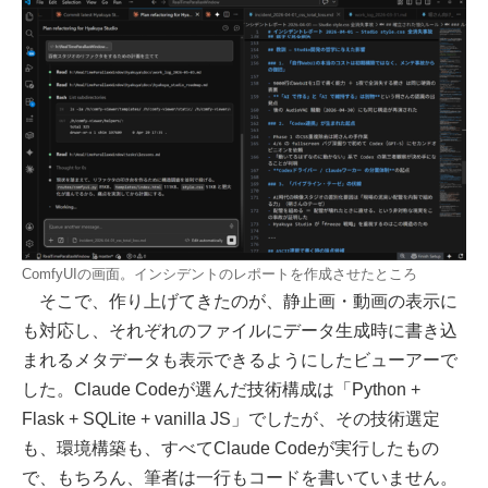
ComfyUIの画面。インシデントのレポートを作成させたところ
そこで、作り上げてきたのが、静止画・動画の表示に
も対応し、それぞれのファイルにデータ生成時に書き込
まれるメタデータも表示できるようにしたビューアーで
した。Claude Codeが選んだ技術構成は「Python +
Flask + SQLite + vanilla JS」でしたが、その技術選定
も、環境構築も、すべてClaude Codeが実行したもの
で、もちろん、筆者は一行もコードを書いていません。