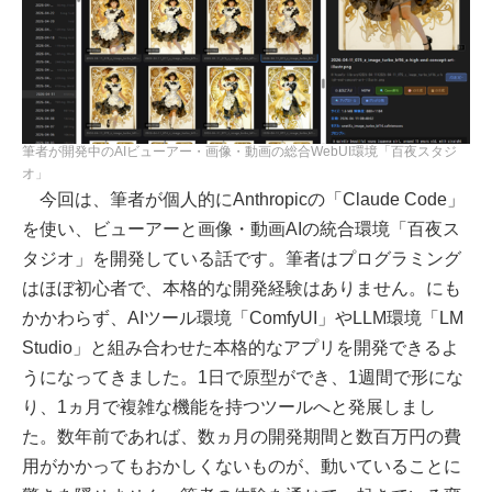
筆者が開発中のAIビューアー・画像・動画の総合WebUI環境「百夜スタジ
オ」
今回は、筆者が個人的にAnthropicの「Claude Code」
を使い、ビューアーと画像・動画AIの統合環境「百夜ス
タジオ」を開発している話です。筆者はプログラミング
はほぼ初心者で、本格的な開発経験はありません。にも
かかわらず、AIツール環境「ComfyUI」やLLM環境「LM
Studio」と組み合わせた本格的なアプリを開発できるよ
うになってきました。1日で原型ができ、1週間で形にな
り、1ヵ月で複雑な機能を持つツールへと発展しまし
た。数年前であれば、数ヵ月の開発期間と数百万円の費
用がかかってもおかしくないものが、動いていることに