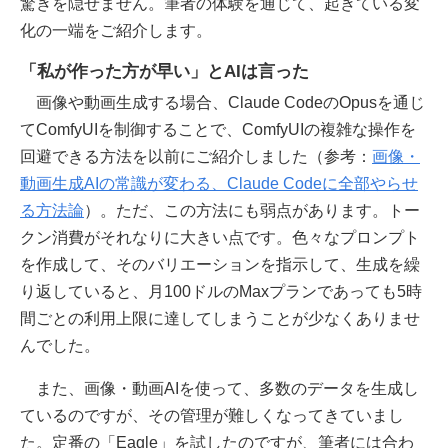
驚きを隠せません。筆者の体験を通じて、起きている変
化の一端をご紹介します。
「私が作った方が早い」とAIは言った
画像や動画生成する場合、Claude CodeのOpusを通じ
てComfyUIを制御することで、ComfyUIの複雑な操作を
回避できる方法を以前にご紹介しました（参考：
画像・
動画生成AIの常識が変わる、Claude Codeに全部やらせ
る方法論
）。ただ、この方法にも弱点があります。トー
クン消費がそれなりに大きい点です。色々なプロンプト
を作成して、そのバリエーションを指示して、生成を繰
り返していると、月100ドルのMaxプランであっても5時
間ごとの利用上限に達してしまうことが少なくありませ
んでした。
また、画像・動画AIを使って、多数のデータを生成し
ているのですが、その管理が難しくなってきていまし
た。定番の「Eagle」を試したのですが、筆者には合わ