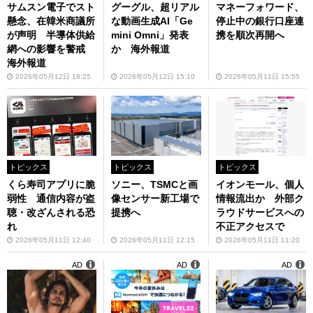
サムスン電子でスト
グーグル、超リアル
マネーフォワード、
懸念、在韓米商議所
な動画生成AI「Ge
停止中の銀行口座連
が声明 半導体供給
mini Omni」発表
携を順次再開へ
網への影響を警戒
か 海外報道
海外報道
2026年05月12日 18:25
2026年05月12日 15:10
2026年05月11日 15:55
トピックス
トピックス
トピックス
くら寿司アプリに脆
ソニー、TSMCと画
イオンモール、個人
弱性 通信内容が盗
像センサー新工場で
情報流出か 外部ク
聴・改ざんされる恐
提携へ
ラウドサービスへの
れ
不正アクセスで
2026年05月11日 12:40
2026年05月11日 12:15
2026年05月11日 11:20
AD
AD
AD