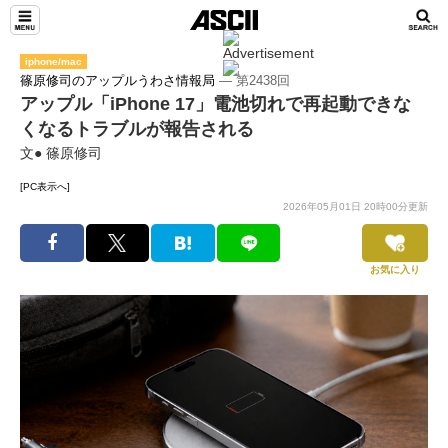
iphone/mac
篠原修司のアップルうわさ情報局
― 第2438回
アップル「iPhone 17」電池切れで再起動できな
くなるトラブルが報告される
文● 篠原修司
[PC表示へ]
2026年05月01日 20時00分更新
お気に入り