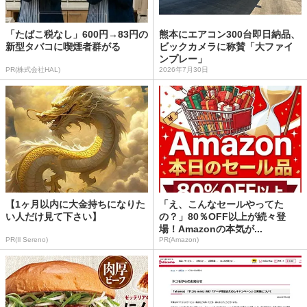
「たばこ税なし」600円→83円の
熊本にエアコン300台即日納品、
新型タバコに喫煙者群がる
ビックカメラに称賛「大ファイ
ンプレー」
PR(株式会社HAL)
2026年7月30日
【1ヶ月以内に大金持ちになりた
「え、こんなセールやってた
い人だけ見て下さい】
の？」80％OFF以上が続々登
場！Amazonの本気が...
PR(Il Sereno)
PR(Amazon)