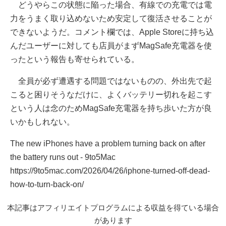
どうやらこの状態に陥った場合、有線での充電では電
力をうまく取り込めないため安定して復活させることが
できないようだ。コメント欄では、Apple Storeに持ち込
んだユーザーに対しても店員がまずMagSafe充電器を使
ったという報告も寄せられている。
全員が必ず遭遇する問題ではないものの、外出先で起
こると困りそうなだけに、よくバッテリー切れを起こす
という人は念のためMagSafe充電器を持ち歩いた方が良
いかもしれない。
The new iPhones have a problem turning back on after
the battery runs out - 9to5Mac
https://9to5mac.com/2026/04/26/iphone-turned-off-dead-
how-to-turn-back-on/
本記事はアフィリエイトプログラムによる収益を得ている場合
があります