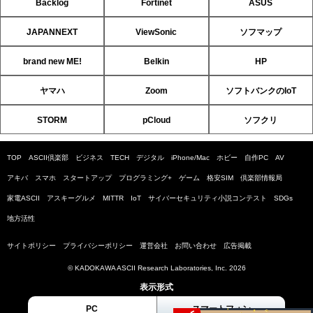
Backlog
Fortinet
ASUS
JAPANNEXT
ViewSonic
ソフマップ
brand new ME!
Belkin
HP
ヤマハ
Zoom
ソフトバンクのIoT
STORM
pCloud
ソフクリ
TOP
ASCII倶楽部
ビジネス
TECH
デジタル
iPhone/Mac
ホビー
自作PC
AV
アキバ
スマホ
スタートアップ
プログラミング+
ゲーム
格安SIM
倶楽部情報局
家電ASCII
アスキーグルメ
MITTR
IoT
サイバーセキュリティ小説コンテスト
SDGs
地方活性
サイトポリシー
プライバシーポリシー
運営会社
お問い合わせ
広告掲載
© KADOKAWA ASCII Research Laboratories, Inc. 2026
表示形式
PC
スマートフォン