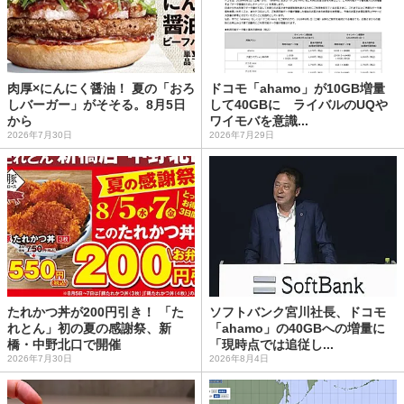
肉厚×にんにく醤油！ 夏の「おろ
ドコモ「ahamo」が10GB増量
しバーガー」がそそる。8月5日
して40GBに ライバルのUQや
から
ワイモバを意識...
2026年7月30日
2026年7月29日
たれかつ丼が200円引き！ 「た
ソフトバンク宮川社長、ドコモ
れとん」初の夏の感謝祭、新
「ahamo」の40GBへの増量に
橋・中野北口で開催
「現時点では追従し...
2026年7月30日
2026年8月4日