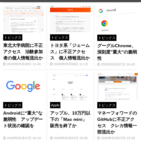
トピックス
トピックス
トピックス
東北大学病院に不正
トヨタ系「ジェーム
グーグルChrome、
アクセス 治験参加
ス」に不正アクセ
深刻度”重大”の脆弱
者の個人情報流出か
ス 個人情報流出か
性
2026年05月08日 11:40
2026年05月08日 11:10
2026年05月07日 16:45
トピックス
Apple
トピックス
Androidに“重大”な
アップル、10万円以
マネーフォワードの
脆弱性 アップデー
下の「Mac mini」
GitHubに不正アク
ト状況の確認を
販売を終了か
セス クレカ情報一
部流出か
2026年05月07日 16:10
2026年05月07日 16:00
2026年05月07日 15:20