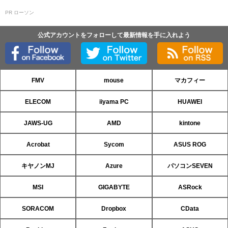
PR ローソン
公式アカウントをフォローして最新情報を手に入れよう
FMV
mouse
マカフィー
ELECOM
iiyama PC
HUAWEI
JAWS-UG
AMD
kintone
Acrobat
Sycom
ASUS ROG
キヤノンMJ
Azure
パソコンSEVEN
MSI
GIGABYTE
ASRock
SORACOM
Dropbox
CData