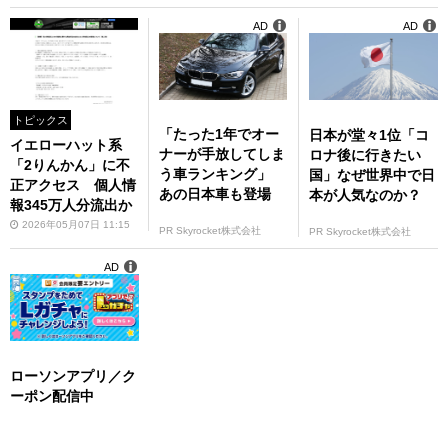
AD
AD
トピックス
「たった1年でオー
日本が堂々1位「コ
イエローハット系
ナーが手放してしま
ロナ後に行きたい
「2りんかん」に不
う車ランキング」
国」なぜ世界中で日
正アクセス 個人情
あの日本車も登場
本が人気なのか？
報345万人分流出か
2026年05月07日 11:15
PR Skyrocket株式会社
PR Skyrocket株式会社
AD
ローソンアプリ／ク
ーポン配信中