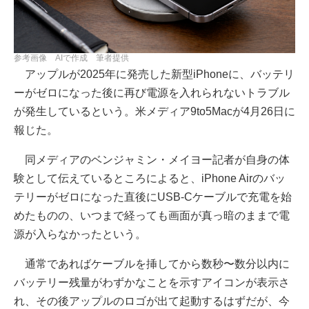
参考画像 AIで作成 筆者提供
アップルが2025年に発売した新型iPhoneに、バッテリ
ーがゼロになった後に再び電源を入れられないトラブル
が発生しているという。米メディア9to5Macが4月26日に
報じた。
同メディアのベンジャミン・メイヨー記者が自身の体
験として伝えているところによると、iPhone Airのバッ
テリーがゼロになった直後にUSB-Cケーブルで充電を始
めたものの、いつまで経っても画面が真っ暗のままで電
源が入らなかったという。
通常であればケーブルを挿してから数秒〜数分以内に
バッテリー残量がわずかなことを示すアイコンが表示さ
れ、その後アップルのロゴが出て起動するはずだが、今