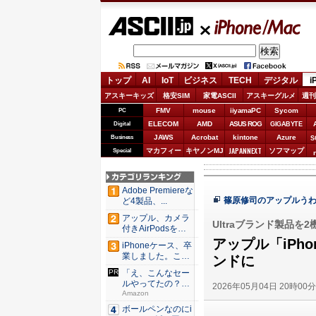
ASCII.jp
iPhone/Mac
トップ
AI
IoT
ビジネス
TECH
デジタル
i
アスキーキッズ
格安SIM
家電ASCII
アスキーグルメ
週刊
FMV
mouse
iiyamaPC
Sycom
PC
ELECOM
AMD
ASUS ROG
Digital
GIGABYTE
JAWS
Acrobat
kintone
Azure
Business
S
JAPANNEXT
マカフィー
キヤノンMJ
ソフマップ
Special
Adobe Premiereな
篠原修司のアップルう
ど4製品、...
アップル、カメラ
Ultraブランド製品を
付きAirPodsを年
内...
アップル「iPh
iPhoneケース、卒
業しました。これ
ンドに
か...
「え、こんなセー
ルやってたの？」
2026年05月04日 20時00
80％O...
Amazon
ボールペンなのにi