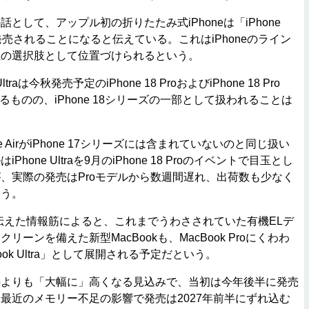
して、アップル初の折りたたみ式iPhoneは「iPhone
で発売されることになると伝えている。これはiPhoneのライン
位の選択肢として位置づけられるという。
raは今秋発売予定のiPhone 18 ProおよびiPhone 18 Pro
るものの、iPhone 18シリーズの一部として扱われることは
 AirがiPhone 17シリーズには含まれていないのと同じ扱い
hone Ultraを9月のiPhone 18 Proのイベントで目玉とし
、実際の発売はProモデルから数週間遅れ、出荷数も少なく
いう。
dが伝えた情報筋によると、これまでうわさされていた有機ELデ
ーンを備えた新型MacBookも、MacBook Proにくわわ
ok Ultra」として展開される予定だという。
Proよりも「大幅に」高くなる見込みで、当初は今年後半に発売
最近のメモリー不足の影響で発売は2027年前半にずれ込む