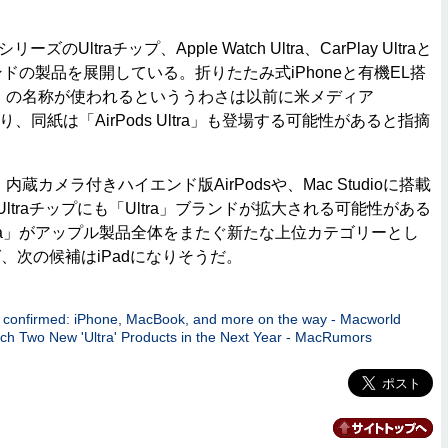
。
Ultraチップ、Apple Watch Ultra、CarPlay Ultraと
ランドの製品を展開している。折りたたみ式iPhoneと有機EL搭
ltra」の名称が使われるといううわさは以前に米メディア
ており、同紙は「AirPods Ultra」も登場する可能性があると指摘
、内蔵カメラ付きハイエンド版AirPodsや、Mac Studioに搭載
Ultraチップにも「Ultra」ブランドが拡大される可能性がある
tra」がアップル製品全体をまたぐ新たな上位カテゴリーとし
、次の候補はiPadになりそうだ。
ap confirmed: iPhone, MacBook, and more on the way - Macworld
ch Two New 'Ultra' Products in the Next Year - MacRumors