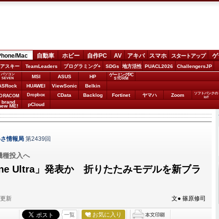
Phone/Mac
自動車
ホビー
自作PC
AV
アキバ
スマホ
ゲ
スタートアップ
アスキー
TeamLeaders
プログラミング+
SDGs
地方活性
PUACL2026
ChallengersJP
パソコン
ゲーミングPC
MSI
ASUS
HP
STORM
SEVEN
ASRock
HUAWEI
ViewSonic
Belkin
ソフトバンクの
Dropbox
CData
Backlog
Fortinet
ヤマハ
Zoom
ORACOM
IoT
brand
pCloud
new ME!
わさ情報局
第2439回
2機種投入へ
one Ultra」発表か 折りたたみモデルを新ブラ
分更新
文● 篠原修司
お気に入り
一覧