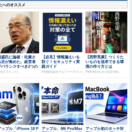
たへのオススメ
稲盛氏に論破・叱責さ
【必見】情報漏えいを
【西野亮廣】つくりた
れ目が覚めた。経営者
防ぐ！セキュリティ実
いものを追求できる環
がバランスすべき2つの
践ガイド
境の作り方とは
背反
R(ビズヒント)
PR(株式会社アルファーテクノ)
PR(FINCHI on GOETHE)
ップル「iPhone 18 P
アップル、M6 Pro/Max
アップル初のタッチ対