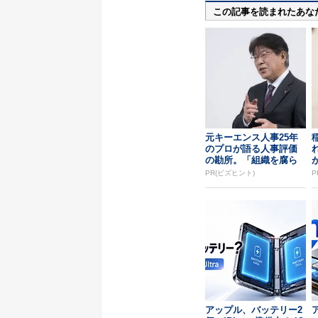
この記事を読まれたあな
元キーエンス人事25年
のプロが語る人事評価
の勘所。「組織を腐ら
せるNG評価」とは...
PR(ビズヒント)
P
アップル、バッテリー2
ア