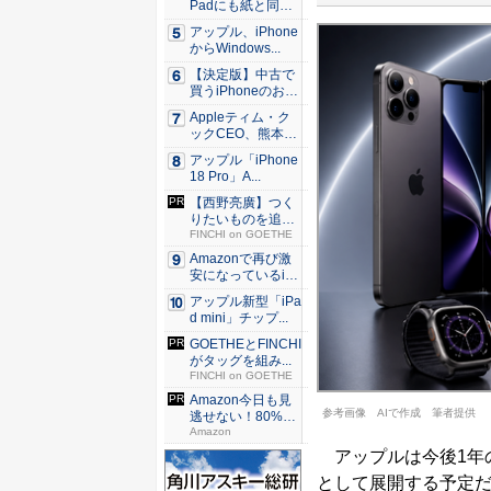
Padにも紙と同じ
滑ら...
アップル、iPhone
からWindows...
【決定版】中古で
買うiPhoneのおす
す...
Appleティム・ク
ックCEO、熊本に
支...
アップル「iPhone
18 Pro」A...
【西野亮廣】つく
りたいものを追求
できる環...
FINCHI on GOETHE
Amazonで再び激
安になっているiP
h...
アップル新型「iPa
d mini」チップ...
GOETHEとFINCHI
がタッグを組み...
FINCHI on GOETHE
Amazon今日も見
参考画像 AIで作成 筆者提供
逃せない！80%O
F...
Amazon
アップルは今後1年の
として展開する予定だと