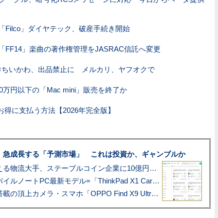
「Filco」ダイヤテック、破産手続き開始
「FF14」楽曲の著作権管理をJASRAC信託へ変更
×ちいかわ、出品禁止に メルカリ、ヤフオクで
0万円以下の「Mac mini」販売を終了か
お得に支払う方法【2026年完全版】
、急成長する「予測市場」 これは投資か、ギャンブルか
アマゾン配送を支える物流大手、ステーブルコイン企業に10億円投資のワケ
あこがれの旗艦モバイルノートPC最新モデル=「ThinkPad X1 Carbon Gen 14 Aura Edition」実機レビュー
ハッセルブラッド搭載の頂上カメラ・スマホ「OPPO Find X9 Ultra」実写レビュー=プロが本気で徹底撮影しました!!