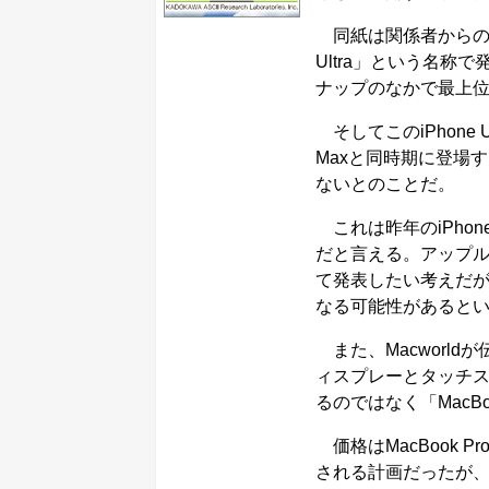
同紙は関係者からの話と
Ultra」という名称
ナップのなかで最上
そしてこのiPhone Ult
Maxと同時期に登場す
ないとのことだ。
これは昨年のiPhone
だと言える。アップルはiP
て発表したい考えだが
なる可能性があると
また、Macworl
ィスプレーとタッチスクリ
るのではなく「MacBo
価格はMacBook 
される計画だったが、