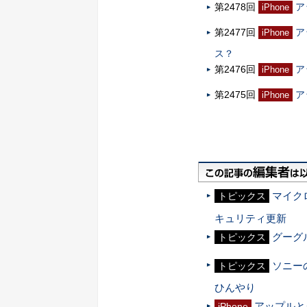
第2478回
ア
iPhone
第2477回
ア
iPhone
ス？
第2476回
ア
iPhone
第2475回
ア
iPhone
マイクロ
トピックス
キュリティ更新
グーグ
トピックス
ソニー
トピックス
ひんやり
アップルと
iPhone