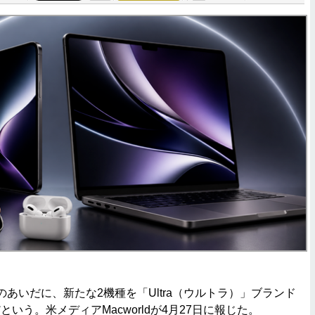
あいだに、新たな2機種を「Ultra（ウルトラ）」ブランド
いう。米メディアMacworldが4月27日に報じた。