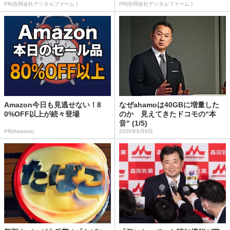
PR(合同会社デジタルファーム )
PR(合同会社デジタルファーム )
Amazon今日も見逃せない！8
なぜahamoは40GBに増量した
0%OFF以上が続々登場
のか 見えてきたドコモの“本
音” (1/5)
PR(Amazon)
2026年8月6日