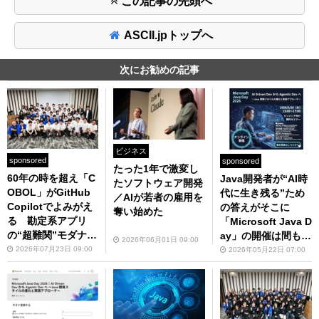
この記事の先頭へ
ASCII.jpトップへ
次にお勧めの記事
ビジネス
sponsored
sponsored
たった1年で激変し
60年の時を超え「C
Java開発者が“AI時
たソフトウェア開発
OBOL」がGitHub
代に生き残る”ため
／AIが若者の雇用を
Copilotでよみがえ
の答えがそこに
奪い始めた
る 勘定系アプリ
「Microsoft Java D
の“超難関”モダナイ
ay」の開催は間もな
2026年06月01日 09:00
に7社が挑戦
く
2026年07月23日 09:00
2026年05月22日 07:00