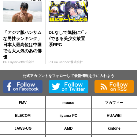
「アジア版ハンサム
DLなしで気軽にﾌﾟﾚ
な男性ランキング」
ｲできる美少女放置
日本人最高位は中国
系RPG
でも大人気のあの俳
優
PR Skyrocket株式会社
PR C4 Connect株式会社
公式アカウントをフォローして最新情報を手に入れよう
FMV
mouse
マカフィー
ELECOM
iiyama PC
HUAWEI
JAWS-UG
AMD
kintone