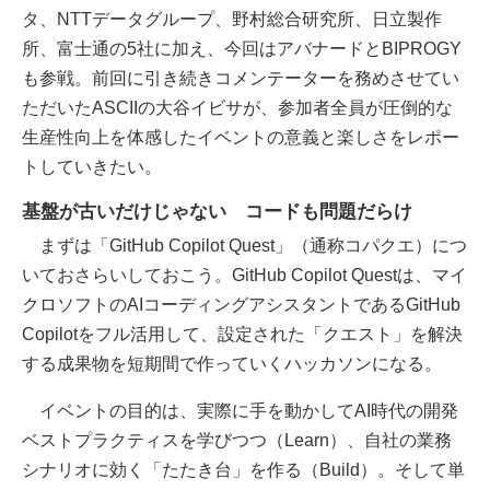
タ、NTTデータグループ、野村総合研究所、日立製作
所、富士通の5社に加え、今回はアバナードとBIPROGY
も参戦。前回に引き続きコメンテーターを務めさせてい
ただいたASCIIの大谷イビサが、参加者全員が圧倒的な
生産性向上を体感したイベントの意義と楽しさをレポー
トしていきたい。
基盤が古いだけじゃない コードも問題だらけ
まずは「GitHub Copilot Quest」（通称コパクエ）につ
いておさらいしておこう。GitHub Copilot Questは、マイ
クロソフトのAIコーディングアシスタントであるGitHub
Copilotをフル活用して、設定された「クエスト」を解決
する成果物を短期間で作っていくハッカソンになる。
イベントの目的は、実際に手を動かしてAI時代の開発
ベストプラクティスを学びつつ（Learn）、自社の業務
シナリオに効く「たたき台」を作る（Build）。そして単