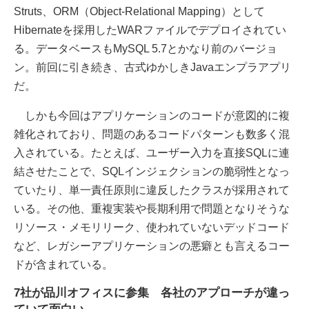
Struts、ORM（Object-Relational Mapping）として
Hibernateを採用したWARファイルでデプロイされてい
る。データベースもMySQL 5.7とかなり前のバージョ
ン。前回に引き続き、古式ゆかしきJavaエンプラアプリ
だ。
しかも今回はアプリケーションのコードが意図的に複
雑化されており、問題のあるコードパターンも数多く混
入されている。たとえば、ユーザー入力を直接SQLに連
結させたことで、SQLインジェクションの脆弱性となっ
ていたり、単一責任原則に違反したクラスが採用されて
いる。その他、重複実装や長期利用で問題となりそうな
リソース・メモリリーク、使われていないデッドコード
など、レガシーアプリケーションの悪癖とも言えるコー
ドが含まれている。
7社が品川オフィスに参集 各社のアプローチが違っ