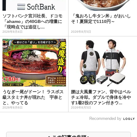
ソフトバンク宮川社長、ドコモ
「鬼おろし牛タン丼」がおいし
「ahamo」の40GBへの増量に
そ！夏限定で1110円～
「現時点では追従し...
2026年8月4日
2026年8月5日
うなぎ一尾がドーン！ ラスボス
腰は大風量ファン、背中はペル
級スタミナ丼が現れた 宇奈と
チェ冷却。ダブルで身体を冷や
と、やってる
す1着2役のファン付きウ...
2026年8月6日
2026年8月5日
Recommended by