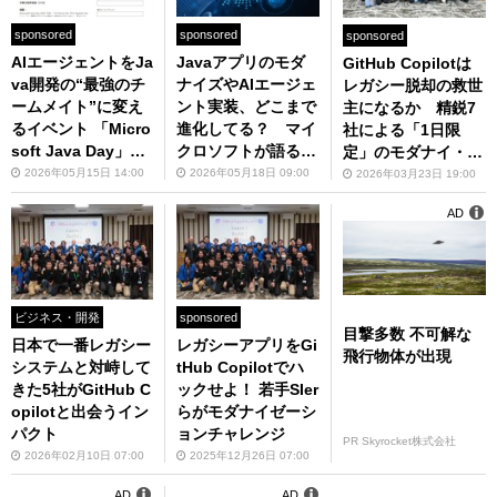
sponsored
sponsored
sponsored
AIエージェントをJa
Javaアプリのモダ
GitHub Copilotは
va開発の“最強のチ
ナイズやAIエージェ
レガシー脱却の救世
ームメイト”に変え
ント実装、どこまで
主になるか 精鋭7
るイベント 「Micro
進化してる？ マイ
社による「1日限
soft Java Day」が
クロソフトが語るAI
定」のモダナイ・チ
5/28開催
時代のJava開発“最
ャレンジ再び
2026年05月15日 14:00
2026年05月18日 09:00
2026年03月23日 19:00
前線”
AD
ビジネス・開発
sponsored
目撃多数 不可解な
日本で一番レガシー
レガシーアプリをGi
飛行物体が出現
システムと対峙して
tHub Copilotでハ
きた5社がGitHub C
ックせよ！ 若手SIer
opilotと出会うイン
らがモダナイゼーシ
パクト
ョンチャレンジ
PR Skyrocket株式会社
2026年02月10日 07:00
2025年12月26日 07:00
AD
AD