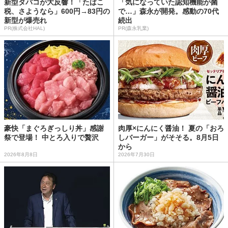
新型タバコが大反響！「たばこ
「気になっていた認知機能が菌
税、さようなら」600円→83円の
で…」森永が開発。感動の70代
新型が爆売れ
続出
PR(株式会社HAL)
PR(森永乳業)
豪快「まぐろぎっしり丼」感謝
肉厚×にんにく醤油！ 夏の「おろ
祭で登場！ 中とろ入りで贅沢
しバーガー」がそそる。8月5日
から
2026年8月8日
2026年7月30日