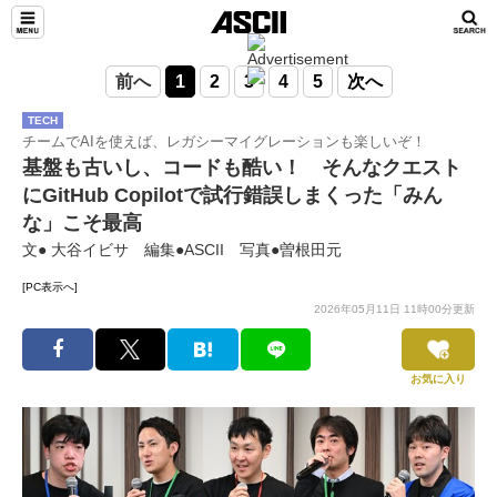
前へ
1
2
3
4
5
次へ
TECH
チームでAIを使えば、レガシーマイグレーションも楽しいぞ！
基盤も古いし、コードも酷い！ そんなクエスト
にGitHub Copilotで試行錯誤しまくった「みん
な」こそ最高
文● 大谷イビサ 編集●ASCII 写真●曽根田元
[PC表示へ]
2026年05月11日 11時00分更新
お気に入り