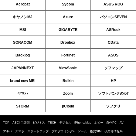
Acrobat
Sycom
ASUS ROG
キヤノンMJ
Azure
パソコンSEVEN
MSI
GIGABYTE
ASRock
SORACOM
Dropbox
CData
Backlog
Fortinet
ASUS
JAPANNEXT
ViewSonic
ソフマップ
brand new ME!
Belkin
HP
ヤマハ
Zoom
ソフトバンクのIoT
STORM
pCloud
ソフクリ
TOP
ASCII倶楽部
ビジネス
TECH
デジタル
iPhone/Mac
ホビー
自作PC
AV
アキバ
スマホ
スタートアップ
プログラミング+
ゲーム
格安SIM
倶楽部情報局