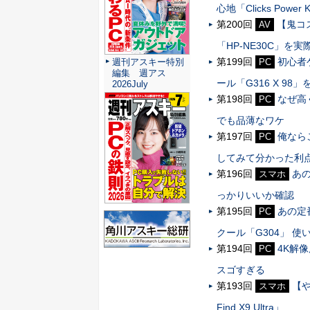
心地「Clicks Powe
第200回
【鬼コ
AV
「HP-NE30C」
第199回
初心者
週刊アスキー特別
PC
編集 週アス
ール「G316 X 9
2026July
第198回
なぜ高く
PC
でも品薄なワケ
第197回
俺ならこ
PC
してみて分かった利
第196回
あの
スマホ
っかりいいか確認
第195回
あの定
PC
クール「G304」 
第194回
4K解
PC
スゴすぎる
第193回
【
スマホ
Find X9 Ultra」