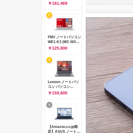
コン 15-fd 15.6イン
￥181,469
チ インテル Core 5
120U メモリ16GB
2
SSD512GB
Windows 11
Microsoft Office
2024搭載 WPS
Office搭載 カメラシ
FMV ノートパソコン
ャッター 指紋認証 薄
WE1-K3 (MS 365
型 Copilotキー搭載
Personal/Copilotキ
￥125,800
ナチュラルシルバー
ー搭載/Win 11/15.6
(BJ0M5PA-AAAI)
型/Core
3
i5/16GB/SSD
512GB/ホワイト)
FMVWK3E15W_AZ
Lenovo ノートパソ
コン パソコン
IdeaPad Slim 3 14.0
￥159,800
インチ AMD
Ryzen™ 5 8640HS
4
メモリ16GB
SSD512GB
Microsoft 365 試用
版 Windows11 バッ
テリー駆動12.6時間
【Amazon.co.jp限
重量1.39kg ルナグレ
定】ASUS ノートパ