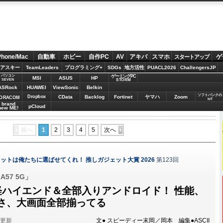
Phone/Mac
自動車
ホビー
自作PC
AV
アキバ
スマホ
ゲ
スタートアップ
アスキー
TeamLeaders
プログラミング+
SDGs
地方活性
PUACL2026
ChallengersJP
パソコン
ゲーミングPC
MSI
ASUS
HP
STORM
SEVEN
ASRock
HUAWEI
ViewSonic
Belkin
ソフトバンクの
Dropbox
CData
Backlog
Fortinet
ヤマハ
Zoom
ORACOM
IoT
brand
pCloud
new ME!
前へ
1
2
3
4
5
次へ
ットは俺たちに選ばせてくれ！ 推しガジェット大賞 2026
第123回
A57 5G」
軽ハイエンド＆全部入りアンドロイド！ 性能、
薄さ、大画面全部揃ってる
分更新
文● スピーディー末岡／岡本 編集●ASCII