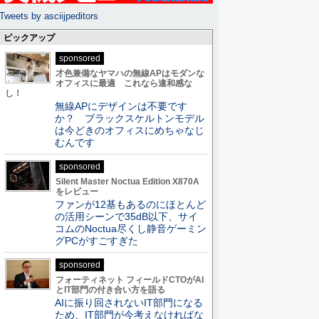
Tweets by asciijpeditors
ピックアップ
sponsored
才色兼備なヤマハの無線APはモダンな
オフィスに最適 これなら違和感な
し！
無線APにデザインは不要です
か？ ブラックスケルトンモデル
は今どきのオフィスにめちゃなじ
むんです
sponsored
Silent Master Noctua Edition X870A
をレビュー
ファンが12基もあるのにほとんど
の活用シーンで35dB以下、サイ
コムのNoctua尽くし静音ゲーミン
グPCがすごすぎた
sponsored
フォーティネット フィールドCTOがAI
とIT部門の付き合い方を語る
AIに振り回されないIT部門になる
ため、IT部門が今考えなければな