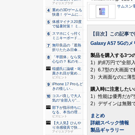
な睡眠を...
アイリスプラザ
サムスン電子
重めの3Dゲームも
快適！ ゲームに強
いH...
体感マイナス20度
で猛暑対策！ ミズ
ノの...
【目次】この記事で
スマホにくっ付く
ミニキーボード！
触ってわ...
Galaxy A57 5
無印良品の「遮熱
折りたたみ日傘」
約160...
製品を購入する3つ
「半固体」なら安
心なの？ 私のモバ
1）約8万円で“全部
イルバ...
稲盛氏に論破・叱
2）6.7型の大画面
責され目が覚め
3）大画面なのに薄
た。経営者...
ビズヒント
iPhone 17 Proもど
購入時に注意したい
きの怪しい...
1）性能は優秀だが“
コスパ良しで大人
気の“全部入り”の
2）デザインは無難
アンド...
部下が指示待ちに
なる、本当の理
まとめ
由。23年...
ビズヒント
詳細スペック情報
【大人気】ひんや
り冷感寝具で快適
製品ギャラリー
な睡眠を...
アイリスプラザ