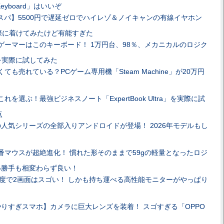
r Keyboard」はいいぞ
スパ】5500円で遅延ゼロでハイレゾ＆ノイキャンの有線イヤホン
を実際に着けてみたけど有能すぎた
ゲーマーはこのキーボード！ 1万円台、98％、メカニカルのロジク
8」を実際に試してみた
ても売れている？PCゲーム専用機「Steam Machine」が20万円
れを選ぶ！最強ビジネスノート「ExpertBook Ultra」を実際に試
点
人気シリーズの全部入りアンドロイドが登場！ 2026年モデルもし
番マウスが超絶進化！ 慣れた形そのままで59gの軽量となったロジ
使い勝手も相変わらず良い！
像度で2画面はスゴい！ しかも持ち運べる高性能モニターがやっぱり
やりすぎスマホ】カメラに巨大レンズを装着！ スゴすぎる「OPPO