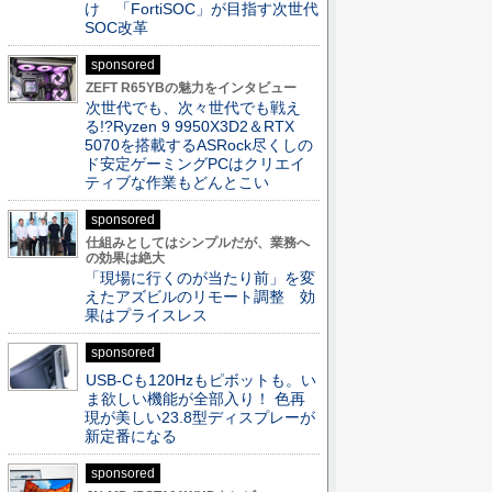
け 「FortiSOC」が目指す次世代
SOC改革
sponsored
ZEFT R65YBの魅力をインタビュー
次世代でも、次々世代でも戦え
る!?Ryzen 9 9950X3D2＆RTX
5070を搭載するASRock尽くしの
ド安定ゲーミングPCはクリエイ
ティブな作業もどんとこい
sponsored
仕組みとしてはシンプルだが、業務へ
の効果は絶大
「現場に行くのが当たり前」を変
えたアズビルのリモート調整 効
果はプライスレス
sponsored
USB-Cも120Hzもピボットも。い
ま欲しい機能が全部入り！ 色再
現が美しい23.8型ディスプレーが
新定番になる
sponsored