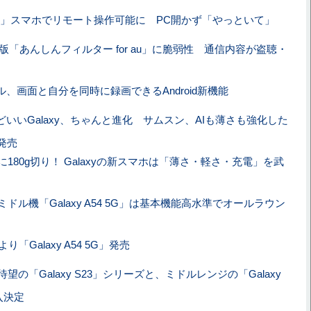
odex」スマホでリモート操作可能に PC開かず「やっといて」
oid版「あんしんフィルター for au」に脆弱性 通信内容が盗聴・
ル、画面と自分を同時に録画できるAndroid新機能
どいいGalaxy、ちゃんと進化 サムスン、AIも薄さも強化した
」発売
180g切り！ Galaxyの新スマホは「薄さ・軽さ・充電」を武
ドル機「Galaxy A54 5G」は基本機能高水準でオールラウン
り「Galaxy A54 5G」発売
望の「Galaxy S23」シリーズと、ミドルレンジの「Galaxy
入決定