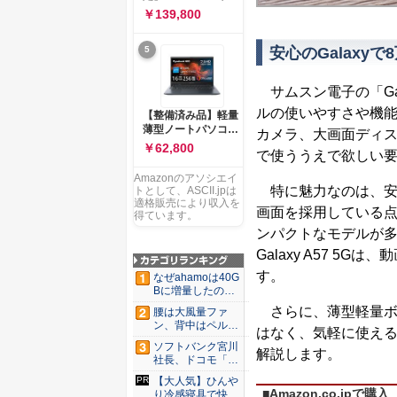
ー 83K9003JJP ノー
ソコン Vivobook 15
￥139,800
トPC
M1502NAQ 15.6イ
ンチ AMD Ryzen 7
5
安心のGalaxy
170 メモリ16GB
SSD 512GB
Microsoft 365
サムスン電子の「Gal
Personal (24か月版)
搭載 Windows 11 重
ルの使いやすさや機能
【整備済み品】軽量
量1.7kg Wi-Fi 6E ク
薄型ノートパソコン
カメラ、大画面ディス
ワイエットブルー
dynabook G83 ■
￥62,800
M1502NAQ-
で使ううえで欲しい
13.3型
R7165BUWS
FHD(1920x1080) -
Amazonのアソシエイ
高性能第11世代Core
特に魅力なのは、安心
トとして、ASCII.jpは
i5-1135G7 - メモリ
適格販売により収入を
画面を採用している
16GB - SSD 256GB
得ています。
- Webカメラ -
ンパクトなモデルが
WiFi&Bluetooth -
Galaxy A57 
USB Type-C - MS
Office 2021 - Win11
す。
なぜahamoは40G
搭載
Bに増量したの
か ...
さらに、薄型軽量ボ
腰は大風量ファ
ン、背中はペルチ
はなく、気軽に使えるバ
ェ冷却。ダ...
ソフトバンク宮川
解説します。
社長、ドコモ「ah
amo...
【大人気】ひんや
■Amazon.co.jpで購入
り冷感寝具で快適