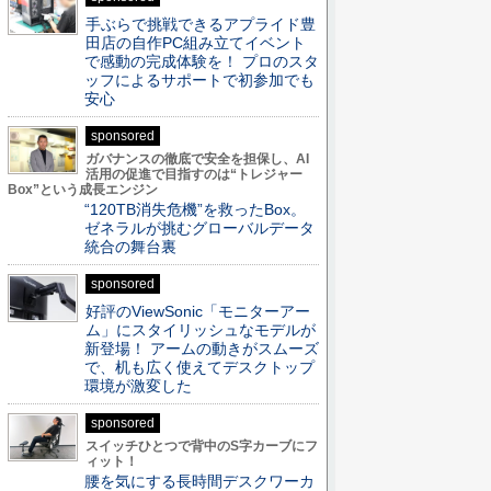
手ぶらで挑戦できるアプライド豊
田店の自作PC組み立てイベント
で感動の完成体験を！ プロのスタ
ッフによるサポートで初参加でも
安心
sponsored
ガバナンスの徹底で安全を担保し、AI
活用の促進で目指すのは“トレジャー
Box”という成長エンジン
“120TB消失危機”を救ったBox。
ゼネラルが挑むグローバルデータ
統合の舞台裏
sponsored
好評のViewSonic「モニターアー
ム」にスタイリッシュなモデルが
新登場！ アームの動きがスムーズ
で、机も広く使えてデスクトップ
環境が激変した
sponsored
スイッチひとつで背中のS字カーブにフ
ィット！
腰を気にする長時間デスクワーカ