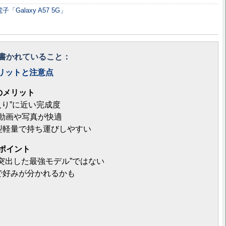
「Galaxy A57 5G」
書かれていること：
Gのメリットと注意点
のメリット
入り”に近い完成度
で動画や写真が快適
型軽量で持ち運びしやすい
ポイント
突出した最強モデル”ではない
で好みが分かれるかも