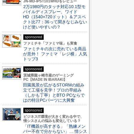
JN-MD-IPST101WHDをレビュー
2万1980円のタッチ対応10.1型モ
バイルディスプレー、ワイド
HD（1540×720ドット）＆アスペ
クト比77：36って聞きなじみない
けど使いやすいの？
sponsored
ファミチキ「ファミマ味」も実食
ファミチキの次に売れている商品
が意外！ ファミマ「レジ横」人気
トップ3
sponsored
茨城県龍ヶ崎市産のゲーミング
PC【MADE IN IBARAKI】
田園風景が広がるSTORMの組み
立て工場を見学！プロの早組み
（しかも丁寧）とBTO PCならで
はの特注PCパーツに大興奮
sponsored
ビジネスIT環境が大きく変わる中で、
情シスさんの悩みも変化している？
「IT機器が高すぎる」「熟練メン
バー不在で分からない」… 情シス