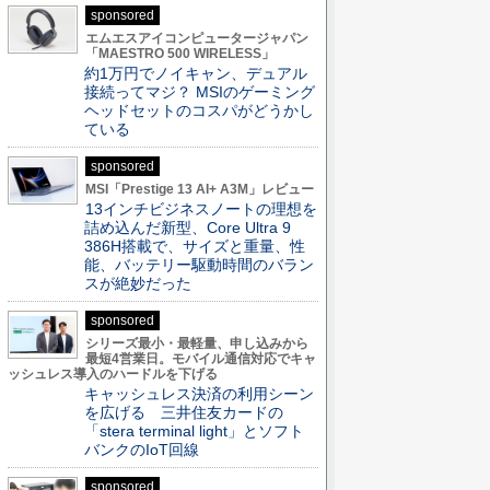
sponsored
エムエスアイコンピュータージャパン
「MAESTRO 500 WIRELESS」
約1万円でノイキャン、デュアル
接続ってマジ？ MSIのゲーミング
ヘッドセットのコスパがどうかし
ている
sponsored
MSI「Prestige 13 AI+ A3M」レビュー
13インチビジネスノートの理想を
詰め込んだ新型、Core Ultra 9
386H搭載で、サイズと重量、性
能、バッテリー駆動時間のバラン
スが絶妙だった
sponsored
シリーズ最小・最軽量、申し込みから
最短4営業日。モバイル通信対応でキャ
ッシュレス導入のハードルを下げる
キャッシュレス決済の利用シーン
を広げる 三井住友カードの
「stera terminal light」とソフト
バンクのIoT回線
sponsored