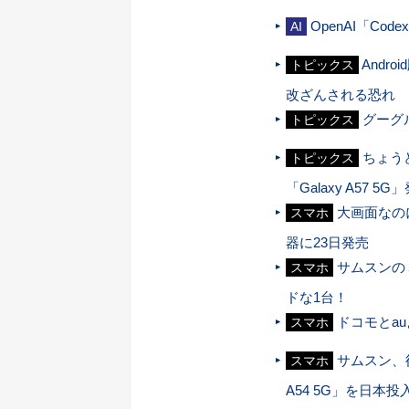
OpenAI「C
AI
Andr
トピックス
改ざんされる恐れ
グーグ
トピックス
ちょう
トピックス
「Galaxy A57 5G
大画面なのに
スマホ
器に23日発売
サムスンのミ
スマホ
ドな1台！
ドコモとauよ
スマホ
サムスン、待
スマホ
A54 5G」を日本投