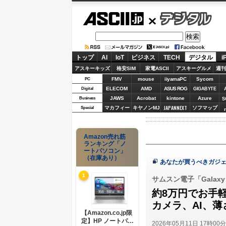
ASCII.jp
デジタル
トップ
AI
IoT
ビジネス
TECH
デジタル
i
アスキーキッズ
格安SIM
家電ASCII
アスキーグルメ
週刊
FMV
mouse
iiyamaPC
Sycom
PC
ELECOM
AMD
ASUS ROG
Digital
GIGABYTE
JAWS
Acrobat
kintone
Azure
Business
S
JAPANNEXT
マカフィー
キヤノンMJ
ソフマップ
Special
Amazon売れ筋
ランキング「ノ
ートパソコン」
（在庫あり）
あなたが買うべきガジェ
1
サムスン電子「Galaxy 
約8万円でお手
カメラ、AI、
【Amazon.co.jp限
定】HP ノートパソ
2026年05月11日 17時00