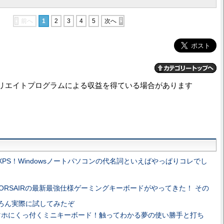
前へ
1
2
3
4
5
次へ
リエイトプログラムによる収益を得ている場合があります
XPS！Windowsノートパソコンの代名詞といえばやっぱりコレでし
ORSAIRの最新最強仕様ゲーミングキーボードがやってきた！ その
ちろん実際に試してみたぞ
マホにくっ付くミニキーボード！触ってわかる夢の使い勝手と打ち