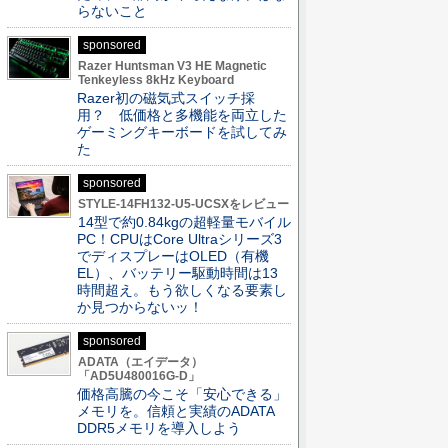
らないこと
sponsored
Razer Huntsman V3 HE Magnetic
Tenkeyless 8kHz Keyboard
Razer初の磁気式スイッチ採
用？ 低価格と多機能を両立した
ゲーミングキーボードを試してみ
た
sponsored
STYLE-14FH132-U5-UCSXをレビュー
14型で約0.84kgの超軽量モバイル
PC！CPUはCore Ultraシリーズ3
でディスプレーはOLED（有機
EL）、バッテリー駆動時間は13
時間超え。もう欲しくなる要素し
か見つからないッ！
sponsored
ADATA（エイデータ）
「AD5U480016G-D」
価格高騰の今こそ「安心できる」
メモリを。信頼と実績のADATA
DDR5メモリを導入しよう