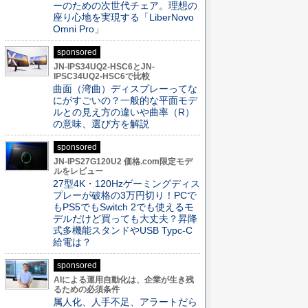
ーのための次世代チェア。理想の
座り心地を実現する「LiberNovo
Omni Pro」
sponsored
JN-IPS34UQ2-HSC6とJN-
IPSC34UQ2-HSC6で比較
曲面（湾曲）ディスプレーってな
にがすごいの？一般的な平面モデ
ルとの見え方の違いや曲率（R）
の意味、選び方を解説
sponsored
JN-IPS27G120U2 価格.com限定モデ
ルをレビュー
27型4K・120Hzゲーミングディス
プレーが破格の3万円切り！PCで
もPS5でもSwitch 2でも使えるモ
デルだけど買っても大丈夫？昇降
式多機能スタンドやUSB Typc-C
給電は？
sponsored
AIによる運用自動化は、企業が生き残
るための必須条件
属人化、人手不足、アラートだら