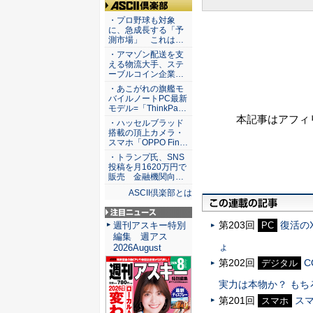
ASCII倶楽部
・プロ野球も対象
に、急成長する「予
測市場」 これは…
・アマゾン配送を支
える物流大手、ステ
ーブルコイン企業…
・あこがれの旗艦モ
バイルノートPC最新
モデル=「ThinkPa…
本記事はアフィ
・ハッセルブラッド
搭載の頂上カメラ・
スマホ「OPPO Fin…
・トランプ氏、SNS
投稿を月1620万円で
販売 金融機関向…
ASCII倶楽部とは
注目ニュース
第203回
復活の
PC
週刊アスキー特別
編集 週アス
ょ
2026August
第202回
C
デジタル
実力は本物か？ も
第201回
ス
スマホ