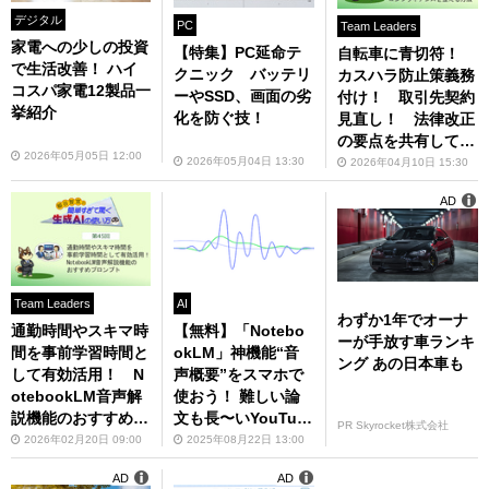
デジタル
PC
Team Leaders
家電への少しの投資
【特集】PC延命テ
自転車に青切符！
で生活改善！ ハイ
クニック バッテリ
カスハラ防止策義務
コスパ家電12製品一
ーやSSD、画面の劣
付け！ 取引先契約
挙紹介
化を防ぐ技！
見直し！ 法律改正
の要点を共有して社
2026年05月05日 12:00
内コンプライアンス
2026年05月04日 13:30
2026年04月10日 15:30
を整える方法
AD
Team Leaders
AI
わずか1年でオーナ
通勤時間やスキマ時
【無料】「Notebo
ーが手放す車ランキ
間を事前学習時間と
okLM」神機能“音
ング あの日本車も
して有効活用！ N
声概要”をスマホで
otebookLM音声解
使おう！ 難しい論
説機能のおすすめプ
文も長〜いYouTub
PR Skyrocket株式会社
ロンプト
eも、ポッドキャス
2026年02月20日 09:00
2025年08月22日 13:00
ト化して分かりやす
AD
AD
く