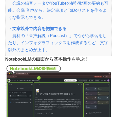
会議の録音データやYouTubeの解説動画の要約も可
能。会議 音声から、決定事項とToDoリストを作るよ
うな指示もできる。
・
文章以外で内容を把握できる
資料の「音声解説（Podcast）」でながら学習をし
たり、インフォグラフィックスを作成するなど、文字
以外のまとめが上手。
NotebookLMの画面から基本操作を学ぶ！