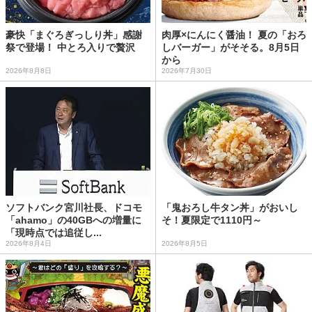
豪快「まぐろぎっしり丼」感謝
肉厚×にんにく醤油！ 夏の「おろ
祭で登場！ 中とろ入りで贅沢
しバーガー」がそそる。8月5日
から
2026年8月8日
2026年7月30日
ソフトバンク宮川社長、ドコモ
「鬼おろし牛タン丼」がおいし
「ahamo」の40GBへの増量に
そ！夏限定で1110円～
「現時点では追従し...
2026年8月4日
2026年8月5日