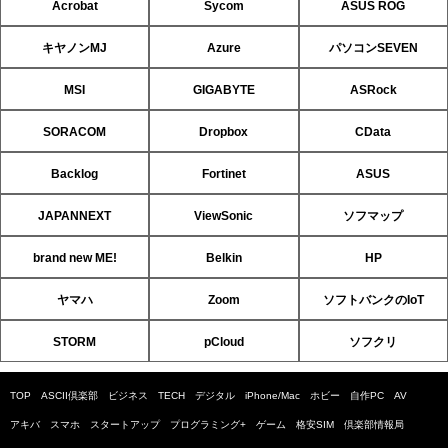
Acrobat
Sycom
ASUS ROG
キヤノンMJ
Azure
パソコンSEVEN
MSI
GIGABYTE
ASRock
SORACOM
Dropbox
CData
Backlog
Fortinet
ASUS
JAPANNEXT
ViewSonic
ソフマップ
brand new ME!
Belkin
HP
ヤマハ
Zoom
ソフトバンクのIoT
STORM
pCloud
ソフクリ
TOP
ASCII倶楽部
ビジネス
TECH
デジタル
iPhone/Mac
ホビー
自作PC
AV
アキバ
スマホ
スタートアップ
プログラミング+
ゲーム
格安SIM
倶楽部情報局