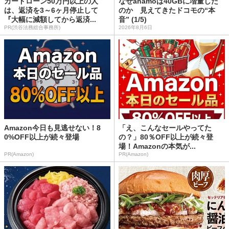
カードローン50万円以上の人
なぜahamoは40GBに増量した
は、返済を3～6ヶ月停止して
のか 見えてきたドコモの“本
『大幅に減額してから返済...
音” (1/5)
PR(渋谷法務総合事務所)
2026年8月6日
Amazon今日も見逃せない！8
「え、こんなセールやってた
0%OFF以上が続々登場
の？」80％OFF以上が続々登
場！Amazonの本気が...
PR(Amazon)
PR(Amazon)