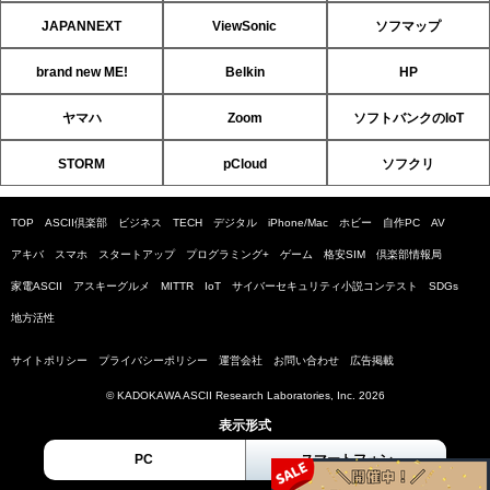
JAPANNEXT
ViewSonic
ソフマップ
brand new ME!
Belkin
HP
ヤマハ
Zoom
ソフトバンクのIoT
STORM
pCloud
ソフクリ
TOP
ASCII倶楽部
ビジネス
TECH
デジタル
iPhone/Mac
ホビー
自作PC
AV
アキバ
スマホ
スタートアップ
プログラミング+
ゲーム
格安SIM
倶楽部情報局
家電ASCII
アスキーグルメ
MITTR
IoT
サイバーセキュリティ小説コンテスト
SDGs
地方活性
サイトポリシー
プライバシーポリシー
運営会社
お問い合わせ
広告掲載
© KADOKAWA ASCII Research Laboratories, Inc. 2026
表示形式
PC
スマートフォン