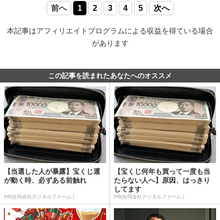
前へ
1
2
3
4
5
次へ
本記事はアフィリエイトプログラムによる収益を得ている場合
があります
この記事を読まれたあなたへのオススメ
【当選した人が暴露】宝くじ運
【宝くじ何年も買って一度も当
が動く時、必ずある前触れ
たらない人へ】原因、はっきり
してます
PR(合同会社デジタルファーム )
PR(合同会社デジタルファーム )