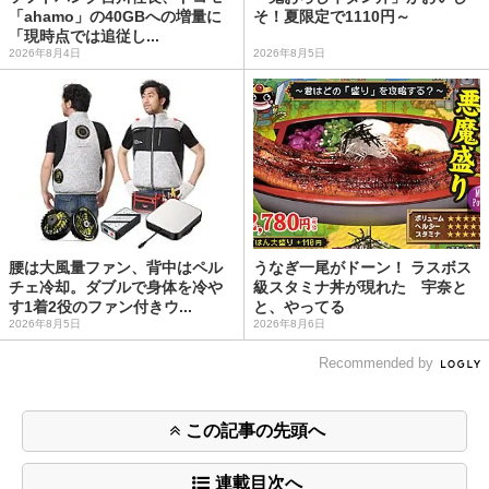
「ahamo」の40GBへの増量に
そ！夏限定で1110円～
「現時点では追従し...
2026年8月4日
2026年8月5日
腰は大風量ファン、背中はペル
うなぎ一尾がドーン！ ラスボス
チェ冷却。ダブルで身体を冷や
級スタミナ丼が現れた 宇奈と
す1着2役のファン付きウ...
と、やってる
2026年8月5日
2026年8月6日
Recommended by
この記事の先頭へ
連載目次へ