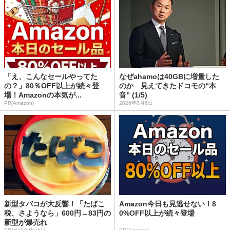
「え、こんなセールやってた
なぜahamoは40GBに増量した
の？」80％OFF以上が続々登
のか 見えてきたドコモの“本
場！Amazonの本気が...
音” (1/5)
PR(Amazon)
2026年8月6日
新型タバコが大反響！「たばこ
Amazon今日も見逃せない！8
税、さようなら」600円→83円の
0%OFF以上が続々登場
新型が爆売れ