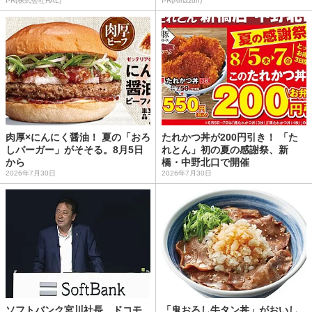
PR(株式会社HAL)
PR(Amazon)
肉厚×にんにく醤油！ 夏の「おろ
たれかつ丼が200円引き！ 「た
しバーガー」がそそる。8月5日
れとん」初の夏の感謝祭、新
から
橋・中野北口で開催
2026年7月30日
2026年7月30日
ソフトバンク宮川社長、ドコモ
「鬼おろし牛タン丼」がおいし