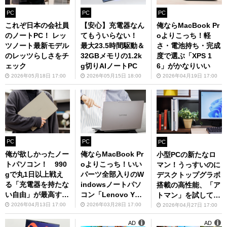
PC
PC
PC
これぞ日本の会社員
【安心】充電器なん
俺ならMacBook Pr
のノートPC！ レッ
てもういらない！
oよりこっち！軽
ツノート最新モデル
最大23.5時間駆動＆
さ・電池持ち・完成
のレッツらしさをチ
32GBメモリの1.2k
度で選ぶ「XPS 1
ェック
g切りAIノートPC
6」がかなりいい
2026年05月18日 17:00
2026年05月15日 18:00
2026年04月19日 17:00
PC
PC
PC
俺が欲しかったノー
俺ならMacBook Pr
小型PCの新たなロ
トパソコン！ 990
oよりこっち！いい
マン！うっすいのに
gで丸1日以上戦え
パーツ全部入りのW
デスクトップグラボ
る「充電器を持たな
indowsノートパソ
搭載の高性能、「ア
い自由」が最高す
コン「Lenovo Yog
トマン」を試してみ
ぎ！
a Pro」
た
2026年04月13日 17:00
2026年03月28日 17:00
2026年04月27日 17:00
AD
AD