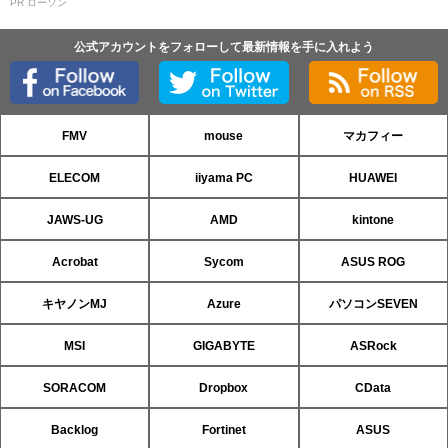
PR ローソン
公式アカウントをフォローして最新情報を手に入れよう
FMV
mouse
マカフィー
ELECOM
iiyama PC
HUAWEI
JAWS-UG
AMD
kintone
Acrobat
Sycom
ASUS ROG
キヤノンMJ
Azure
パソコンSEVEN
MSI
GIGABYTE
ASRock
SORACOM
Dropbox
CData
Backlog
Fortinet
ASUS