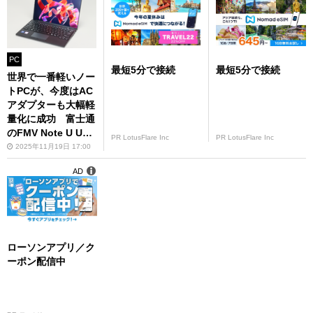
PC
最短5分で接続
最短5分で接続
世界で一番軽いノー
トPCが、今度はAC
アダプターも大幅軽
量化に成功 富士通
のFMV Note U UX-
PR LotusFlare Inc
PR LotusFlare Inc
K3
2025年11月19日 17:00
AD
ローソンアプリ／ク
ーポン配信中