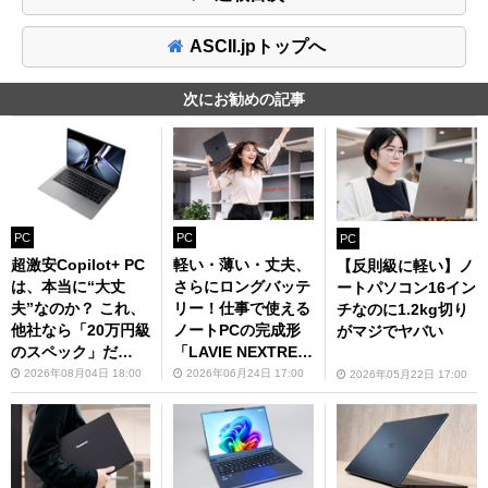
ASCII.jpトップへ
次にお勧めの記事
PC
PC
PC
超激安Copilot+ PC
軽い・薄い・丈夫、
【反則級に軽い】ノ
は、本当に“大丈
さらにロングバッテ
ートパソコン16イン
夫”なのか？ これ、
リー！仕事で使える
チなのに1.2kg切り
他社なら「20万円級
ノートPCの完成形
がマジでヤバい
のスペック」だ
「LAVIE NEXTREM
が……CoreBook Ai
E」
2026年08月04日 18:00
2026年06月24日 17:00
2026年05月22日 17:00
r