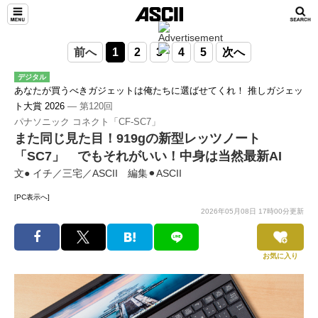
前へ
1
2
3
4
5
次へ
デジタル
あなたが買うべきガジェットは俺たちに選ばせてくれ！ 推しガジェッ
ト大賞 2026
― 第120回
パナソニック コネクト「CF-SC7」
また同じ見た目！919gの新型レッツノート
「SC7」 でもそれがいい！中身は当然最新AI
文● イチ／三宅／ASCII 編集⚫︎ASCII
[PC表示へ]
2026年05月08日 17時00分更新
お気に入り