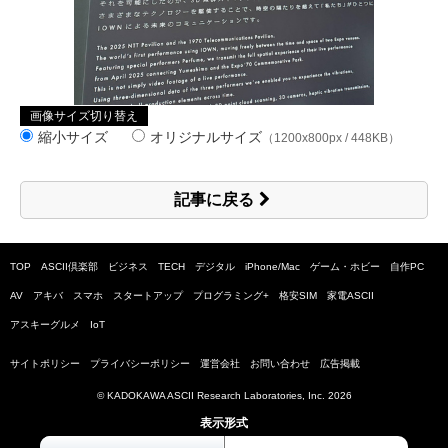
画像サイズ切り替え
縮小サイズ
オリジナルサイズ
（1200x800px / 448KB）
記事に戻る
TOP
ASCII倶楽部
ビジネス
TECH
デジタル
iPhone/Mac
ゲーム・ホビー
自作PC
AV
アキバ
スマホ
スタートアップ
プログラミング+
格安SIM
家電ASCII
アスキーグルメ
IoT
サイトポリシー
プライバシーポリシー
運営会社
お問い合わせ
広告掲載
© KADOKAWA ASCII Research Laboratories, Inc.
2026
表示形式