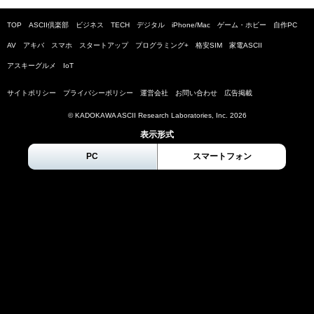
TOP
ASCII倶楽部
ビジネス
TECH
デジタル
iPhone/Mac
ゲーム・ホビー
自作PC
AV
アキバ
スマホ
スタートアップ
プログラミング+
格安SIM
家電ASCII
アスキーグルメ
IoT
サイトポリシー
プライバシーポリシー
運営会社
お問い合わせ
広告掲載
© KADOKAWA ASCII Research Laboratories, Inc.
2026
表示形式
PC
スマートフォン