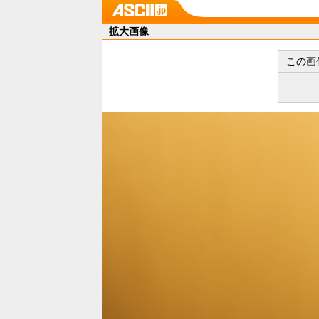
拡大画像
この画