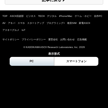
TOP
ASCII倶楽部
ビジネス
TECH
デジタル
iPhone/Mac
ゲーム・ホビー
自作PC
AV
アキバ
スマホ
スタートアップ
プログラミング+
格安SIM
家電ASCII
アスキーグルメ
IoT
サイトポリシー
プライバシーポリシー
運営会社
お問い合わせ
広告掲載
© KADOKAWA ASCII Research Laboratories, Inc.
2026
表示形式
PC
スマートフォン