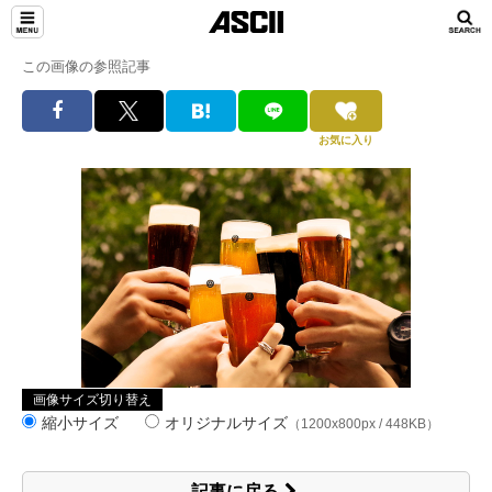
この画像の参照記事
お気に入り
画像サイズ切り替え
縮小サイズ
オリジナルサイズ
（1200x800px / 448KB）
記事に戻る