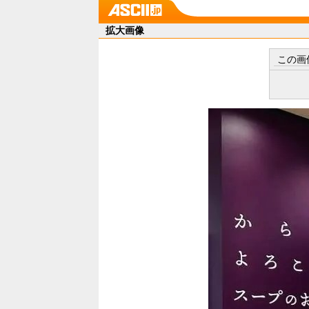
拡大画像
この画