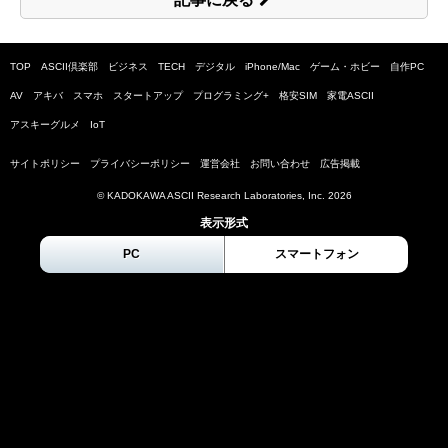
TOP
ASCII倶楽部
ビジネス
TECH
デジタル
iPhone/Mac
ゲーム・ホビー
自作PC
AV
アキバ
スマホ
スタートアップ
プログラミング+
格安SIM
家電ASCII
アスキーグルメ
IoT
サイトポリシー
プライバシーポリシー
運営会社
お問い合わせ
広告掲載
© KADOKAWA ASCII Research Laboratories, Inc.
2026
表示形式
PC
スマートフォン