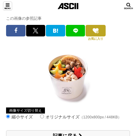
この画像の参照記事
お気に入り
画像サイズ切り替え
縮小サイズ
オリジナルサイズ
（1200x800px / 448KB）
記事に戻る