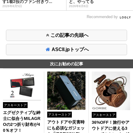
す1着2役のファン付きウ...
と、やってる
2026年8月5日
2026年8月6日
Recommended by
この記事の先頭へ
ASCII.jpトップへ
次にお勧めの記事
アスキーストア
エグゼクティブな紳
アスキーストア
アスキーストア
士に似合うMILAGR
アウトドアや災害時
36%OFF！旅行やア
Oの2つ折り財布が4
にも必須なガジェッ
ウトドアに使える3
0％オフ！