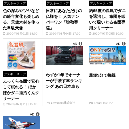
アスキーストア
アスキーストア
アスキーストア
色の深みやツヤなど
日常にあなただけの
約65度の温風でダニ
の経年変化も楽しめ
仏様を！ 人気ナン
を退治し、布団を叩
る、天然木材を使っ
バーワン「弥勒菩
いて吸いとる布団専
た韋駄天像
薩」
用クリーナー
2020年03月01日 18:00
2020年03月04日 17:00
2020年07月05日 10:00
AD
AD
アスキーストア
わずか1年でオーナ
最短5分で接続
ーが手放す車ランキ
ふっくら布団で安心
ング あの日本車も
して眠れる！ ほか
ほかダニ退治くんク
リーナー
PR Skyrocket株式会社
PR LotusFlare Inc
2020年07月11日 15:00
AD