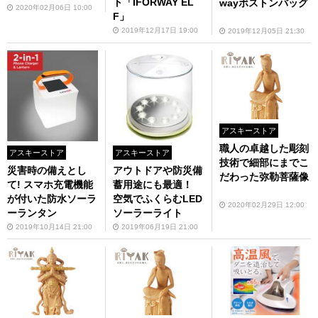
ト「IFORWAY EL
wayボストンバッグ
2020年02月06日 10:00
F」
2019年12月17日 19:00
2019年12月05日 21:30
アスキーストア
職人の卓越した彫刻
アスキーストア
アスキーストア
技術で細部にまでこ
災害時の備えとし
アウトドアや防災備
だわった弥勒菩薩像
て! スマホ充電機能
蓄用途にも最適！
が付いた防水ソーラ
空気でふくらむLED
2020年02月29日 12:00
ーランタン
ソーラーライト
2019年10月14日 21:00
2019年06月19日 21:00