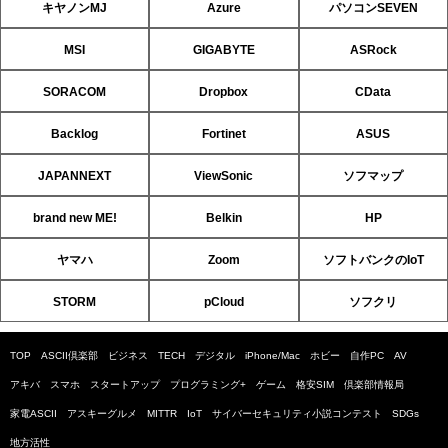
キヤノンMJ
Azure
パソコンSEVEN
MSI
GIGABYTE
ASRock
SORACOM
Dropbox
CData
Backlog
Fortinet
ASUS
JAPANNEXT
ViewSonic
ソフマップ
brand new ME!
Belkin
HP
ヤマハ
Zoom
ソフトバンクのIoT
STORM
pCloud
ソフクリ
TOP
ASCII倶楽部
ビジネス
TECH
デジタル
iPhone/Mac
ホビー
自作PC
AV
アキバ
スマホ
スタートアップ
プログラミング+
ゲーム
格安SIM
倶楽部情報局
家電ASCII
アスキーグルメ
MITTR
IoT
サイバーセキュリティ小説コンテスト
SDGs
地方活性