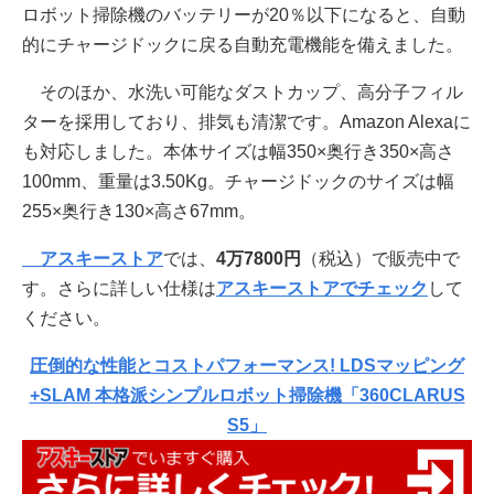
ロボット掃除機のバッテリーが20％以下になると、自動
的にチャージドックに戻る自動充電機能を備えました。
そのほか、水洗い可能なダストカップ、高分子フィル
ターを採用しており、排気も清潔です。Amazon Alexaに
も対応しました。本体サイズは幅350×奥行き350×高さ
100mm、重量は3.50Kg。チャージドックのサイズは幅
255×奥行き130×高さ67mm。
アスキーストア
では、
4万7800円
（税込）で販売中で
す。さらに詳しい仕様は
アスキーストアでチェック
して
ください。
圧倒的な性能とコストパフォーマンス! LDSマッピング
+SLAM 本格派シンプルロボット掃除機「360CLARUS
S5」