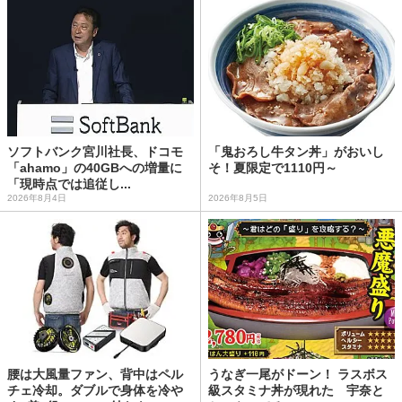
ソフトバンク宮川社長、ドコモ
「鬼おろし牛タン丼」がおいし
「ahamo」の40GBへの増量に
そ！夏限定で1110円～
「現時点では追従し...
2026年8月4日
2026年8月5日
腰は大風量ファン、背中はペル
うなぎ一尾がドーン！ ラスボス
チェ冷却。ダブルで身体を冷や
級スタミナ丼が現れた 宇奈と