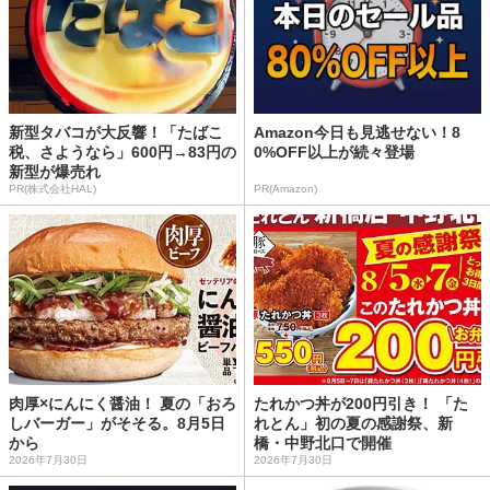
新型タバコが大反響！「たばこ
Amazon今日も見逃せない！8
税、さようなら」600円→83円の
0%OFF以上が続々登場
新型が爆売れ
PR(株式会社HAL)
PR(Amazon)
肉厚×にんにく醤油！ 夏の「おろ
たれかつ丼が200円引き！ 「た
しバーガー」がそそる。8月5日
れとん」初の夏の感謝祭、新
から
橋・中野北口で開催
2026年7月30日
2026年7月30日