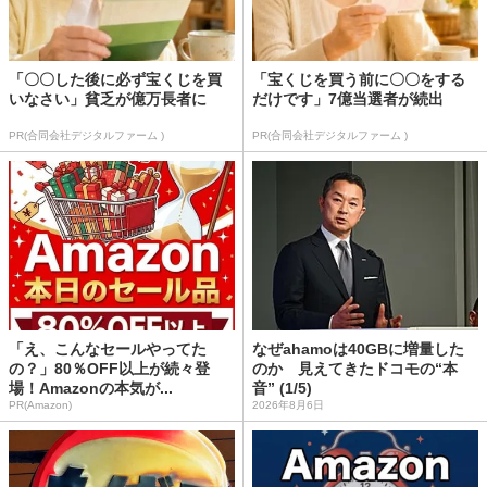
「〇〇した後に必ず宝くじを買
「宝くじを買う前に〇〇をする
いなさい」貧乏が億万長者に
だけです」7億当選者が続出
PR(合同会社デジタルファーム )
PR(合同会社デジタルファーム )
「え、こんなセールやってた
なぜahamoは40GBに増量した
の？」80％OFF以上が続々登
のか 見えてきたドコモの“本
場！Amazonの本気が...
音” (1/5)
PR(Amazon)
2026年8月6日