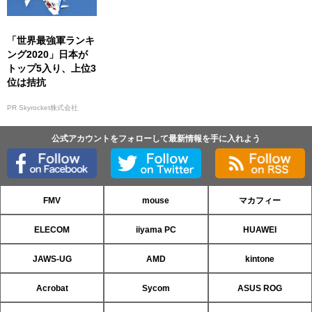
「世界最強軍ランキ
ング2020」日本が
トップ5入り、上位3
位は拮抗
PR Skyrocket株式会社
公式アカウントをフォローして最新情報を手に入れよう
FMV
mouse
マカフィー
ELECOM
iiyama PC
HUAWEI
JAWS-UG
AMD
kintone
Acrobat
Sycom
ASUS ROG