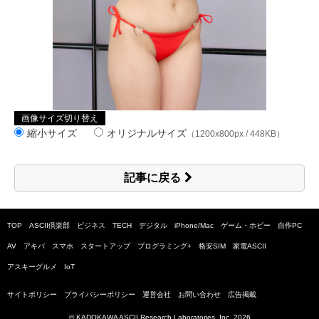
画像サイズ切り替え
縮小サイズ
オリジナルサイズ
（1200x800px / 448KB）
記事に戻る
TOP
ASCII倶楽部
ビジネス
TECH
デジタル
iPhone/Mac
ゲーム・ホビー
自作PC
AV
アキバ
スマホ
スタートアップ
プログラミング+
格安SIM
家電ASCII
アスキーグルメ
IoT
サイトポリシー
プライバシーポリシー
運営会社
お問い合わせ
広告掲載
© KADOKAWA ASCII Research Laboratories, Inc.
2026