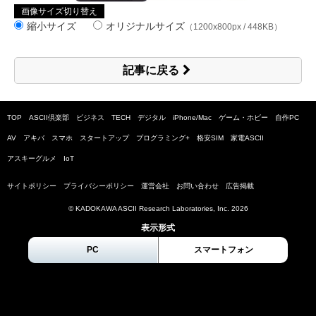
画像サイズ切り替え
縮小サイズ
オリジナルサイズ
（1200x800px / 448KB）
記事に戻る
TOP
ASCII倶楽部
ビジネス
TECH
デジタル
iPhone/Mac
ゲーム・ホビー
自作PC
AV
アキバ
スマホ
スタートアップ
プログラミング+
格安SIM
家電ASCII
アスキーグルメ
IoT
サイトポリシー
プライバシーポリシー
運営会社
お問い合わせ
広告掲載
© KADOKAWA ASCII Research Laboratories, Inc.
2026
表示形式
PC
スマートフォン