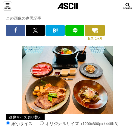
この画像の参照記事
お気に入り
画像サイズ切り替え
縮小サイズ
オリジナルサイズ
（1200x800px / 448KB）