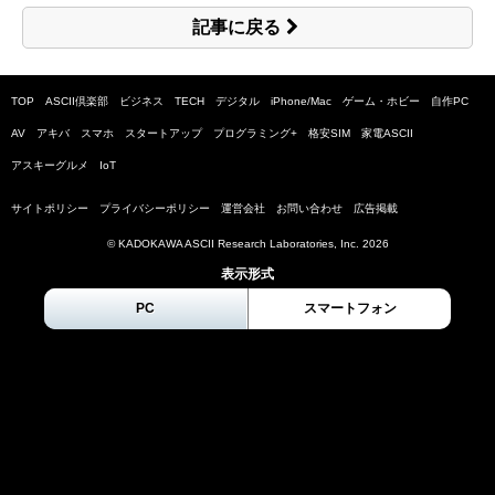
記事に戻る
TOP
ASCII倶楽部
ビジネス
TECH
デジタル
iPhone/Mac
ゲーム・ホビー
自作PC
AV
アキバ
スマホ
スタートアップ
プログラミング+
格安SIM
家電ASCII
アスキーグルメ
IoT
サイトポリシー
プライバシーポリシー
運営会社
お問い合わせ
広告掲載
© KADOKAWA ASCII Research Laboratories, Inc.
2026
表示形式
PC
スマートフォン