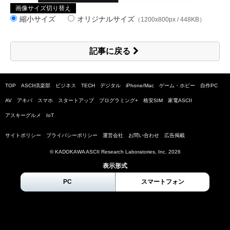
画像サイズ切り替え
縮小サイズ
オリジナルサイズ
（1200x800px / 448KB）
記事に戻る
TOP
ASCII倶楽部
ビジネス
TECH
デジタル
iPhone/Mac
ゲーム・ホビー
自作PC
AV
アキバ
スマホ
スタートアップ
プログラミング+
格安SIM
家電ASCII
アスキーグルメ
IoT
サイトポリシー
プライバシーポリシー
運営会社
お問い合わせ
広告掲載
© KADOKAWA ASCII Research Laboratories, Inc.
2026
表示形式
PC
スマートフォン