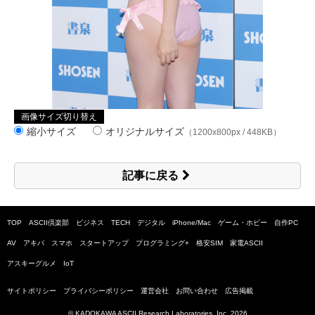
画像サイズ切り替え
縮小サイズ
オリジナルサイズ
（1200x800px / 448KB）
記事に戻る
TOP
ASCII倶楽部
ビジネス
TECH
デジタル
iPhone/Mac
ゲーム・ホビー
自作PC
AV
アキバ
スマホ
スタートアップ
プログラミング+
格安SIM
家電ASCII
アスキーグルメ
IoT
サイトポリシー
プライバシーポリシー
運営会社
お問い合わせ
広告掲載
© KADOKAWA ASCII Research Laboratories, Inc.
2026