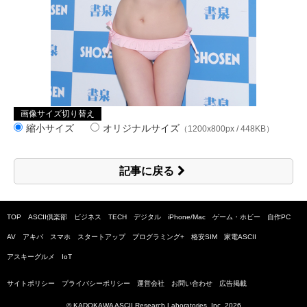
画像サイズ切り替え
縮小サイズ
オリジナルサイズ
（1200x800px / 448KB）
記事に戻る
TOP
ASCII倶楽部
ビジネス
TECH
デジタル
iPhone/Mac
ゲーム・ホビー
自作PC
AV
アキバ
スマホ
スタートアップ
プログラミング+
格安SIM
家電ASCII
アスキーグルメ
IoT
サイトポリシー
プライバシーポリシー
運営会社
お問い合わせ
広告掲載
© KADOKAWA ASCII Research Laboratories, Inc.
2026