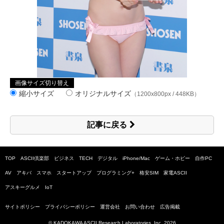
画像サイズ切り替え
縮小サイズ
オリジナルサイズ
（1200x800px / 448KB）
記事に戻る
TOP
ASCII倶楽部
ビジネス
TECH
デジタル
iPhone/Mac
ゲーム・ホビー
自作PC
AV
アキバ
スマホ
スタートアップ
プログラミング+
格安SIM
家電ASCII
アスキーグルメ
IoT
サイトポリシー
プライバシーポリシー
運営会社
お問い合わせ
広告掲載
© KADOKAWA ASCII Research Laboratories, Inc.
2026