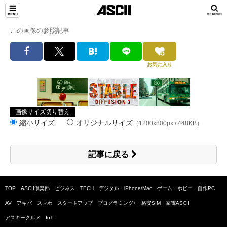
この画像の参照記事
お気に入り
画像サイズ切り替え
縮小サイズ
オリジナルサイズ
（1200x800px / 448KB）
記事に戻る
TOP
ASCII倶楽部
ビジネス
TECH
デジタル
iPhone/Mac
ゲーム・ホビー
自作PC
AV
アキバ
スマホ
スタートアップ
プログラミング+
格安SIM
家電ASCII
アスキーグルメ
IoT