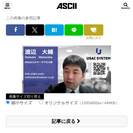
この画像の参照記事
お気に入り
画像サイズ切り替え
縮小サイズ
オリジナルサイズ
（1200x800px / 448KB）
記事に戻る