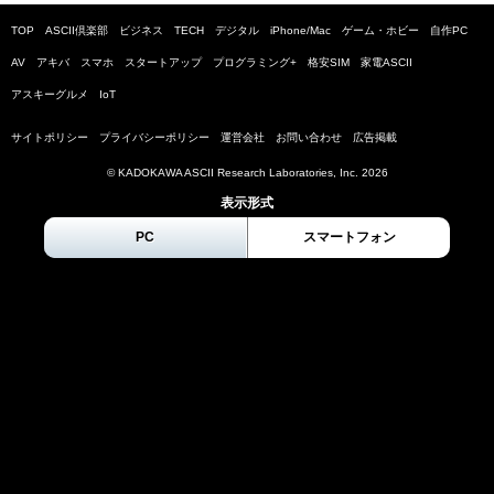
TOP
ASCII倶楽部
ビジネス
TECH
デジタル
iPhone/Mac
ゲーム・ホビー
自作PC
AV
アキバ
スマホ
スタートアップ
プログラミング+
格安SIM
家電ASCII
アスキーグルメ
IoT
サイトポリシー
プライバシーポリシー
運営会社
お問い合わせ
広告掲載
© KADOKAWA ASCII Research Laboratories, Inc.
2026
表示形式
PC
スマートフォン