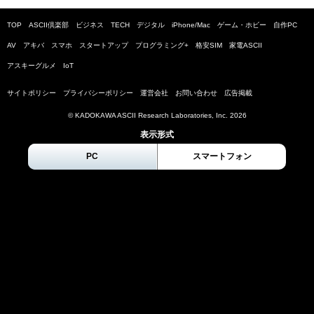
TOP
ASCII倶楽部
ビジネス
TECH
デジタル
iPhone/Mac
ゲーム・ホビー
自作PC
AV
アキバ
スマホ
スタートアップ
プログラミング+
格安SIM
家電ASCII
アスキーグルメ
IoT
サイトポリシー
プライバシーポリシー
運営会社
お問い合わせ
広告掲載
© KADOKAWA ASCII Research Laboratories, Inc.
2026
表示形式
PC
スマートフォン