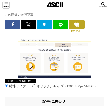
この画像の参照記事
お気に入り
画像サイズ切り替え
縮小サイズ
オリジナルサイズ
（1200x800px / 448KB）
記事に戻る