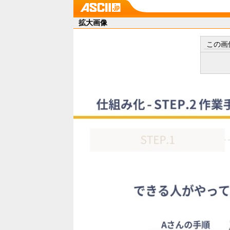
拡大画像
この画