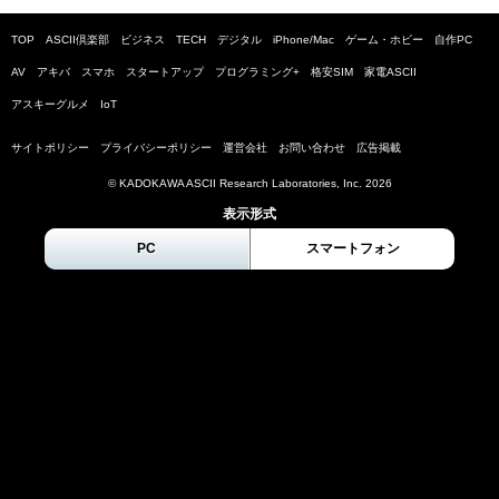
TOP
ASCII倶楽部
ビジネス
TECH
デジタル
iPhone/Mac
ゲーム・ホビー
自作PC
AV
アキバ
スマホ
スタートアップ
プログラミング+
格安SIM
家電ASCII
アスキーグルメ
IoT
サイトポリシー
プライバシーポリシー
運営会社
お問い合わせ
広告掲載
© KADOKAWA ASCII Research Laboratories, Inc.
2026
表示形式
PC
スマートフォン