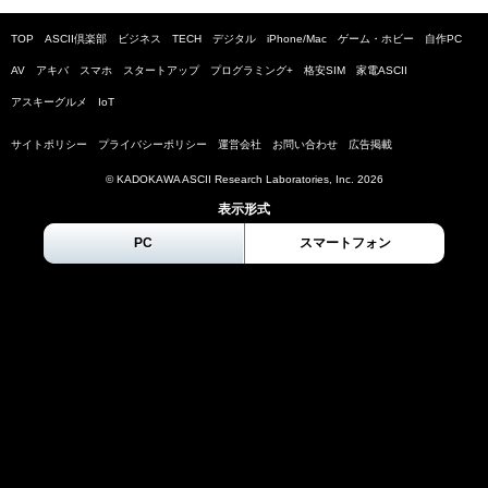
TOP
ASCII倶楽部
ビジネス
TECH
デジタル
iPhone/Mac
ゲーム・ホビー
自作PC
AV
アキバ
スマホ
スタートアップ
プログラミング+
格安SIM
家電ASCII
アスキーグルメ
IoT
サイトポリシー
プライバシーポリシー
運営会社
お問い合わせ
広告掲載
© KADOKAWA ASCII Research Laboratories, Inc.
2026
表示形式
PC
スマートフォン