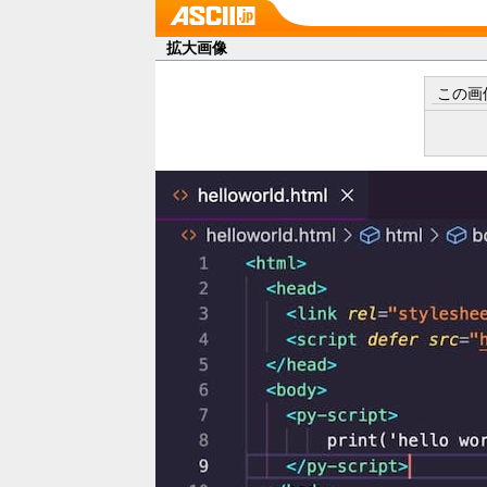
拡大画像
この画