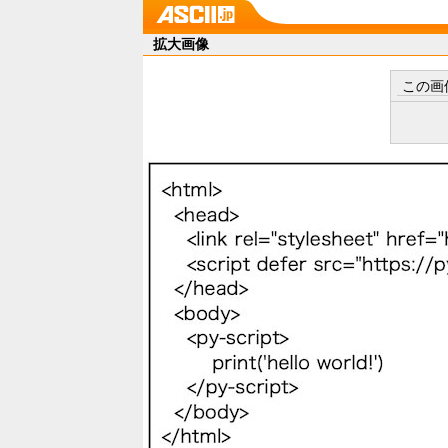
拡大画像
この画