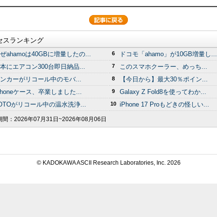
セスランキング
ぜahamoは40GBに増量したの...
6
ドコモ「ahamo」が10GB増量し...
本にエアコン300台即日納品...
7
このスマホクーラー、めっち...
ンカーがリコール中のモバ...
8
【今日から】最大30％ポイン...
Phoneケース、卒業しました...
9
Galaxy Z Fold8を使ってわか...
OTOがリコール中の温水洗浄...
10
iPhone 17 Proもどきの怪しい...
期間：
2026年07月31日~2026年08月06日
© KADOKAWA ASCII Research Laboratories, Inc.
2026