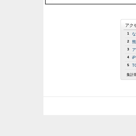
アク
1
な
2
熊
3
ア
4
i
5
T
集計