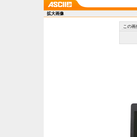
拡大画像
この画